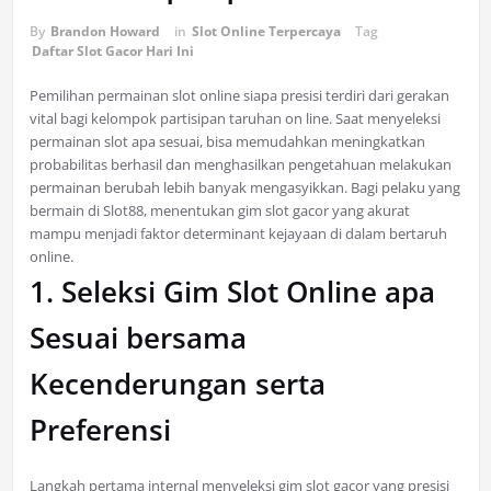
By
Brandon Howard
in
Slot Online Terpercaya
Tag
Daftar Slot Gacor Hari Ini
Pemilihan permainan slot online siapa presisi terdiri dari gerakan
vital bagi kelompok partisipan taruhan on line. Saat menyeleksi
permainan slot apa sesuai, bisa memudahkan meningkatkan
probabilitas berhasil dan menghasilkan pengetahuan melakukan
permainan berubah lebih banyak mengasyikkan. Bagi pelaku yang
bermain di Slot88, menentukan gim slot gacor yang akurat
mampu menjadi faktor determinant kejayaan di dalam bertaruh
online.
1. Seleksi Gim Slot Online apa
Sesuai bersama
Kecenderungan serta
Preferensi
Langkah pertama internal menyeleksi gim slot gacor yang presisi