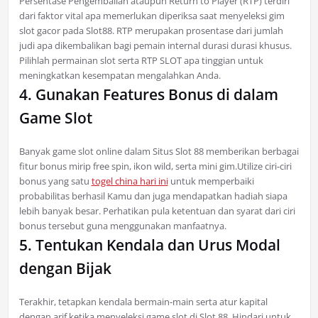
Persentase Pengembalian ataupun Return to Player (RTP) terdiri
dari faktor vital apa memerlukan diperiksa saat menyeleksi gim
slot gacor pada Slot88. RTP merupakan prosentase dari jumlah
judi apa dikembalikan bagi pemain internal durasi durasi khusus.
Pilihlah permainan slot serta RTP SLOT apa tinggian untuk
meningkatkan kesempatan mengalahkan Anda.
4. Gunakan Features Bonus di dalam
Game Slot
Banyak game slot online dalam Situs Slot 88 memberikan berbagai
fitur bonus mirip free spin, ikon wild, serta mini gim.Utilize ciri-ciri
bonus yang satu
togel china hari ini
untuk memperbaiki
probabilitas berhasil Kamu dan juga mendapatkan hadiah siapa
lebih banyak besar. Perhatikan pula ketentuan dan syarat dari ciri
bonus tersebut guna menggunakan manfaatnya.
5. Tentukan Kendala dan Urus Modal
dengan Bijak
Terakhir, tetapkan kendala bermain-main serta atur kapital
dengan arif ketika menyeleksi game slot di Slot 88. Hindari untuk