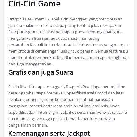
Ciri-Ciri Game
Dragon’s Pearl memiliki aneka ciri menggaet yang menciptakan
game semakin seru. Fitur siapa paling terlihat jelas merupakan
fitur putar gratis, di lokasi partisipan punya kemungkinan guna
mengalahkan free spin tidak ada mesti memasang
pertaruhan.Kecuali itu, terdapat serta feature bonus yang mampu
memproduksi kemenangan luas untuk pemain. Semua feature itu
dibuat untuk memberikan kejadian bermain-main apa menghibur
dan juga menggetarkan.
Grafis dan juga Suara
Selain fitur-fitur apa menggaet, Dragon’s Pearl juga menonjolkan
desain gambar siapa memukau. Spesifikasi asal simbol dan latar
belakang punggung yang kehidupan membuat partisipan
mengalami seperti bertempat pada bumi imajinasi Asia. Nada
siapa dilibatkan internal gim pula ikut serta memperkuat suasana
apa dirancang, sehingga pelaku benar-benar terbuai dalam
pengalaman bermain.
Kemenangan serta Jackpot