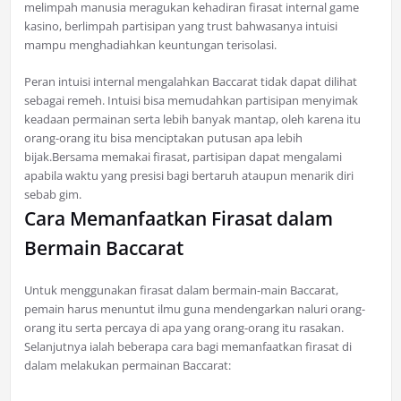
melimpah manusia meragukan kehadiran firasat internal game
kasino, berlimpah partisipan yang trust bahwasanya intuisi
mampu menghadiahkan keuntungan terisolasi.
Peran intuisi internal mengalahkan Baccarat tidak dapat dilihat
sebagai remeh. Intuisi bisa memudahkan partisipan menyimak
keadaan permainan serta lebih banyak mantap, oleh karena itu
orang-orang itu bisa menciptakan putusan apa lebih
bijak.Bersama memakai firasat, partisipan dapat mengalami
apabila waktu yang presisi bagi bertaruh ataupun menarik diri
sebab gim.
Cara Memanfaatkan Firasat dalam
Bermain Baccarat
Untuk menggunakan firasat dalam bermain-main Baccarat,
pemain harus menuntut ilmu guna mendengarkan naluri orang-
orang itu serta percaya di apa yang orang-orang itu rasakan.
Selanjutnya ialah beberapa cara bagi memanfaatkan firasat di
dalam melakukan permainan Baccarat: