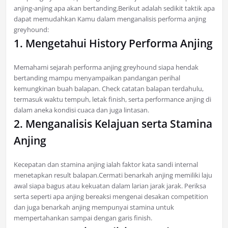
anjing-anjing apa akan bertanding.Berikut adalah sedikit taktik apa
dapat memudahkan Kamu dalam menganalisis performa anjing
greyhound:
1. Mengetahui History Performa Anjing
Memahami sejarah performa anjing greyhound siapa hendak
bertanding mampu menyampaikan pandangan perihal
kemungkinan buah balapan. Check catatan balapan terdahulu,
termasuk waktu tempuh, letak finish, serta performance anjing di
dalam aneka kondisi cuaca dan juga lintasan.
2. Menganalisis Kelajuan serta Stamina
Anjing
Kecepatan dan stamina anjing ialah faktor kata sandi internal
menetapkan result balapan.Cermati benarkah anjing memiliki laju
awal siapa bagus atau kekuatan dalam larian jarak jarak. Periksa
serta seperti apa anjing bereaksi mengenai desakan competition
dan juga benarkah anjing mempunyai stamina untuk
mempertahankan sampai dengan garis finish.