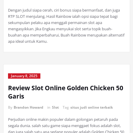
Dengan judul siapa cerah, ciri bonus siapa bermanfaat, dan juga
RTP SLOT menjulang, Hasil Rainbow ialah opsi siapa tepat bagi
sekumpulan pelaku apa menggali permainan slot apa
mengasyikkan. Jika Engkau menyukai slot serta topik buah-
buahan apa memperbaharui, Buah Rainbow merupakan alternatif
apa ideal untuk Kamu.
January 8, 2025
Review Slot Online Golden Chicken 50
Garis
By
Brandon Howard
in
Slot
Tag
situs judi online terbaik
Perjudian online makin populer dalam golongan petaruh pada
segala dunia. salah satu game siapa menggaet fokus adalah slot,
dan juga salah satu apa sedang populer adalah Golden Chicken 50