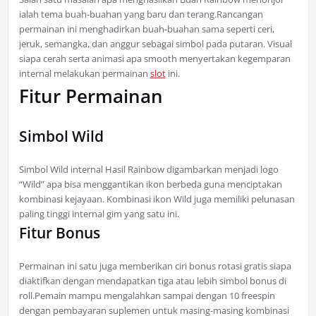
ialah tema buah-buahan yang baru dan terang.Rancangan
permainan ini menghadirkan buah-buahan sama seperti ceri,
jeruk, semangka, dan anggur sebagai simbol pada putaran. Visual
siapa cerah serta animasi apa smooth menyertakan kegemparan
internal melakukan permainan
slot
ini.
Fitur Permainan
Simbol Wild
Simbol Wild internal Hasil Rainbow digambarkan menjadi logo
“Wild” apa bisa menggantikan ikon berbeda guna menciptakan
kombinasi kejayaan. Kombinasi ikon Wild juga memiliki pelunasan
paling tinggi internal gim yang satu ini.
Fitur Bonus
Permainan ini satu juga memberikan ciri bonus rotasi gratis siapa
diaktifkan dengan mendapatkan tiga atau lebih simbol bonus di
roll.Pemain mampu mengalahkan sampai dengan 10 freespin
dengan pembayaran suplemen untuk masing-masing kombinasi