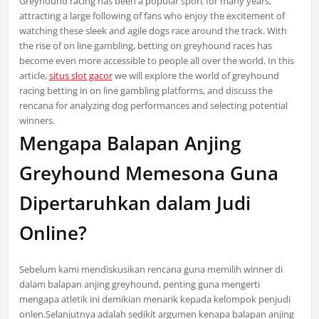
Greyhound racing has been a popular sport for many years,
attracting a large following of fans who enjoy the excitement of
watching these sleek and agile dogs race around the track. With
the rise of on line gambling, betting on greyhound races has
become even more accessible to people all over the world. In this
article,
situs slot gacor
we will explore the world of greyhound
racing betting in on line gambling platforms, and discuss the
rencana for analyzing dog performances and selecting potential
winners.
Mengapa Balapan Anjing
Greyhound Memesona Guna
Dipertaruhkan dalam Judi
Online?
Sebelum kami mendiskusikan rencana guna memilih winner di
dalam balapan anjing greyhound, penting guna mengerti
mengapa atletik ini demikian menarik kepada kelompok penjudi
onlen.Selanjutnya adalah sedikit argumen kenapa balapan anjing