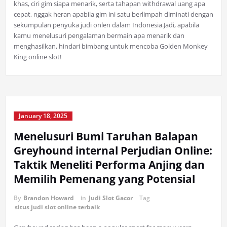
khas, ciri gim siapa menarik, serta tahapan withdrawal uang apa
cepat, nggak heran apabila gim ini satu berlimpah diminati dengan
sekumpulan penyuka judi onlen dalam Indonesia.Jadi, apabila
kamu menelusuri pengalaman bermain apa menarik dan
menghasilkan, hindari bimbang untuk mencoba Golden Monkey
King online slot!
January 18, 2025
Menelusuri Bumi Taruhan Balapan
Greyhound internal Perjudian Online:
Taktik Meneliti Performa Anjing dan
Memilih Pemenang yang Potensial
By
Brandon Howard
in
Judi Slot Gacor
Tag
situs judi slot online terbaik