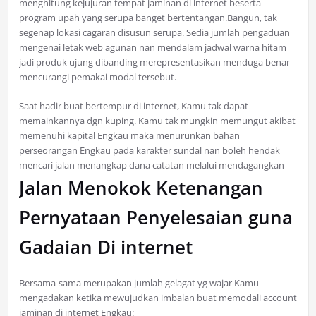
menghitung kejujuran tempat jaminan di internet beserta
program upah yang serupa banget bertentangan.Bangun, tak
segenap lokasi cagaran disusun serupa. Sedia jumlah pengaduan
mengenai letak web agunan nan mendalam jadwal warna hitam
jadi produk ujung dibanding merepresentasikan menduga benar
mencurangi pemakai modal tersebut.
Saat hadir buat bertempur di internet, Kamu tak dapat
memainkannya dgn kuping. Kamu tak mungkin memungut akibat
memenuhi kapital Engkau maka menurunkan bahan
perseorangan Engkau pada karakter sundal nan boleh hendak
mencari jalan menangkap dana catatan melalui mendagangkan
Jalan Menokok Ketenangan
Pernyataan Penyelesaian guna
Gadaian Di internet
Bersama-sama merupakan jumlah gelagat yg wajar Kamu
mengadakan ketika mewujudkan imbalan buat memodali account
jaminan di internet Engkau: