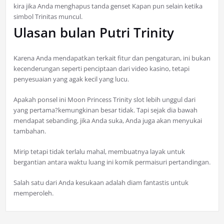
kira jika Anda menghapus tanda genset Kapan pun selain ketika
simbol Trinitas muncul.
Ulasan bulan Putri Trinity
Karena Anda mendapatkan terkait fitur dan pengaturan, ini bukan
kecenderungan seperti penciptaan dari video kasino, tetapi
penyesuaian yang agak kecil yang lucu.
Apakah ponsel ini Moon Princess Trinity slot lebih unggul dari
yang pertama?kemungkinan besar tidak. Tapi sejak dia bawah
mendapat sebanding, jika Anda suka, Anda juga akan menyukai
tambahan.
Mirip tetapi tidak terlalu mahal, membuatnya layak untuk
bergantian antara waktu luang ini komik permaisuri pertandingan.
Salah satu dari Anda kesukaan adalah diam fantastis untuk
memperoleh.