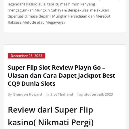
legendaris kasino aula, tapi itu masih moniker yang
mengagumkan.Mungkin Cahaya & Berspekulasi melakukan
diperluas di masa depan? Mungkin Persediaan dan Merebut
Raksasa Metode atau Megaways?
December 25, 2023
Super Flip Slot Review Playn Go –
Ulasan dan Cara Dapet Jackpot Best
CQ9 Dunia Slots
By
Brandon Howard
in
Slot Thailand
Tag
slot terbaik 2023
Review dari Super Flip
kasino( Nikmati Pergi)