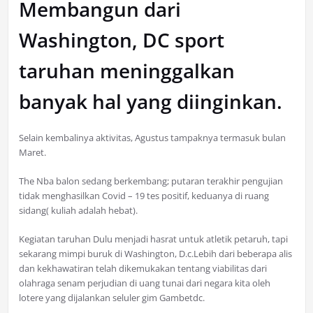
Membangun dari
Washington, DC sport
taruhan meninggalkan
banyak hal yang diinginkan.
Selain kembalinya aktivitas, Agustus tampaknya termasuk bulan
Maret.
The Nba balon sedang berkembang; putaran terakhir pengujian
tidak menghasilkan Covid – 19 tes positif, keduanya di ruang
sidang( kuliah adalah hebat).
Kegiatan taruhan Dulu menjadi hasrat untuk atletik petaruh, tapi
sekarang mimpi buruk di Washington, D.c.Lebih dari beberapa alis
dan kekhawatiran telah dikemukakan tentang viabilitas dari
olahraga senam perjudian di uang tunai dari negara kita oleh
lotere yang dijalankan seluler gim Gambetdc.