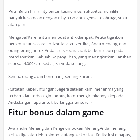
Putri Bulan Ini Trinity pintar kasino mesin aktivitas memiliki
banyak kesamaan dengan Play’n Go antik genset olahraga, suka
atau pun.
Mengapa?Karena itu membuat antik dampak. Ketika tiga ikon
bersentuhan secara horizontal atau vertikal, Anda menang, dan
orang-orang untuk Anda lurus secara acak berkontribusi pada
mendapatkan. Sebuah 5x pengubah, yang meningkatkan Taruhan
sebesar 4.000x, tersedia jika Anda senang.
Semua orang akan bersenang-senang kurun.
(Catatan Keberuntungan: Segera setelah kami menerima yang
terbaru dan terbaik gim bonus, kami mengirimkannya kepada
Anda.Jangan lupa untuk berlangganan surel:)
Fitur bonus dalam game
Avalanche Menang dan Pengelompokan MenangAnda menang
ketika tiga atau lebih simbol datang ke kontak. Ketika kisi dihapus,