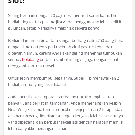
slot?
Sering bermain dengan 20 paylines, menurut saran kami. The
hadiah tingkat tetap sama jika Anda menggunakan lebih sedikit
gulungan, tetapi variasinya melonjak seperti konyol.
Berlian dan rimba belantara sangat berharga citra.250 uang tunai
dengan lima dari jenis pada sebuah aktif payline kehendak
dibayar. Namun, karena Anda akan sering menerima tumpukan
simbol,
hokibang
berbeda simbol mungkin juga dengan cepat
menggantikan -mu ransel.
Untuk lebih membumbui segalanya, Super Flip menawarkan 2
hadiah atribut yang bisa didapat.
Anda memiliki kesempatan tambahan untuk menghasilkan
banyak uang berkat ini tambahan. Anda memenangkan Respin
Near Win jika sama tanda muncul di penjepit1 dan 2 tetapi tidak
ada hadiah yang diberikan.Gulungan ketiga adalah satu-satunya
yang dipegang, dan berputar sekali lagi dengan harapan memiliki
lebih banyakkemenangan ini hari.