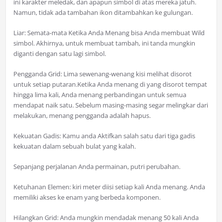
ini karakter meledak, dan apapun simbol di atas mereka jatuh.
Namun, tidak ada tambahan ikon ditambahkan ke gulungan.
Liar: Semata-mata Ketika Anda Menang bisa Anda membuat Wild
simbol. Akhirnya, untuk membuat tambah, ini tanda mungkin
diganti dengan satu lagi simbol.
Pengganda Grid: Lima sewenang-wenang kisi melihat disorot
untuk setiap putaran.Ketika Anda menang di yang disorot tempat
hingga lima kali, Anda menang perbandingan untuk semua
mendapat naik satu. Sebelum masing-masing segar melingkar dari
melakukan, menang pengganda adalah hapus.
Kekuatan Gadis: Kamu anda Aktifkan salah satu dari tiga gadis
kekuatan dalam sebuah bulat yang kalah.
Sepanjang perjalanan Anda permainan, putri perubahan.
Ketuhanan Elemen: kiri meter diisi setiap kali Anda menang. Anda
memiliki akses ke enam yang berbeda komponen.
Hilangkan Grid: Anda mungkin mendadak menang 50 kali Anda