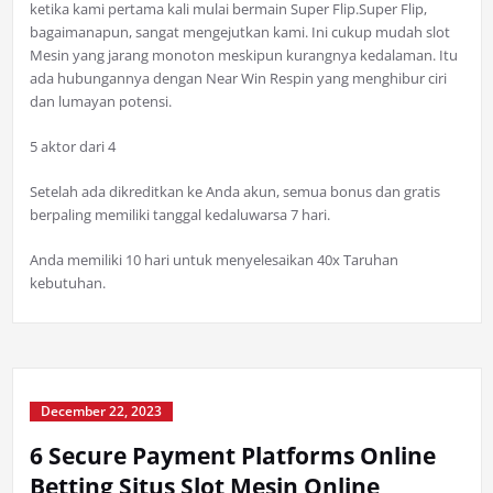
ketika kami pertama kali mulai bermain Super Flip.Super Flip,
bagaimanapun, sangat mengejutkan kami. Ini cukup mudah slot
Mesin yang jarang monoton meskipun kurangnya kedalaman. Itu
ada hubungannya dengan Near Win Respin yang menghibur ciri
dan lumayan potensi.
5 aktor dari 4
Setelah ada dikreditkan ke Anda akun, semua bonus dan gratis
berpaling memiliki tanggal kedaluwarsa 7 hari.
Anda memiliki 10 hari untuk menyelesaikan 40x Taruhan
kebutuhan.
December 22, 2023
6 Secure Payment Platforms Online
Betting Situs Slot Mesin Online