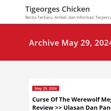
Skip
Tigeorges Chicken
to
content
Berita Terbaru, Artikel, dan Informasi Terperc
Archive May 29, 202
May 29, 2024
Curse Of The Werewolf Me
Review >> Ulasan Dan Pan