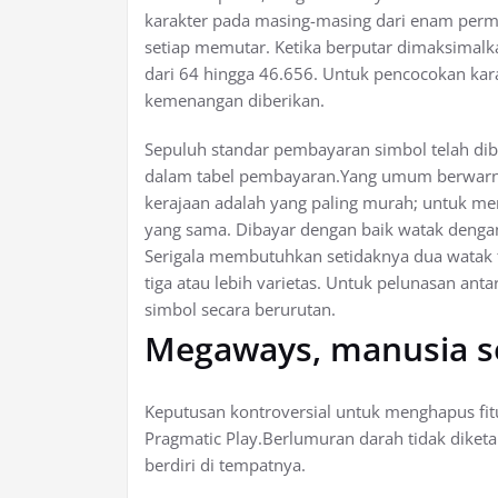
karakter pada masing-masing dari enam perm
setiap memutar. Ketika berputar dimaksimalk
dari 64 hingga 46.656. Untuk pencocokan kara
kemenangan diberikan.
Sepuluh standar pembayaran simbol telah di
dalam tabel pembayaran.Yang umum berwarna
kerajaan adalah yang paling murah; untuk mem
yang sama. Dibayar dengan baik watak dengan
Serigala membutuhkan setidaknya dua watak
tiga atau lebih varietas. Untuk pelunasan an
simbol secara berurutan.
Megaways, manusia se
Keputusan kontroversial untuk menghapus fit
Pragmatic Play.Berlumuran darah tidak diketa
berdiri di tempatnya.