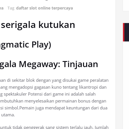
ya
Tag
daftar slot online terpercaya
serigala kutukan
agmatic Play)
gala Megaway: Tinjauan
nan di sekitar blok dengan yang disukai game peralatan
ang mengadopsi gagasan kuno tentang likantropi dan
 spektakuler Potensi dari game ini adalah salah
embutuhkan menyelesaikan permainan bonus dengan
asi simbol.Pemain juga mendapat keuntungan dari dua
a utama.
untuk tidak penggerak sang sistem terlalu jauh. Jumlah