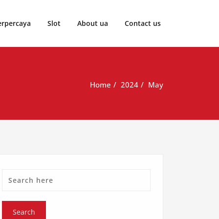
erpercaya
Slot
About ua
Contact us
Home
2024
May