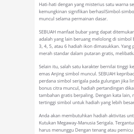
Hati-hati dengan yang misterius satu warna s
kemungkinan signifikan berhasilSimbol-simbol
muncul selama permainan dasar.
SEBUAH manfaat bubar yang dapat ditemukan
adalah yang lain beruang melolong di simbol bu
3, 4, 5, atau 6 hadiah ikon dimasukkan. Yang 
merah standar dalam putaran gratis, melibatk
Selain itu, salah satu karakter bernilai tingg
emas Anjing simbol muncul. SEBUAH kepriba
perdana simbol serigala pada gulungan jika li
bonus citra muncul, hadiah pertandingan dika
tambahan gratis berpaling. Dengan kata lain
tertinggi simbol untuk hadiah yang lebih besa
Anda akan membutuhkan hadiah aktivitas unt
Kutukan Megaway-Manusia Serigala. Tergant
harus menunggu Dengan tenang atau pemicu pi