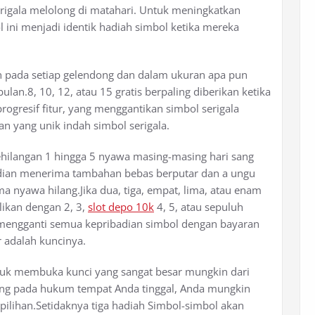
erigala melolong di matahari. Untuk meningkatkan
 ini menjadi identik hadiah simbol ketika mereka
 pada setiap gelendong dan dalam ukuran apa pun
lan.8, 10, 12, atau 15 gratis berpaling diberikan ketika
progresif fitur, yang menggantikan simbol serigala
an yang unik indah simbol serigala.
i kehilangan 1 hingga 5 nyawa masing-masing hari sang
dian menerima tambahan bebas berputar dan a ungu
ma nyawa hilang.Jika dua, tiga, empat, lima, atau enam
likan dengan 2, 3,
slot depo 10k
4, 5, atau sepuluh
, mengganti semua kepribadian simbol dengan bayaran
r adalah kuncinya.
uk membuka kunci yang sangat besar mungkin dari
ung pada hukum tempat Anda tinggal, Anda mungkin
lihan.Setidaknya tiga hadiah Simbol-simbol akan