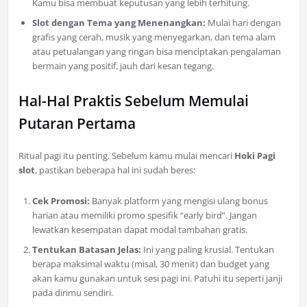
Kamu bisa membuat keputusan yang lebih terhitung.
Slot dengan Tema yang Menenangkan:
Mulai hari dengan
grafis yang cerah, musik yang menyegarkan, dan tema alam
atau petualangan yang ringan bisa menciptakan pengalaman
bermain yang positif, jauh dari kesan tegang.
Hal-Hal Praktis Sebelum Memulai
Putaran Pertama
Ritual pagi itu penting. Sebelum kamu mulai mencari
Hoki Pagi
slot
, pastikan beberapa hal ini sudah beres:
Cek Promosi:
Banyak platform yang mengisi ulang bonus
harian atau memiliki promo spesifik “early bird”. Jangan
lewatkan kesempatan dapat modal tambahan gratis.
Tentukan Batasan Jelas:
Ini yang paling krusial. Tentukan
berapa maksimal waktu (misal, 30 menit) dan budget yang
akan kamu gunakan untuk sesi pagi ini. Patuhi itu seperti janji
pada dirimu sendiri.