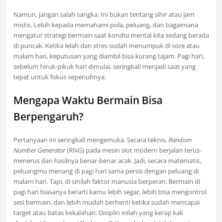
Namun, jangan salah sangka. Ini bukan tentang sihir atau jam
mistis. Lebih kepada memahami pola, peluang, dan bagaimana
mengatur strategi bermain saat kondisi mental kita sedang berada
di puncak. Ketika lelah dan stres sudah menumpuk di sore atau
malam hari, keputusan yang diambil bisa kurang tajam. Pagi hari,
sebelum hiruk-pikuk hari dimulai, seringkali menjadi saat yang
tepat untuk fokus sepenuhnya.
Mengapa Waktu Bermain Bisa
Berpengaruh?
Pertanyaan ini seringkali mengemuka. Secara teknis,
Random
Number Generator
(RNG) pada mesin slot modern berjalan terus-
menerus dan hasilnya benar-benar acak. Jadi, secara matematis,
peluangmu menang di pagi hari sama persis dengan peluang di
malam hari. Tapi, di sinilah faktor manusia berperan. Bermain di
pagi hari biasanya berarti kamu lebih segar, lebih bisa mengontrol
sesi bermain, dan lebih mudah berhenti ketika sudah mencapai
target atau batas kekalahan. Disiplin inilah yang kerap kali