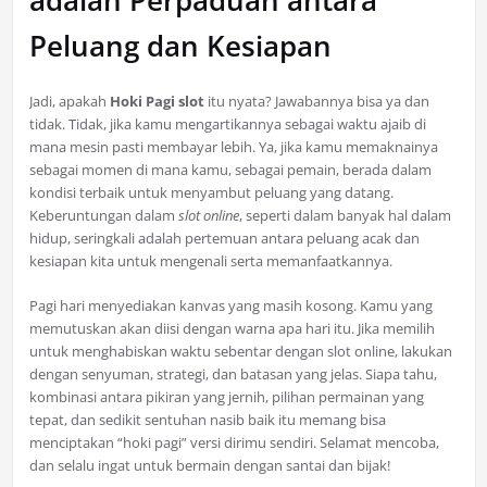
adalah Perpaduan antara
Peluang dan Kesiapan
Jadi, apakah
Hoki Pagi slot
itu nyata? Jawabannya bisa ya dan
tidak. Tidak, jika kamu mengartikannya sebagai waktu ajaib di
mana mesin pasti membayar lebih. Ya, jika kamu memaknainya
sebagai momen di mana kamu, sebagai pemain, berada dalam
kondisi terbaik untuk menyambut peluang yang datang.
Keberuntungan dalam
slot online
, seperti dalam banyak hal dalam
hidup, seringkali adalah pertemuan antara peluang acak dan
kesiapan kita untuk mengenali serta memanfaatkannya.
Pagi hari menyediakan kanvas yang masih kosong. Kamu yang
memutuskan akan diisi dengan warna apa hari itu. Jika memilih
untuk menghabiskan waktu sebentar dengan slot online, lakukan
dengan senyuman, strategi, dan batasan yang jelas. Siapa tahu,
kombinasi antara pikiran yang jernih, pilihan permainan yang
tepat, dan sedikit sentuhan nasib baik itu memang bisa
menciptakan “hoki pagi” versi dirimu sendiri. Selamat mencoba,
dan selalu ingat untuk bermain dengan santai dan bijak!