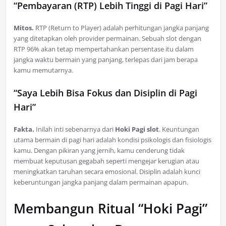
“Pembayaran (RTP) Lebih Tinggi di Pagi Hari”
Mitos.
RTP (Return to Player) adalah perhitungan jangka panjang
yang ditetapkan oleh provider permainan. Sebuah slot dengan
RTP 96% akan tetap mempertahankan persentase itu dalam
jangka waktu bermain yang panjang, terlepas dari jam berapa
kamu memutarnya.
“Saya Lebih Bisa Fokus dan Disiplin di Pagi
Hari”
Fakta.
Inilah inti sebenarnya dari
Hoki Pagi slot
. Keuntungan
utama bermain di pagi hari adalah kondisi psikologis dan fisiologis
kamu. Dengan pikiran yang jernih, kamu cenderung tidak
membuat keputusan gegabah seperti mengejar kerugian atau
meningkatkan taruhan secara emosional. Disiplin adalah kunci
keberuntungan jangka panjang dalam permainan apapun.
Membangun Ritual “Hoki Pagi”