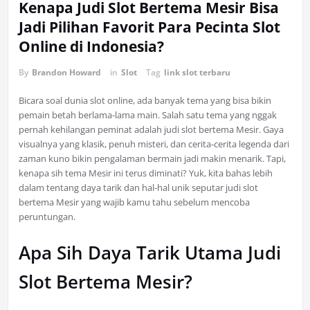
Kenapa Judi Slot Bertema Mesir Bisa
Jadi Pilihan Favorit Para Pecinta Slot
Online di Indonesia?
By
Brandon Howard
in
Slot
Tag
link slot terbaru
Bicara soal dunia slot online, ada banyak tema yang bisa bikin
pemain betah berlama-lama main. Salah satu tema yang nggak
pernah kehilangan peminat adalah judi slot bertema Mesir. Gaya
visualnya yang klasik, penuh misteri, dan cerita-cerita legenda dari
zaman kuno bikin pengalaman bermain jadi makin menarik. Tapi,
kenapa sih tema Mesir ini terus diminati? Yuk, kita bahas lebih
dalam tentang daya tarik dan hal-hal unik seputar judi slot
bertema Mesir yang wajib kamu tahu sebelum mencoba
peruntungan.
Apa Sih Daya Tarik Utama Judi
Slot Bertema Mesir?