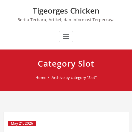
Skip
Tigeorges Chicken
to
content
Berita Terbaru, Artikel, dan Informasi Terpercaya
Category Slot
Home
Archive by category "Slot"
May 21, 2026