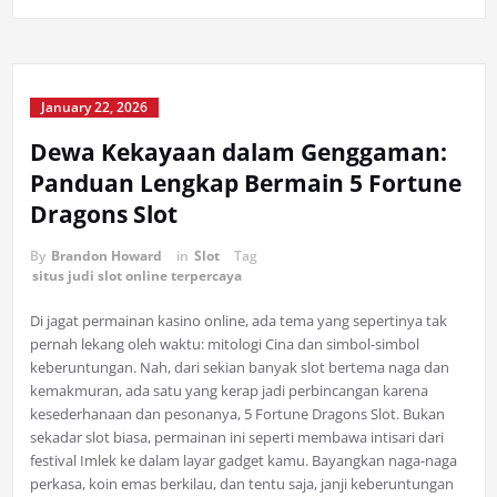
January 22, 2026
Dewa Kekayaan dalam Genggaman:
Panduan Lengkap Bermain 5 Fortune
Dragons Slot
By
Brandon Howard
in
Slot
Tag
situs judi slot online terpercaya
Di jagat permainan kasino online, ada tema yang sepertinya tak
pernah lekang oleh waktu: mitologi Cina dan simbol-simbol
keberuntungan. Nah, dari sekian banyak slot bertema naga dan
kemakmuran, ada satu yang kerap jadi perbincangan karena
kesederhanaan dan pesonanya, 5 Fortune Dragons Slot. Bukan
sekadar slot biasa, permainan ini seperti membawa intisari dari
festival Imlek ke dalam layar gadget kamu. Bayangkan naga-naga
perkasa, koin emas berkilau, dan tentu saja, janji keberuntungan