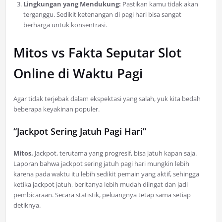
Lingkungan yang Mendukung:
Pastikan kamu tidak akan
terganggu. Sedikit ketenangan di pagi hari bisa sangat
berharga untuk konsentrasi.
Mitos vs Fakta Seputar Slot
Online di Waktu Pagi
Agar tidak terjebak dalam ekspektasi yang salah, yuk kita bedah
beberapa keyakinan populer.
“Jackpot Sering Jatuh Pagi Hari”
Mitos.
Jackpot, terutama yang progresif, bisa jatuh kapan saja.
Laporan bahwa jackpot sering jatuh pagi hari mungkin lebih
karena pada waktu itu lebih sedikit pemain yang aktif, sehingga
ketika jackpot jatuh, beritanya lebih mudah diingat dan jadi
pembicaraan. Secara statistik, peluangnya tetap sama setiap
detiknya.