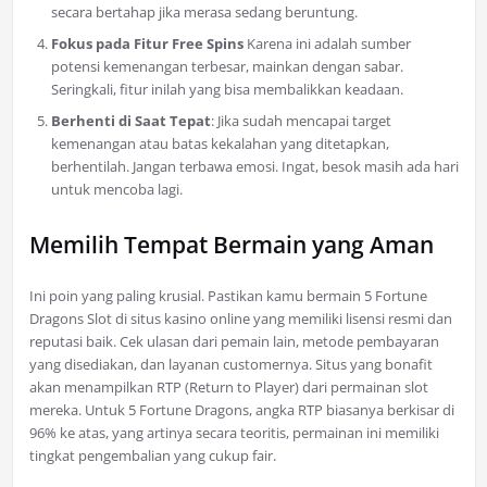
secara bertahap jika merasa sedang beruntung.
Fokus pada Fitur Free Spins
Karena ini adalah sumber
potensi kemenangan terbesar, mainkan dengan sabar.
Seringkali, fitur inilah yang bisa membalikkan keadaan.
Berhenti di Saat Tepat
: Jika sudah mencapai target
kemenangan atau batas kekalahan yang ditetapkan,
berhentilah. Jangan terbawa emosi. Ingat, besok masih ada hari
untuk mencoba lagi.
Memilih Tempat Bermain yang Aman
Ini poin yang paling krusial. Pastikan kamu bermain 5 Fortune
Dragons Slot di situs kasino online yang memiliki lisensi resmi dan
reputasi baik. Cek ulasan dari pemain lain, metode pembayaran
yang disediakan, dan layanan customernya. Situs yang bonafit
akan menampilkan RTP (Return to Player) dari permainan slot
mereka. Untuk 5 Fortune Dragons, angka RTP biasanya berkisar di
96% ke atas, yang artinya secara teoritis, permainan ini memiliki
tingkat pengembalian yang cukup fair.