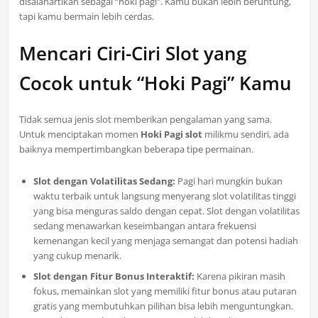
disalahartikan sebagai “hoki pagi”. Kamu bukan lebih beruntung,
tapi kamu bermain lebih cerdas.
Mencari Ciri-Ciri Slot yang
Cocok untuk “Hoki Pagi” Kamu
Tidak semua jenis slot memberikan pengalaman yang sama.
Untuk menciptakan momen
Hoki Pagi slot
milikmu sendiri, ada
baiknya mempertimbangkan beberapa tipe permainan.
Slot dengan Volatilitas Sedang:
Pagi hari mungkin bukan
waktu terbaik untuk langsung menyerang slot volatilitas tinggi
yang bisa menguras saldo dengan cepat. Slot dengan volatilitas
sedang menawarkan keseimbangan antara frekuensi
kemenangan kecil yang menjaga semangat dan potensi hadiah
yang cukup menarik.
Slot dengan Fitur Bonus Interaktif:
Karena pikiran masih
fokus, memainkan slot yang memiliki fitur bonus atau putaran
gratis yang membutuhkan pilihan bisa lebih menguntungkan.