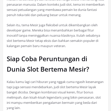
penasaran manusia. Dalam konteks judi slot, tema ini memberikan
sensasi petualangan yang membawa pemain ke dunia fantasi
penuh teka-teki dan peluang besar untuk menang.
Selain itu, tema Mesir juga fleksibel untuk dikembangkan oleh
developer game. Mereka bisa menambahkan berbagai fitur
inovatif tanpa meninggalkan nuansa klasiknya. Itulah sebabnya
slot bertema Mesir tetap eksis dan bahkan semakin populer di
kalangan pemain baru maupun veteran.
Siap Coba Peruntungan di
Dunia Slot Bertema Mesir?
Kalau kamu lagi cari hiburan yang nggak cuma ngasih kesenangan
tapi juga sensasi mendebarkan, judi slot bertema Mesir layak
banget dicoba. Dengan kombinasi visual keren, fitur bonus
melimpah, dan kisah-kisah legendaris yang bikin penasaran, slot
ini mampu memberikan pengalaman bermain yang beda dari
yang lain.