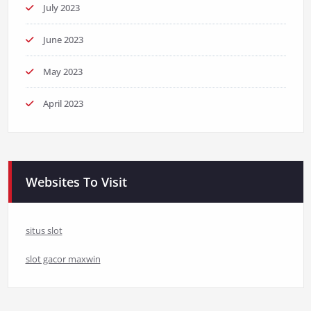
July 2023
June 2023
May 2023
April 2023
Websites To Visit
situs slot
slot gacor maxwin