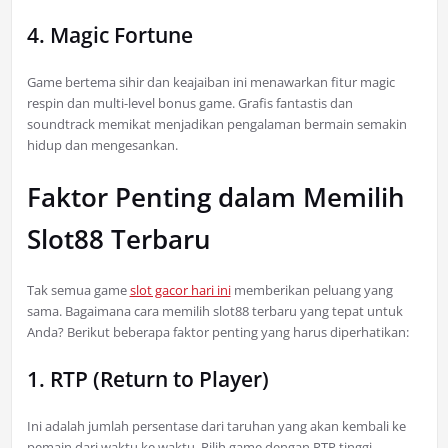
4. Magic Fortune
Game bertema sihir dan keajaiban ini menawarkan fitur magic
respin dan multi-level bonus game. Grafis fantastis dan
soundtrack memikat menjadikan pengalaman bermain semakin
hidup dan mengesankan.
Faktor Penting dalam Memilih
Slot88 Terbaru
Tak semua game
slot gacor hari ini
memberikan peluang yang
sama. Bagaimana cara memilih slot88 terbaru yang tepat untuk
Anda? Berikut beberapa faktor penting yang harus diperhatikan:
1. RTP (Return to Player)
Ini adalah jumlah persentase dari taruhan yang akan kembali ke
pemain dari waktu ke waktu. Pilih game dengan RTP tinggi