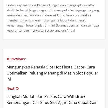
Sudah siap mencoba keberuntungan dan mengexplore daftar
slot88 terbaru? Jangan ragu untuk mengulik berbagai game yang
sesuai dengan gaya dan preferensi Anda. Semoga artikel ini
membantu kamu menemukan game favorit dan meraih
kemenangan besar di platform ini. Selamat bermain dan semoga
keberuntungan menyertai setiap langkah Anda!
Previous:
Post
Mengungkap Rahasia Slot Hot Fiesta Gacor: Cara
navigation
Optimalkan Peluang Menang di Mesin Slot Populer
Ini
Next:
Langkah Mudah dan Praktis Cara Withdraw
Kemenangan Dari Situs Slot Agar Dana Cepat Cair