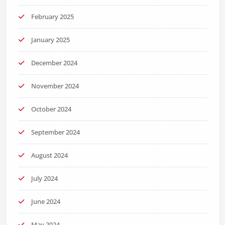
February 2025
January 2025
December 2024
November 2024
October 2024
September 2024
August 2024
July 2024
June 2024
May 2024