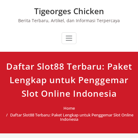
Skip
Tigeorges Chicken
to
content
Berita Terbaru, Artikel, dan Informasi Terpercaya
Daftar Slot88 Terbaru: Paket
Lengkap untuk Penggemar
Slot Online Indonesia
Home
Daftar Slot88 Terbaru: Paket Lengkap untuk Penggemar Slot Online
Indonesia