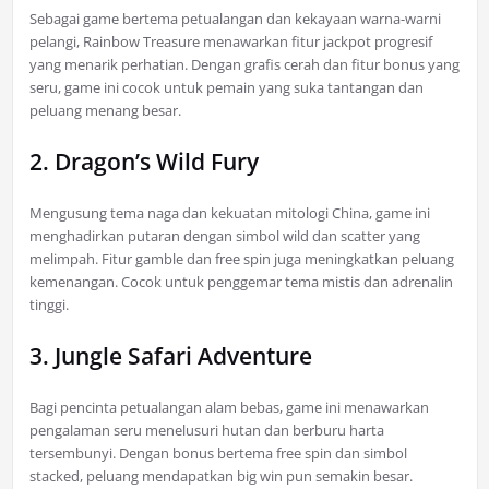
Sebagai game bertema petualangan dan kekayaan warna-warni
pelangi, Rainbow Treasure menawarkan fitur jackpot progresif
yang menarik perhatian. Dengan grafis cerah dan fitur bonus yang
seru, game ini cocok untuk pemain yang suka tantangan dan
peluang menang besar.
2. Dragon’s Wild Fury
Mengusung tema naga dan kekuatan mitologi China, game ini
menghadirkan putaran dengan simbol wild dan scatter yang
melimpah. Fitur gamble dan free spin juga meningkatkan peluang
kemenangan. Cocok untuk penggemar tema mistis dan adrenalin
tinggi.
3. Jungle Safari Adventure
Bagi pencinta petualangan alam bebas, game ini menawarkan
pengalaman seru menelusuri hutan dan berburu harta
tersembunyi. Dengan bonus bertema free spin dan simbol
stacked, peluang mendapatkan big win pun semakin besar.