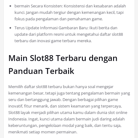
bermain Secara Konsisten: Konsistensi dan kesabaran adalah
kunci. Jangan mudah tergiur dengan kemenangan kecil, tapi
fokus pada pengalaman dan pemahaman game.
Terus Update Informasi Gambaran Baru: Ikuti berita dan
update dari platform resmi untuk mengetahui daftar slot88
terbaru dan inovasi game terbaru mereka.
Main Slot88 Terbaru dengan
Panduan Terbaik
Memilih daftar slot88 terbaru bukan hanya soal mengejar
kemenangan besar, tetapi juga tentang pengalaman bermain yang
seru dan bertanggung jawab. Dengan berbagai pilihan game
inovatif, fitur menarik, dan sistem keamanan yang terpercaya,
Slot88 layak menjadi pilihan utama kamu dalam dunia slot online
Indonesia. Ingat, kunci utama dalam bermain judi daring adalah
keberuntungan, pengelolaan modal yang baik, dan tentu saja,
menikmati setiap momen permainan.