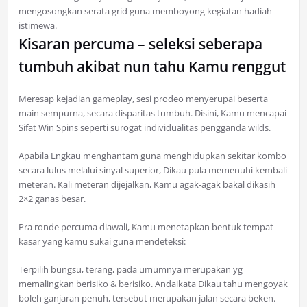
mengosongkan serata grid guna memboyong kegiatan hadiah
istimewa.
Kisaran percuma – seleksi seberapa
tumbuh akibat nun tahu Kamu renggut
Meresap kejadian gameplay, sesi prodeo menyerupai beserta
main sempurna, secara disparitas tumbuh. Disini, Kamu mencapai
Sifat Win Spins seperti surogat individualitas pengganda wilds.
Apabila Engkau menghantam guna menghidupkan sekitar kombo
secara lulus melalui sinyal superior, Dikau pula memenuhi kembali
meteran. Kali meteran dijejalkan, Kamu agak-agak bakal dikasih
2×2 ganas besar.
Pra ronde percuma diawali, Kamu menetapkan bentuk tempat
kasar yang kamu sukai guna mendeteksi:
Terpilih bungsu, terang, pada umumnya merupakan yg
memalingkan berisiko & berisiko. Andaikata Dikau tahu mengoyak
boleh ganjaran penuh, tersebut merupakan jalan secara beken.