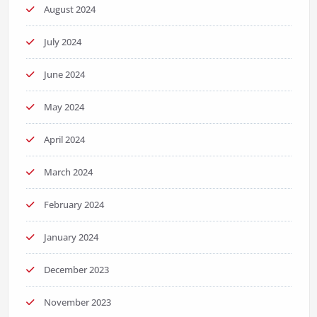
August 2024
July 2024
June 2024
May 2024
April 2024
March 2024
February 2024
January 2024
December 2023
November 2023