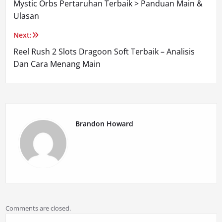
Mystic Orbs Pertaruhan Terbaik > Panduan Main &
navigation
Ulasan
Next:
Reel Rush 2 Slots Dragoon Soft Terbaik – Analisis
Dan Cara Menang Main
Brandon Howard
Comments are closed.