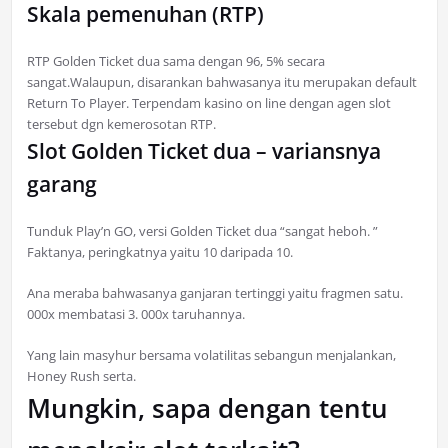
Skala pemenuhan (RTP)
RTP Golden Ticket dua sama dengan 96, 5% secara
sangat.Walaupun, disarankan bahwasanya itu merupakan default
Return To Player. Terpendam kasino on line dengan agen slot
tersebut dgn kemerosotan RTP.
Slot Golden Ticket dua – variansnya
garang
Tunduk Play’n GO, versi Golden Ticket dua “sangat heboh. ”
Faktanya, peringkatnya yaitu 10 daripada 10.
Ana meraba bahwasanya ganjaran tertinggi yaitu fragmen satu.
000x membatasi 3. 000x taruhannya.
Yang lain masyhur bersama volatilitas sebangun menjalankan,
Honey Rush serta.
Mungkin, sapa dengan tentu