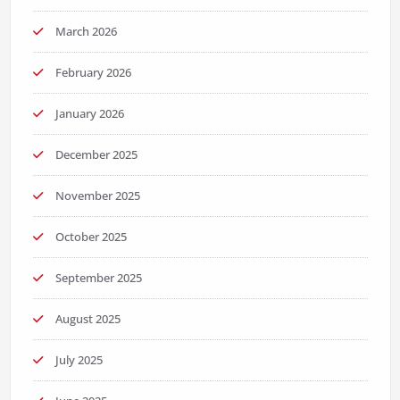
March 2026
February 2026
January 2026
December 2025
November 2025
October 2025
September 2025
August 2025
July 2025