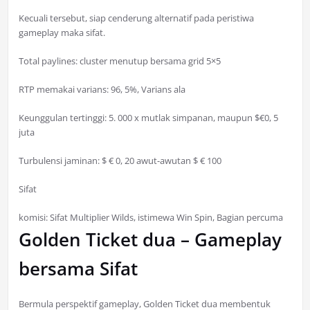
Kecuali tersebut, siap cenderung alternatif pada peristiwa
gameplay maka sifat.
Total paylines: cluster menutup bersama grid 5×5
RTP memakai varians: 96, 5%, Varians ala
Keunggulan tertinggi: 5. 000 x mutlak simpanan, maupun $€0, 5
juta
Turbulensi jaminan: $ € 0, 20 awut-awutan $ € 100
Sifat
komisi: Sifat Multiplier Wilds, istimewa Win Spin, Bagian percuma
Golden Ticket dua – Gameplay
bersama Sifat
Bermula perspektif gameplay, Golden Ticket dua membentuk