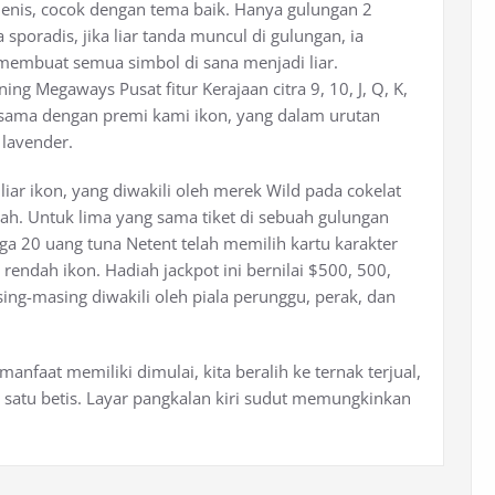
enis, cocok dengan tema baik. Hanya gulungan 2
poradis, jika liar tanda muncul di gulungan, ia
mbuat semua simbol di sana menjadi liar.
ng Megaways Pusat fitur Kerajaan citra 9, 10, J, Q, K,
sama dengan premi kami ikon, yang dalam urutan
 lavender.
liar ikon, yang diwakili oleh merek Wild pada cokelat
ah. Untuk lima yang sama tiket di sebuah gulungan
ngga 20 uang tuna Netent telah memilih kartu karakter
i rendah ikon. Hadiah jackpot ini bernilai $500, 500,
sing-masing diwakili oleh piala perunggu, perak, dan
nfaat memiliki dimulai, kita beralih ke ternak terjual,
satu betis. Layar pangkalan kiri sudut memungkinkan