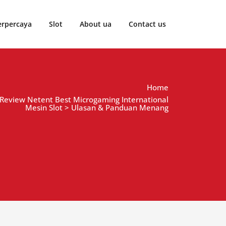
erpercaya
Slot
About ua
Contact us
Home
 Review Netent Best Microgaming International
Mesin Slot > Ulasan & Panduan Menang