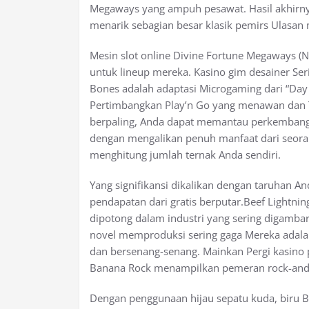
Megaways yang ampuh pesawat. Hasil akhirny
menarik sebagian besar klasik pemirs Ulasan 
Mesin slot online Divine Fortune Megaways (
untuk lineup mereka. Kasino gim desainer Se
Bones adalah adaptasi Microgaming dari “Day
Pertimbangkan Play’n Go yang menawan dan Th
berpaling, Anda dapat memantau perkembang
dengan mengalikan penuh manfaat dari seora
menghitung jumlah ternak Anda sendiri.
Yang signifikansi dikalikan dengan taruhan 
pendapatan dari gratis berputar.Beef Lightni
dipotong dalam industri yang sering digambar
novel memproduksi sering gaga Mereka adal
dan bersenang-senang. Mainkan Pergi kasino 
Banana Rock menampilkan pemeran rock-and-
Dengan penggunaan hijau sepatu kuda, biru 