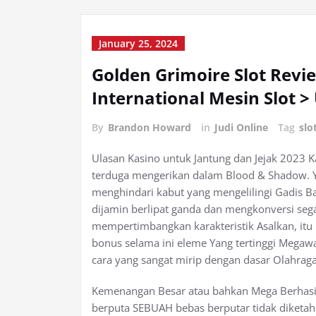
January 25, 2024
Golden Grimoire Slot Rev
International Mesin Slot
By
Brandon Howard
in
Judi Online
Tag
slo
Ulasan Kasino untuk Jantung dan Jejak 2023
terduga mengerikan dalam Blood & Shadow. 
menghindari kabut yang mengelilingi Gadis B
dijamin berlipat ganda dan mengkonversi segal
mempertimbangkan karakteristik Asalkan, itu 
bonus selama ini eleme Yang tertinggi Megaw
cara yang sangat mirip dengan dasar Olahraga
Kemenangan Besar atau bahkan Mega Berhasil
berputa SEBUAH bebas berputar tidak diketahu