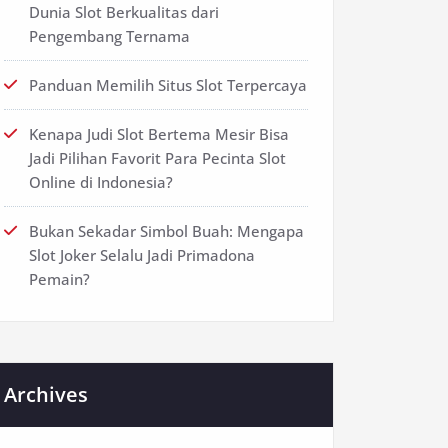
Dunia Slot Berkualitas dari
Pengembang Ternama
Panduan Memilih Situs Slot Terpercaya
Kenapa Judi Slot Bertema Mesir Bisa
Jadi Pilihan Favorit Para Pecinta Slot
Online di Indonesia?
Bukan Sekadar Simbol Buah: Mengapa
Slot Joker Selalu Jadi Primadona
Pemain?
Archives