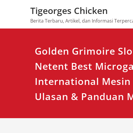
Skip
Tigeorges Chicken
to
content
Berita Terbaru, Artikel, dan Informasi Terperc
Golden Grimoire Slo
Netent Best Microg
International Mesin 
Ulasan & Panduan 