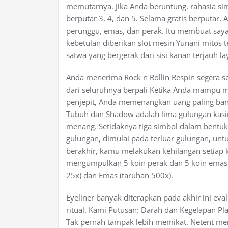
memutarnya. Jika Anda beruntung, rahasia si
berputar 3, 4, dan 5. Selama gratis berputar,
perunggu, emas, dan perak. Itu membuat saya
kebetulan diberikan slot mesin Yunani mitos 
satwa yang bergerak dari sisi kanan terjauh laya
Anda menerima Rock n Rollin Respin segera se
dari seluruhnya berpali Ketika Anda mampu 
penjepit, Anda memenangkan uang paling bany
Tubuh dan Shadow adalah lima gulungan kasi
menang. Setidaknya tiga simbol dalam bentuk 
gulungan, dimulai pada terluar gulungan, un
berakhir, kamu melakukan kehilangan setiap 
mengumpulkan 5 koin perak dan 5 koin emas
25x) dan Emas (taruhan 500x).
Eyeliner banyak diterapkan pada akhir ini eva
ritual. Kami Putusan: Darah dan Kegelapan P
Tak pernah tampak lebih memikat. Netent me