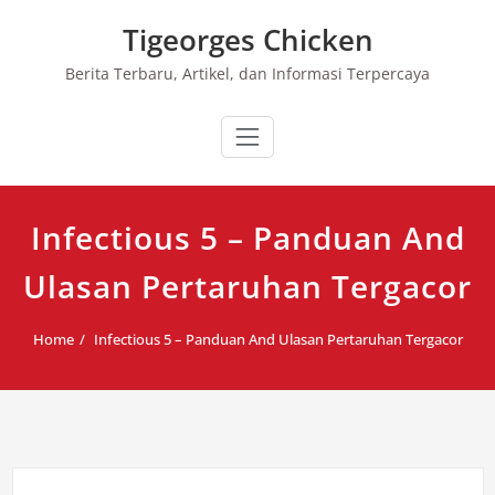
Skip
Tigeorges Chicken
to
content
Berita Terbaru, Artikel, dan Informasi Terpercaya
Infectious 5 – Panduan And
Ulasan Pertaruhan Tergacor
Home
Infectious 5 – Panduan And Ulasan Pertaruhan Tergacor