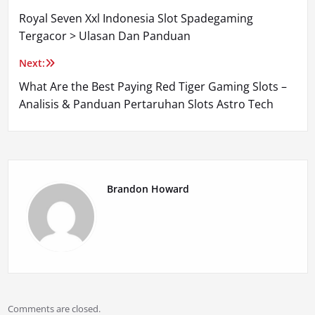
Post
Royal Seven Xxl Indonesia Slot Spadegaming
navigation
Tergacor > Ulasan Dan Panduan
Next:
What Are the Best Paying Red Tiger Gaming Slots –
Analisis & Panduan Pertaruhan Slots Astro Tech
Brandon Howard
Comments are closed.