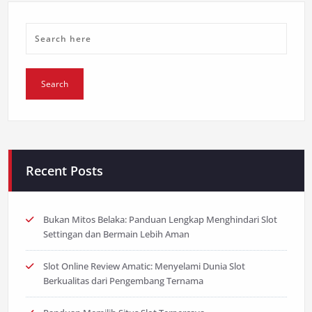
Recent Posts
Bukan Mitos Belaka: Panduan Lengkap Menghindari Slot
Settingan dan Bermain Lebih Aman
Slot Online Review Amatic: Menyelami Dunia Slot
Berkualitas dari Pengembang Ternama