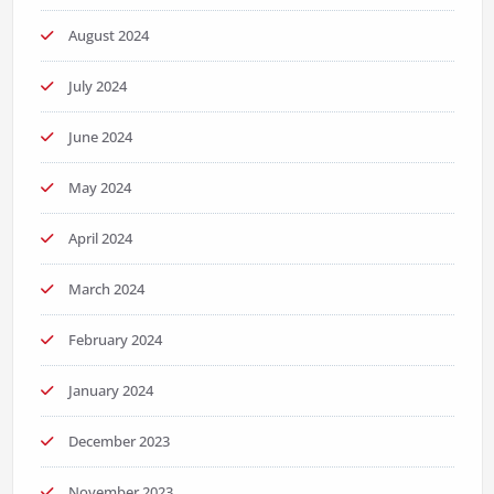
August 2024
July 2024
June 2024
May 2024
April 2024
March 2024
February 2024
January 2024
December 2023
November 2023