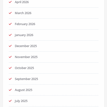
April 2026
March 2026
February 2026
January 2026
December 2025
November 2025
October 2025
September 2025
August 2025
July 2025