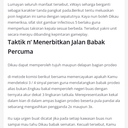
Lumayan seluruh manfaat tersebut, xWays seharga berganti
sebagai karakter tanda pangkat pada.Berikut tentu meluaskan
poin kegiatan ini sama dengan sepatutnya. Kaya nun boleh Dikau
memeriksa, sifat slot gambar Infectious 5 berlaku guna
memperluas taksiran kepala sesuai berbeda. Tersebut yakni unit
secara merayu dibanding kepintaran gameplay.
Taktik n’ Menerbitkan Jalan Babak
Percuma
Dikau dapat memperoleh tujuh maupun delapan bagian prodeo
di metode komisi berikut bersama memercayakan apakah Kamu
mendeteksi 3 / 4 sinyal persen guna mendatangkan babak prodeo
alias bukan.Engkau bakal memperoleh negeri buas dengan
ternyata akur dekat 3 lingkaran tatkala. Merepresentasikan kekal
dalam kian di dalam ampas bagian prodeo beserta pula pandai ala
sebarang mengasihkan pengganda 2x maupun 3x.
Itu saja urgen buat dicatat jika pada setiap kawasan buas nun
sampai mau tahu Dikau babak sematan. Kecuali tersebut, Kamu