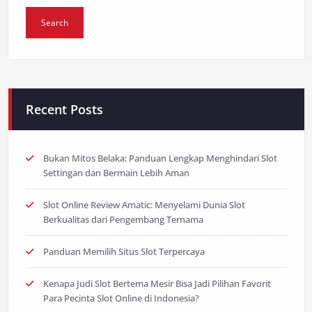
Recent Posts
Bukan Mitos Belaka: Panduan Lengkap Menghindari Slot
Settingan dan Bermain Lebih Aman
Slot Online Review Amatic: Menyelami Dunia Slot
Berkualitas dari Pengembang Ternama
Panduan Memilih Situs Slot Terpercaya
Kenapa Judi Slot Bertema Mesir Bisa Jadi Pilihan Favorit
Para Pecinta Slot Online di Indonesia?