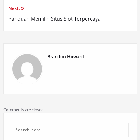
Next:
Panduan Memilih Situs Slot Terpercaya
Brandon Howard
Comments are closed.