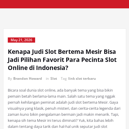
May 21, 2026
Kenapa Judi Slot Bertema Mesir Bisa
Jadi Pilihan Favorit Para Pecinta Slot
Online di Indonesia?
By
Brandon Howard
in
Slot
Tag
link slot terbaru
Bicara soal dunia slot online, ada banyak tema yang bisa bikin
pemain betah berlama-lama main. Salah satu tema yang nggak
pernah kehilangan peminat adalah judi slot bertema Mesir. Gaya
visualnya yang klasik, penuh misteri, dan cerita-cerita legenda dari
zaman kuno bikin pengalaman bermain jadi makin menarik. Tapi,
kenapa sih tema Mesir ini terus diminati? Yuk, kita bahas lebih
dalam tentang daya tarik dan hal-hal unik seputar judi slot