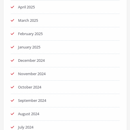
April 2025
March 2025
February 2025
January 2025
December 2024
November 2024
October 2024
September 2024
August 2024
July 2024