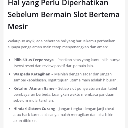
Hal yang Perlu Diperhatikan
Sebelum Bermain Slot Bertema
Mesir
Walaupun asyik, ada beberapa hal yang harus kamu perhatikan
supaya pengalaman main tetap menyenangkan dan aman:
Pilih Situs Terpercaya
– Pastikan situs yang kamu pilih punya
lisensi resmi dan review positif dari pemain lain.
Waspada Ketagihan
– Mainlah dengan sadar dan jangan
sampai kebablasan. Ingat tujuan utama main adalah hiburan.
Ketahui Aturan Game
– Setiap slot punya aturan dan tabel
pembayaran berbeda. Luangkan waktu membaca panduan
sebelum mulai taruhan.
Hindari Sistem Curang
– Jangan tergiur dengan janji cheat
atau hack karena biasanya malah merugikan dan bisa bikin
akun diblokir.