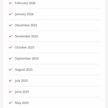
February 2026
January 2026
December 2025
November 2025
October 2025
September 2025
August 2025
July 2025
June 2025
May 2025