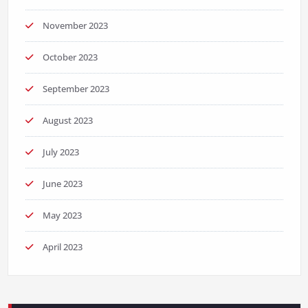
November 2023
October 2023
September 2023
August 2023
July 2023
June 2023
May 2023
April 2023