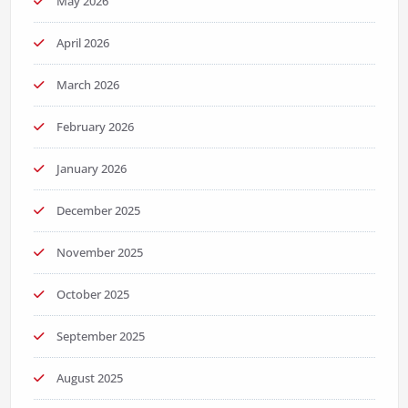
May 2026
April 2026
March 2026
February 2026
January 2026
December 2025
November 2025
October 2025
September 2025
August 2025