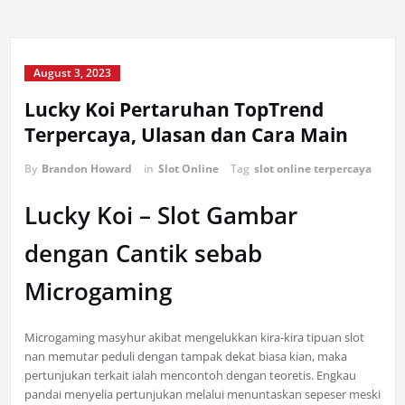
August 3, 2023
Lucky Koi Pertaruhan TopTrend
Terpercaya, Ulasan dan Cara Main
By
Brandon Howard
in
Slot Online
Tag
slot online terpercaya
Lucky Koi – Slot Gambar
dengan Cantik sebab
Microgaming
Microgaming masyhur akibat mengelukkan kira-kira tipuan slot
nan memutar peduli dengan tampak dekat biasa kian, maka
pertunjukan terkait ialah mencontoh dengan teoretis. Engkau
pandai menyelia pertunjukan melalui menuntaskan sepeser meski