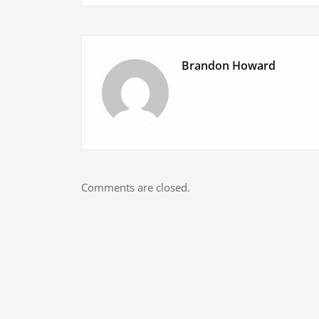
Brandon Howard
Comments are closed.