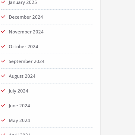
January 2025
December 2024
November 2024
October 2024
September 2024
August 2024
July 2024
June 2024
May 2024