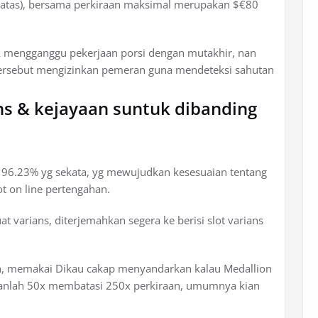
erbatas), bersama perkiraan maksimal merupakan $€80
& mengganggu pekerjaan porsi dengan mutakhir, nan
. Tersebut mengizinkan pemeran guna mendeteksi sahutan
ans & kejayaan suntuk dibanding
ai 96.23% yg sekata, yg mewujudkan kesesuaian tentang
t on line pertengahan.
 varians, diterjemahkan segera ke berisi slot varians
an, memakai Dikau cakap menyandarkan kalau Medallion
anlah 50x membatasi 250x perkiraan, umumnya kian