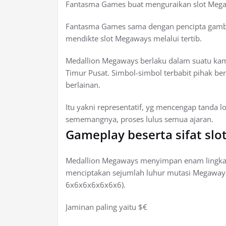
Fantasma Games buat menguraikan slot Megaw
Fantasma Games sama dengan pencipta gamb
mendikte slot Megaways melalui tertib.
Medallion Megaways berlaku dalam suatu ka
Timur Pusat. Simbol-simbol terbabit pihak b
berlainan.
Itu yakni representatif, yg mencengap tanda 
sememangnya, proses lulus semua ajaran.
Gameplay beserta sifat sl
Medallion Megaways menyimpan enam lingkar
menciptakan sejumlah luhur mutasi Megaway 
6x6x6x6x6x6x6).
Jaminan paling yaitu $€