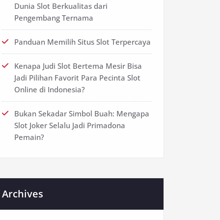
Dunia Slot Berkualitas dari
Pengembang Ternama
Panduan Memilih Situs Slot Terpercaya
Kenapa Judi Slot Bertema Mesir Bisa
Jadi Pilihan Favorit Para Pecinta Slot
Online di Indonesia?
Bukan Sekadar Simbol Buah: Mengapa
Slot Joker Selalu Jadi Primadona
Pemain?
Archives