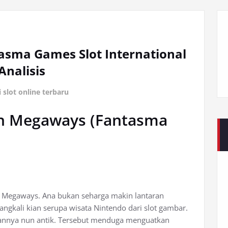
sma Games Slot International
nalisis
i slot online terbaru
ion Megaways (Fantasma
s Megaways. Ana bukan seharga makin lantaran
rangkali kian serupa wisata Nintendo dari slot gambar.
ilannya nun antik. Tersebut menduga menguatkan