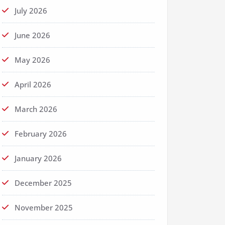
July 2026
June 2026
May 2026
April 2026
March 2026
February 2026
January 2026
December 2025
November 2025