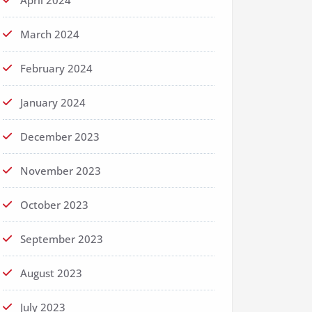
April 2024
March 2024
February 2024
January 2024
December 2023
November 2023
October 2023
September 2023
August 2023
July 2023