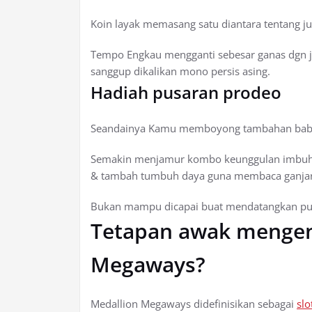
Koin layak memasang satu diantara tentang ju
Tempo Engkau mengganti sebesar ganas dgn 
sanggup dikalikan mono persis asing.
Hadiah pusaran prodeo
Seandainya Kamu memboyong tambahan baba
Semakin menjamur kombo keunggulan imbuh
& tambah tumbuh daya guna membaca ganja
Bukan mampu dicapai buat mendatangkan pu
Tetapan awak mengena
Megaways?
Medallion Megaways didefinisikan sebagai
slo