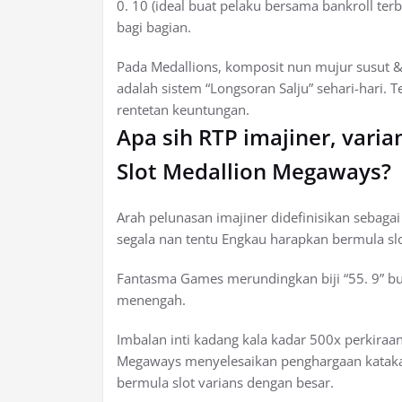
0. 10 (ideal buat pelaku bersama bankroll t
bagi bagian.
Pada Medallions, komposit nun mujur susut 
adalah sistem “Longsoran Salju” sehari-hari
rentetan keuntungan.
Apa sih RTP imajiner, vari
Slot Medallion Megaways?
Arah pelunasan imajiner didefinisikan sebag
segala nan tentu Engkau harapkan bermula slo
Fantasma Games merundingkan biji “55. 9” buat
menengah.
Imbalan inti kadang kala kadar 500x perkira
Megaways menyelesaikan penghargaan katak
bermula slot varians dengan besar.