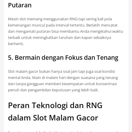
Putaran
Mesin slot memang menggunakan RNG tapi sering kali pola
kemenangan muncul pada interval tertentu. Berlatih mencatat
dan mengamati putaran bisa membantu Anda mengetahui waktu
terbaik untuk meningkatkan taruhan dan kapan sebaiknya
berhenti.
5. Bermain dengan Fokus dan Tenang
Slot malam gacor bukan hanya soal jam tapi juga soal kondisi
mental Anda. Main di malam hari dengan suasana yang tenang
dan tanpa gangguan memberi kesempatan untuk konsentrasi
penuh dan pengambilan keputusan yang lebih baik.
Peran Teknologi dan RNG
dalam Slot Malam Gacor