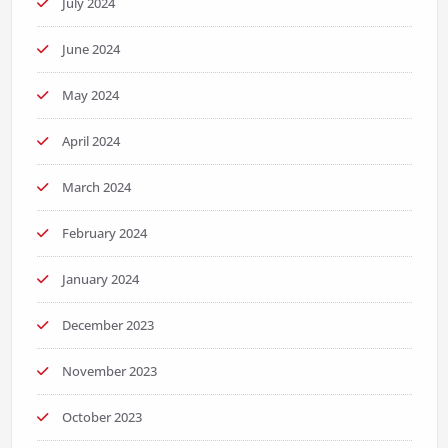
July 2024
June 2024
May 2024
April 2024
March 2024
February 2024
January 2024
December 2023
November 2023
October 2023