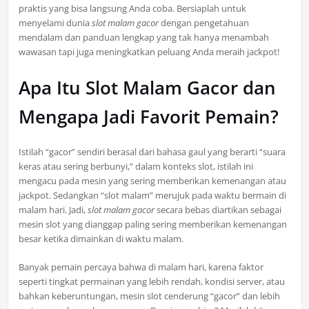
praktis yang bisa langsung Anda coba. Bersiaplah untuk
menyelami dunia
slot malam gacor
dengan pengetahuan
mendalam dan panduan lengkap yang tak hanya menambah
wawasan tapi juga meningkatkan peluang Anda meraih jackpot!
Apa Itu Slot Malam Gacor dan
Mengapa Jadi Favorit Pemain?
Istilah “gacor” sendiri berasal dari bahasa gaul yang berarti “suara
keras atau sering berbunyi,” dalam konteks slot, istilah ini
mengacu pada mesin yang sering memberikan kemenangan atau
jackpot. Sedangkan “slot malam” merujuk pada waktu bermain di
malam hari. Jadi,
slot malam gacor
secara bebas diartikan sebagai
mesin slot yang dianggap paling sering memberikan kemenangan
besar ketika dimainkan di waktu malam.
Banyak pemain percaya bahwa di malam hari, karena faktor
seperti tingkat permainan yang lebih rendah, kondisi server, atau
bahkan keberuntungan, mesin slot cenderung “gacor” dan lebih