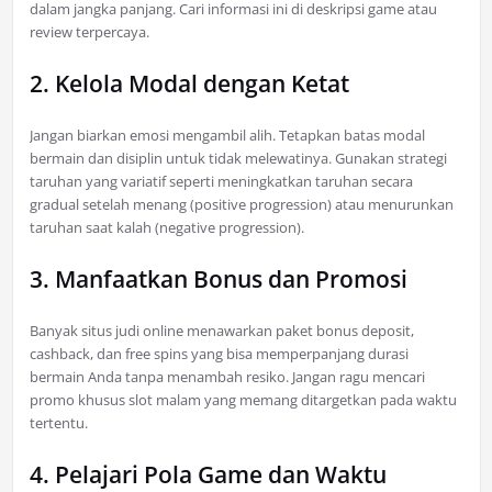
dalam jangka panjang. Cari informasi ini di deskripsi game atau
review terpercaya.
2. Kelola Modal dengan Ketat
Jangan biarkan emosi mengambil alih. Tetapkan batas modal
bermain dan disiplin untuk tidak melewatinya. Gunakan strategi
taruhan yang variatif seperti meningkatkan taruhan secara
gradual setelah menang (positive progression) atau menurunkan
taruhan saat kalah (negative progression).
3. Manfaatkan Bonus dan Promosi
Banyak situs judi online menawarkan paket bonus deposit,
cashback, dan free spins yang bisa memperpanjang durasi
bermain Anda tanpa menambah resiko. Jangan ragu mencari
promo khusus slot malam yang memang ditargetkan pada waktu
tertentu.
4. Pelajari Pola Game dan Waktu