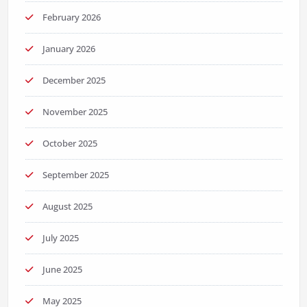
February 2026
January 2026
December 2025
November 2025
October 2025
September 2025
August 2025
July 2025
June 2025
May 2025