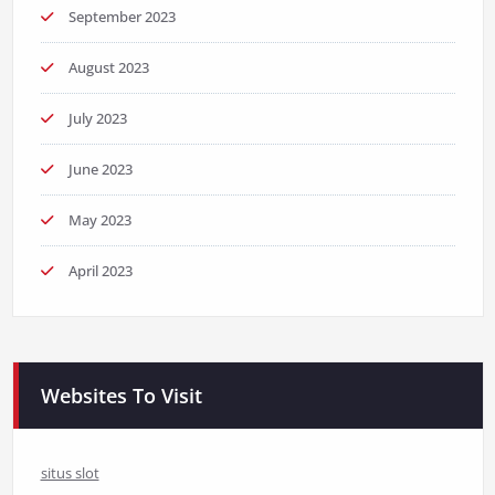
September 2023
August 2023
July 2023
June 2023
May 2023
April 2023
Websites To Visit
situs slot