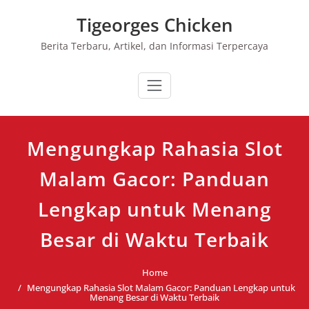
Skip
Tigeorges Chicken
to
content
Berita Terbaru, Artikel, dan Informasi Terpercaya
Mengungkap Rahasia Slot
Malam Gacor: Panduan
Lengkap untuk Menang
Besar di Waktu Terbaik
Home
Mengungkap Rahasia Slot Malam Gacor: Panduan Lengkap untuk
Menang Besar di Waktu Terbaik