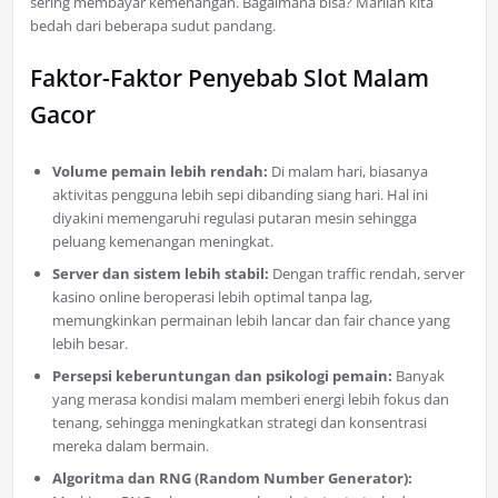
sering membayar kemenangan. Bagaimana bisa? Marilah kita
bedah dari beberapa sudut pandang.
Faktor-Faktor Penyebab Slot Malam
Gacor
Volume pemain lebih rendah:
Di malam hari, biasanya
aktivitas pengguna lebih sepi dibanding siang hari. Hal ini
diyakini memengaruhi regulasi putaran mesin sehingga
peluang kemenangan meningkat.
Server dan sistem lebih stabil:
Dengan traffic rendah, server
kasino online beroperasi lebih optimal tanpa lag,
memungkinkan permainan lebih lancar dan fair chance yang
lebih besar.
Persepsi keberuntungan dan psikologi pemain:
Banyak
yang merasa kondisi malam memberi energi lebih fokus dan
tenang, sehingga meningkatkan strategi dan konsentrasi
mereka dalam bermain.
Algoritma dan RNG (Random Number Generator):