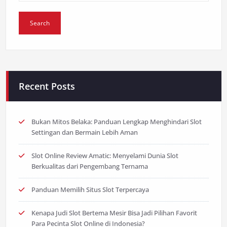
Recent Posts
Bukan Mitos Belaka: Panduan Lengkap Menghindari Slot
Settingan dan Bermain Lebih Aman
Slot Online Review Amatic: Menyelami Dunia Slot
Berkualitas dari Pengembang Ternama
Panduan Memilih Situs Slot Terpercaya
Kenapa Judi Slot Bertema Mesir Bisa Jadi Pilihan Favorit
Para Pecinta Slot Online di Indonesia?