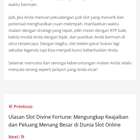
waktu bermain.
Jadi, jika Anda mencari petualangan judi slot yang menarik dan
potensial menghasilkan cuan melimpah, manfaatkan waktu
malam dengan strategi yang tepat, pilih mesin dengan RTP baik,
kelola modal Anda dengan bijak, dan pastikan Anda bermain di
situs terpercaya. Dengan begitu,
slot malam gacor
bukan lagi
sekadar legenda tapi bisa menjadi kunci keberhasilan Anda.
Selamat mencoba dan semoga keberuntungan malam Anda selalu
menyala terang seperti jackpot yang Anda incar!
Previous:
Post
Ulasan Slot Divine Fortune: Mengungkap Keajaiban
navigation
dan Peluang Menang Besar di Dunia Slot Online
Next: