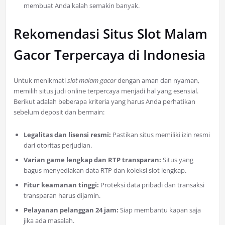
membuat Anda kalah semakin banyak.
Rekomendasi Situs Slot Malam
Gacor Terpercaya di Indonesia
Untuk menikmati
slot malam gacor
dengan aman dan nyaman,
memilih situs judi online terpercaya menjadi hal yang esensial.
Berikut adalah beberapa kriteria yang harus Anda perhatikan
sebelum deposit dan bermain:
Legalitas dan lisensi resmi:
Pastikan situs memiliki izin resmi
dari otoritas perjudian.
Varian game lengkap dan RTP transparan:
Situs yang
bagus menyediakan data RTP dan koleksi slot lengkap.
Fitur keamanan tinggi:
Proteksi data pribadi dan transaksi
transparan harus dijamin.
Pelayanan pelanggan 24 jam:
Siap membantu kapan saja
jika ada masalah.