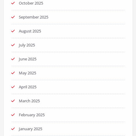
October 2025
September 2025
August 2025
July 2025
June 2025
May 2025
April 2025
March 2025
February 2025
January 2025