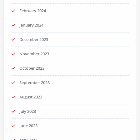
February 2024
January 2024
December 2023
November 2023
October 2023
September 2023
August 2023
July 2023
June 2023