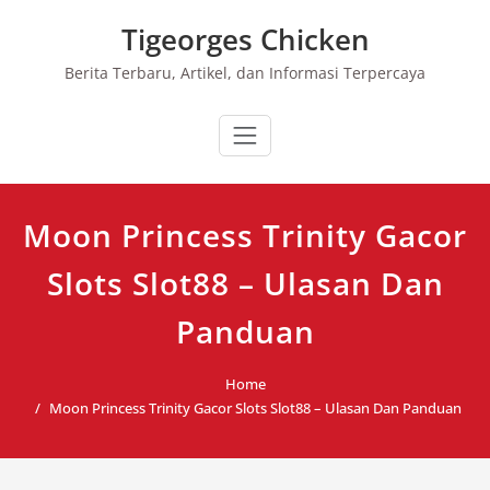
Skip
Tigeorges Chicken
to
content
Berita Terbaru, Artikel, dan Informasi Terpercaya
Moon Princess Trinity Gacor
Slots Slot88 – Ulasan Dan
Panduan
Home
Moon Princess Trinity Gacor Slots Slot88 – Ulasan Dan Panduan