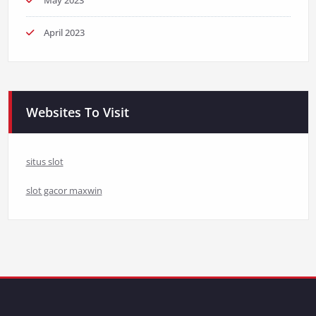
May 2023
April 2023
Websites To Visit
situs slot
slot gacor maxwin