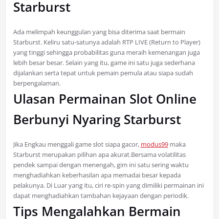
Starburst
Ada melimpah keunggulan yang bisa diterima saat bermain
Starburst. Keliru satu-satunya adalah RTP LIVE (Return to Player)
yang tinggi sehingga probabilitas guna meraih kemenangan juga
lebih besar besar. Selain yang itu, game ini satu juga sederhana
dijalankan serta tepat untuk pemain pemula atau siapa sudah
berpengalaman.
Ulasan Permainan Slot Online
Berbunyi Nyaring Starburst
Jika Engkau menggali game slot siapa gacor,
modus99
maka
Starburst merupakan pilihan apa akurat.Bersama volatilitas
pendek sampai dengan menengah, gim ini satu sering waktu
menghadiahkan keberhasilan apa memadai besar kepada
pelakunya. Di Luar yang itu, ciri re-spin yang dimiliki permainan ini
dapat menghadiahkan tambahan kejayaan dengan periodik.
Tips Mengalahkan Bermain