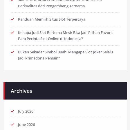
Berkualitas dari Pengembang Ternama
Panduan Memilih Situs Slot Terpercaya
Kenapa Judi Slot Bertema Mesir Bisa Jadi Pilihan Favorit
Para Pecinta Slot Online di Indonesia?
Bukan Sekadar Simbol Buah: Mengapa Slot Joker Selalu
Jadi Primadona Pemain?
Archives
July 2026
June 2026