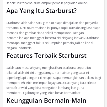
seperti itu terkenal di kelompok pemain perjudian online.
Apa Yang Itu Starburst?
Starburst ialah salah satu gim slot siapa dimajukan dari penyedia
ternama, NetEnt.Permainan ini punya topik outside angkasa siapa
menarik dan gambar siapa sekali mempesona. Dengan
penampilan apa menggaet beserta ciri-ciri yang inovasi, Starburst
mencapai menggaet fokus sekumpulan pemain judi on line di
Negara Indonesia.
Features Terbaik Starburst
Salah satu masalah yang menghasilkan Starburst seperti itu
dikenal ialah ciri-ciri unggulannya. Permainan yang satu ini
diperlengkapi dengan ciri re-spin siapa memungkinkan pelaku bagi
memperoleh lebih melimpah kejayaan.Di Luar yang itu, terletak
serta fitur wild yang bisa mengubah lambang lain guna
membentuk gabungan yang lebih besar bermanfaat.
Keunggulan Bermain-Main