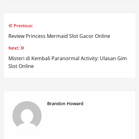
Previous:
Post
Review Princess Mermaid Slot Gacor Online
navigation
Next:
Misteri di Kembali Paranormal Activity: Ulasan Gim
Slot Online
Brandon Howard