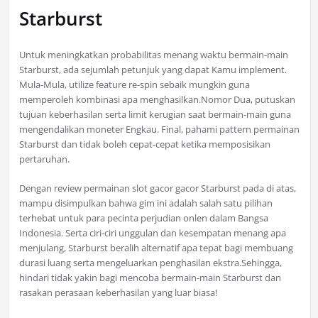
Starburst
Untuk meningkatkan probabilitas menang waktu bermain-main
Starburst, ada sejumlah petunjuk yang dapat Kamu implement.
Mula-Mula, utilize feature re-spin sebaik mungkin guna
memperoleh kombinasi apa menghasilkan.Nomor Dua, putuskan
tujuan keberhasilan serta limit kerugian saat bermain-main guna
mengendalikan moneter Engkau. Final, pahami pattern permainan
Starburst dan tidak boleh cepat-cepat ketika memposisikan
pertaruhan.
Dengan review permainan slot gacor gacor Starburst pada di atas,
mampu disimpulkan bahwa gim ini adalah salah satu pilihan
terhebat untuk para pecinta perjudian onlen dalam Bangsa
Indonesia. Serta ciri-ciri unggulan dan kesempatan menang apa
menjulang, Starburst beralih alternatif apa tepat bagi membuang
durasi luang serta mengeluarkan penghasilan ekstra.Sehingga,
hindari tidak yakin bagi mencoba bermain-main Starburst dan
rasakan perasaan keberhasilan yang luar biasa!