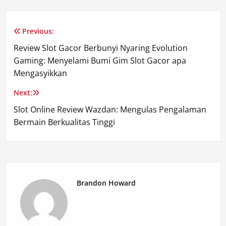
Previous:
Post
Review Slot Gacor Berbunyi Nyaring Evolution
navigation
Gaming: Menyelami Bumi Gim Slot Gacor apa
Mengasyikkan
Next:
Slot Online Review Wazdan: Mengulas Pengalaman
Bermain Berkualitas Tinggi
Brandon Howard