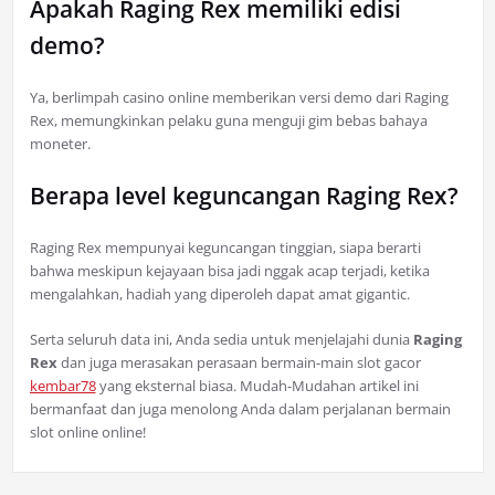
Apakah Raging Rex memiliki edisi
demo?
Ya, berlimpah casino online memberikan versi demo dari Raging
Rex, memungkinkan pelaku guna menguji gim bebas bahaya
moneter.
Berapa level keguncangan Raging Rex?
Raging Rex mempunyai keguncangan tinggian, siapa berarti
bahwa meskipun kejayaan bisa jadi nggak acap terjadi, ketika
mengalahkan, hadiah yang diperoleh dapat amat gigantic.
Serta seluruh data ini, Anda sedia untuk menjelajahi dunia
Raging
Rex
dan juga merasakan perasaan bermain-main slot gacor
kembar78
yang eksternal biasa. Mudah-Mudahan artikel ini
bermanfaat dan juga menolong Anda dalam perjalanan bermain
slot online online!