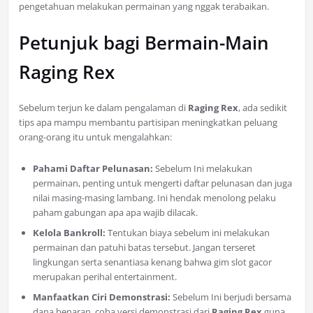
pengetahuan melakukan permainan yang nggak terabaikan.
Petunjuk bagi Bermain-Main
Raging Rex
Sebelum terjun ke dalam pengalaman di
Raging Rex
, ada sedikit
tips apa mampu membantu partisipan meningkatkan peluang
orang-orang itu untuk mengalahkan:
Pahami Daftar Pelunasan:
Sebelum Ini melakukan
permainan, penting untuk mengerti daftar pelunasan dan juga
nilai masing-masing lambang. Ini hendak menolong pelaku
paham gabungan apa apa wajib dilacak.
Kelola Bankroll:
Tentukan biaya sebelum ini melakukan
permainan dan patuhi batas tersebut. Jangan terseret
lingkungan serta senantiasa kenang bahwa gim slot gacor
merupakan perihal entertainment.
Manfaatkan Ciri Demonstrasi:
Sebelum Ini berjudi bersama
dana benaran, coba versi demonstrasi dari
Raging Rex
guna