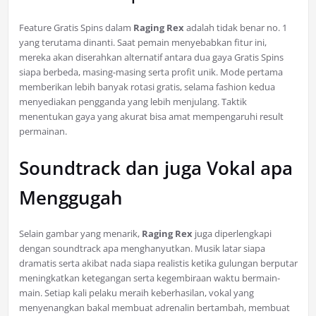
Feature Gratis Spins dalam
Raging Rex
adalah tidak benar no. 1
yang terutama dinanti. Saat pemain menyebabkan fitur ini,
mereka akan diserahkan alternatif antara dua gaya Gratis Spins
siapa berbeda, masing-masing serta profit unik. Mode pertama
memberikan lebih banyak rotasi gratis, selama fashion kedua
menyediakan pengganda yang lebih menjulang. Taktik
menentukan gaya yang akurat bisa amat mempengaruhi result
permainan.
Soundtrack dan juga Vokal apa
Menggugah
Selain gambar yang menarik,
Raging Rex
juga diperlengkapi
dengan soundtrack apa menghanyutkan. Musik latar siapa
dramatis serta akibat nada siapa realistis ketika gulungan berputar
meningkatkan ketegangan serta kegembiraan waktu bermain-
main. Setiap kali pelaku meraih keberhasilan, vokal yang
menyenangkan bakal membuat adrenalin bertambah, membuat