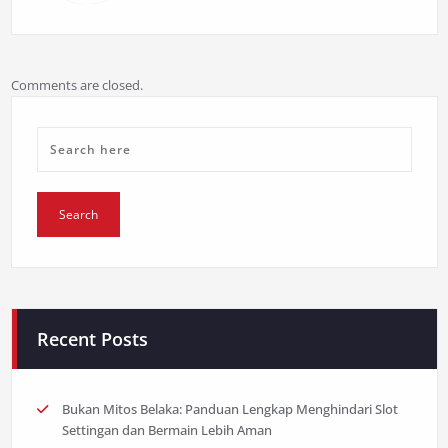
Comments are closed.
Recent Posts
Bukan Mitos Belaka: Panduan Lengkap Menghindari Slot
Settingan dan Bermain Lebih Aman