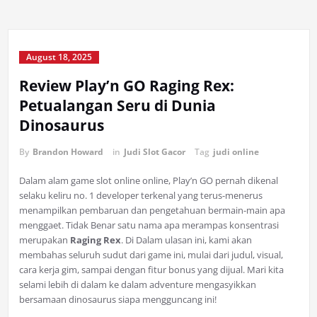
August 18, 2025
Review Play’n GO Raging Rex:
Petualangan Seru di Dunia
Dinosaurus
By
Brandon Howard
in
Judi Slot Gacor
Tag
judi online
Dalam alam game slot online online, Play’n GO pernah dikenal
selaku keliru no. 1 developer terkenal yang terus-menerus
menampilkan pembaruan dan pengetahuan bermain-main apa
menggaet. Tidak Benar satu nama apa merampas konsentrasi
merupakan
Raging Rex
. Di Dalam ulasan ini, kami akan
membahas seluruh sudut dari game ini, mulai dari judul, visual,
cara kerja gim, sampai dengan fitur bonus yang dijual. Mari kita
selami lebih di dalam ke dalam adventure mengasyikkan
bersamaan dinosaurus siapa mengguncang ini!