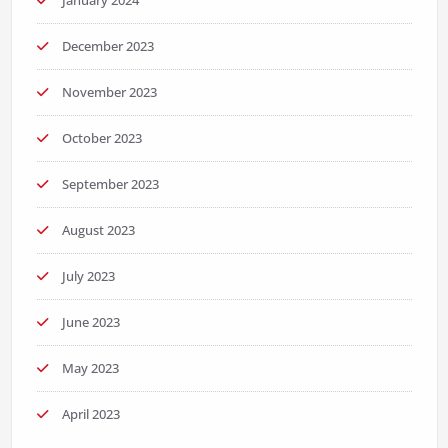
January 2024
December 2023
November 2023
October 2023
September 2023
August 2023
July 2023
June 2023
May 2023
April 2023