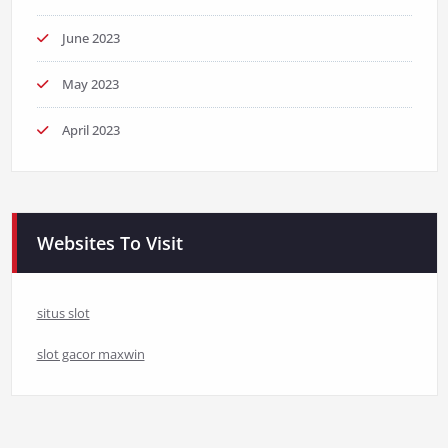
June 2023
May 2023
April 2023
Websites To Visit
situs slot
slot gacor maxwin