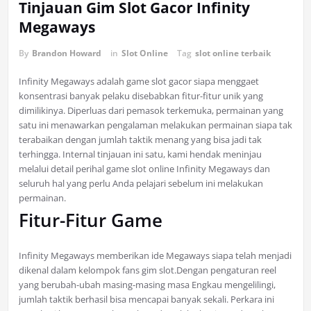
Tinjauan Gim Slot Gacor Infinity
Megaways
By
Brandon Howard
in
Slot Online
Tag
slot online terbaik
Infinity Megaways adalah game slot gacor siapa menggaet
konsentrasi banyak pelaku disebabkan fitur-fitur unik yang
dimilikinya. Diperluas dari pemasok terkemuka, permainan yang
satu ini menawarkan pengalaman melakukan permainan siapa tak
terabaikan dengan jumlah taktik menang yang bisa jadi tak
terhingga. Internal tinjauan ini satu, kami hendak meninjau
melalui detail perihal game slot online Infinity Megaways dan
seluruh hal yang perlu Anda pelajari sebelum ini melakukan
permainan.
Fitur-Fitur Game
Infinity Megaways memberikan ide Megaways siapa telah menjadi
dikenal dalam kelompok fans gim slot.Dengan pengaturan reel
yang berubah-ubah masing-masing masa Engkau mengelilingi,
jumlah taktik berhasil bisa mencapai banyak sekali. Perkara ini