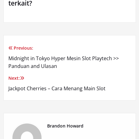
terkait?
Previous:
Post
Midnight in Tokyo Hyper Mesin Slot Playtech >>
navigation
Panduan and Ulasan
Next:
Jackpot Cherries – Cara Menang Main Slot
Brandon Howard