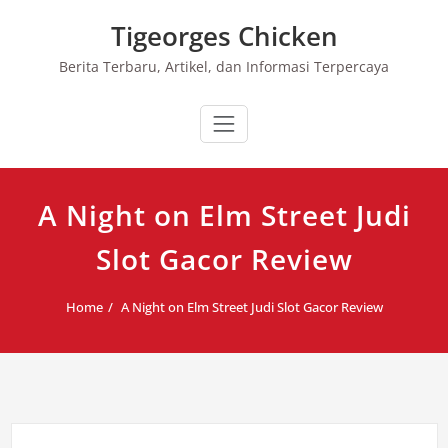
Skip
Tigeorges Chicken
to
content
Berita Terbaru, Artikel, dan Informasi Terpercaya
A Night on Elm Street Judi
Slot Gacor Review
Home
A Night on Elm Street Judi Slot Gacor Review