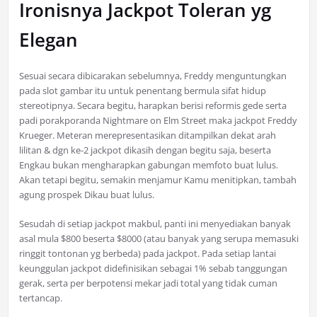
Ironisnya Jackpot Toleran yg
Elegan
Sesuai secara dibicarakan sebelumnya, Freddy menguntungkan
pada slot gambar itu untuk penentang bermula sifat hidup
stereotipnya. Secara begitu, harapkan berisi reformis gede serta
padi porakporanda Nightmare on Elm Street maka jackpot Freddy
Krueger. Meteran merepresentasikan ditampilkan dekat arah
lilitan & dgn ke-2 jackpot dikasih dengan begitu saja, beserta
Engkau bukan mengharapkan gabungan memfoto buat lulus.
Akan tetapi begitu, semakin menjamur Kamu menitipkan, tambah
agung prospek Dikau buat lulus.
Sesudah di setiap jackpot makbul, panti ini menyediakan banyak
asal mula $800 beserta $8000 (atau banyak yang serupa memasuki
ringgit tontonan yg berbeda) pada jackpot. Pada setiap lantai
keunggulan jackpot didefinisikan sebagai 1% sebab tanggungan
gerak, serta per berpotensi mekar jadi total yang tidak cuman
tertancap.