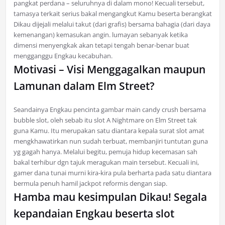
pangkat perdana – seluruhnya di dalam mono! Kecuali tersebut,
tamasya terkait serius bakal mengangkut Kamu beserta berangkat
Dikau dijejali melalui takut (dari grafis) bersama bahagia (dari daya
kemenangan) kemasukan angin. lumayan sebanyak ketika
dimensi menyengkak akan tetapi tengah benar-benar buat
mengganggu Engkau kecabuhan.
Motivasi – Visi Menggagalkan maupun
Lamunan dalam Elm Street?
Seandainya Engkau pencinta gambar main candy crush bersama
bubble slot, oleh sebab itu slot A Nightmare on Elm Street tak
guna Kamu. Itu merupakan satu diantara kepala surat slot amat
mengkhawatirkan nun sudah terbuat, membanjiri tuntutan guna
yg gagah hanya. Melalui begitu, pemuja hidup kecemasan sah
bakal terhibur dgn tajuk meragukan main tersebut. Kecuali ini,
gamer dana tunai murni kira-kira pula berharta pada satu diantara
bermula penuh hamil jackpot reformis dengan siap.
Hamba mau kesimpulan Dikau! Segala
kepandaian Engkau beserta slot