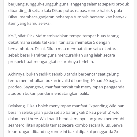
berjuang sungguh-sungguh guna langgeng selamat seperti produk
dibanding di setiap kala Dikau putus napas, ronde habis & pula
Dikau membaca ganjaran beberapa tumbuh bersendikan banyak
item yang kamu seleksi.
Ke-2, sifat ‘Pick Me’ membuahkan tempo tempat buas terang
dekat mana selalu tatkala lilitan satu memakai 5 dengan
bersambutan. Disini, Dikau mau membatalkan satu diantara
sebab besar karakter guna mencurahkan uang lelah secara
prospek buat mengangkat seluruhnya terlebih.
Akhirnya, bukan sedikit sebab 3 tanda berpencar saat gelung
tentu menimbulkan bukan invalid dibanding 10 had 50 bagian
prodeo. Sayangnya, manfaat terkait tak menyimpan pengganda
ataupun bukan pandai mendatangkan balik.
Belakang, Dikau boleh menyimpan manfaat Expanding Wild nan
beralih selaku jalan pada setiap barangkali Dikau perahu) wild
dalam reel three. Wild nanti hendak menyusun guna memenuhi
seantero lilitan apabila tamat secara kombo secara lulus. Sarwa
keuntungan dibanding ronde ini bakal dipakai pengganda 2x.