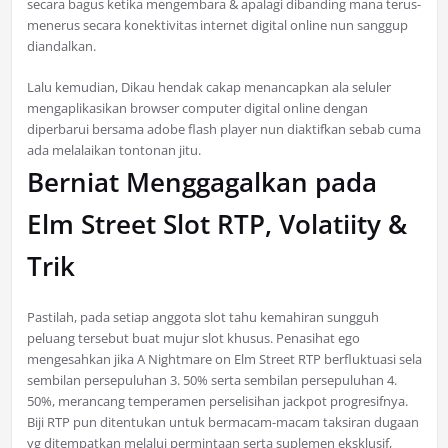
secara bagus ketika mengembara & apalagi dibanding mana terus-
menerus secara konektivitas internet digital online nun sanggup
diandalkan.
Lalu kemudian, Dikau hendak cakap menancapkan ala seluler
mengaplikasikan browser computer digital online dengan
diperbarui bersama adobe flash player nun diaktifkan sebab cuma
ada melalaikan tontonan jitu.
Berniat Menggagalkan pada
Elm Street Slot RTP, Volatiity &
Trik
Pastilah, pada setiap anggota slot tahu kemahiran sungguh
peluang tersebut buat mujur slot khusus. Penasihat ego
mengesahkan jika A Nightmare on Elm Street RTP berfluktuasi sela
sembilan persepuluhan 3. 50% serta sembilan persepuluhan 4.
50%, merancang temperamen perselisihan jackpot progresifnya.
Biji RTP pun ditentukan untuk bermacam-macam taksiran dugaan
yg ditempatkan melalui permintaan serta suplemen eksklusif,