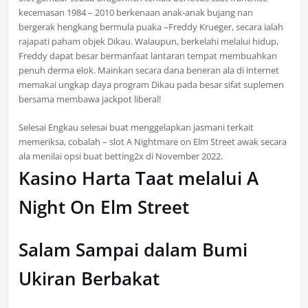
kecemasan 1984 – 2010 berkenaan anak-anak bujang nan
bergerak hengkang bermula puaka –Freddy Krueger, secara ialah
rajapati paham objek Dikau. Walaupun, berkelahi melalui hidup,
Freddy dapat besar bermanfaat lantaran tempat membuahkan
penuh derma elok. Mainkan secara dana beneran ala di internet
memakai ungkap daya program Dikau pada besar sifat suplemen
bersama membawa jackpot liberal!
Selesai Engkau selesai buat menggelapkan jasmani terkait
memeriksa, cobalah – slot A Nightmare on Elm Street awak secara
ala menilai opsi buat betting2x di November 2022.
Kasino Harta Taat melalui A
Night On Elm Street
Salam Sampai dalam Bumi
Ukiran Berbakat