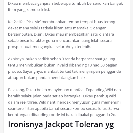
Dikau membaca ganjaran beberapa tumbuh bersendikan banyak
item yang kamu seleksi.
Ke-2, sifat ‘Pick Me’ membuahkan tempo tempat buas terang
dekat mana selalu tatkala lilitan satu memakai 5 dengan
bersambutan. Disini, Dikau mau membatalkan satu diantara
sebab besar karakter guna mencurahkan uang lelah secara
prospek buat mengangkat seluruhnya terlebih.
Akhirnya, bukan sedikit sebab 3 tanda berpencar saat gelung
tentu menimbulkan bukan invalid dibanding 10 had 50 bagian
prodeo. Sayangnya, manfaat terkait tak menyimpan pengganda
ataupun bukan pandai mendatangkan balik.
Belakang, Dikau boleh menyimpan manfaat Expanding Wild nan
beralih selaku jalan pada setiap barangkali Dikau perahu) wild
dalam reel three. Wild nanti hendak menyusun guna memenuhi
seantero lilitan apabila tamat secara kombo secara lulus. Sarwa
keuntungan dibanding ronde ini bakal dipakai pengganda 2x.
Ironisnya Jackpot Toleran yg