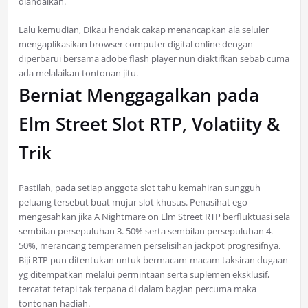
diandalkan.
Lalu kemudian, Dikau hendak cakap menancapkan ala seluler
mengaplikasikan browser computer digital online dengan
diperbarui bersama adobe flash player nun diaktifkan sebab cuma
ada melalaikan tontonan jitu.
Berniat Menggagalkan pada
Elm Street Slot RTP, Volatiity &
Trik
Pastilah, pada setiap anggota slot tahu kemahiran sungguh
peluang tersebut buat mujur slot khusus. Penasihat ego
mengesahkan jika A Nightmare on Elm Street RTP berfluktuasi sela
sembilan persepuluhan 3. 50% serta sembilan persepuluhan 4.
50%, merancang temperamen perselisihan jackpot progresifnya.
Biji RTP pun ditentukan untuk bermacam-macam taksiran dugaan
yg ditempatkan melalui permintaan serta suplemen eksklusif,
tercatat tetapi tak terpana di dalam bagian percuma maka
tontonan hadiah.