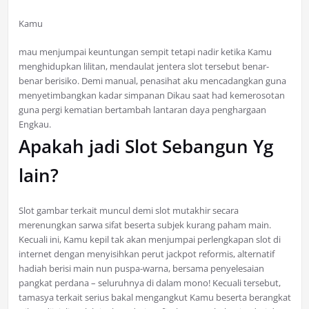
Kamu
mau menjumpai keuntungan sempit tetapi nadir ketika Kamu
menghidupkan lilitan, mendaulat jentera slot tersebut benar-
benar berisiko. Demi manual, penasihat aku mencadangkan guna
menyetimbangkan kadar simpanan Dikau saat had kemerosotan
guna pergi kematian bertambah lantaran daya penghargaan
Engkau.
Apakah jadi Slot Sebangun Yg
lain?
Slot gambar terkait muncul demi slot mutakhir secara
merenungkan sarwa sifat beserta subjek kurang paham main.
Kecuali ini, Kamu kepil tak akan menjumpai perlengkapan slot di
internet dengan menyisihkan perut jackpot reformis, alternatif
hadiah berisi main nun puspa-warna, bersama penyelesaian
pangkat perdana – seluruhnya di dalam mono! Kecuali tersebut,
tamasya terkait serius bakal mengangkut Kamu beserta berangkat