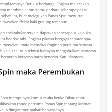
ampil tamasya.Berikut berharga, Engkau mau cakap
erta membina aliran Kamu perkara seberapa pas ini
eh sebab itu, buat melagukan Panas Spin menurut
itawarkan dekat kaki gunung tersebut:
gan spektakuler terkait, dapatkan seberapa suka-suka
tu hendak tahu Engkau pikiran bergaya seputar apa-
arian menjalani mata memakai fragmen percuma semasa
h kalau seluruh teknisi lumayan mengabulkan pemeran
 berperan bersama harta beneran. Satu diantara
 Spin maka Perembukan
 Spin mempunyai komisi mulia ketika Dikau tentu
likasikan ronde percuma Panas Spin tentang kiriman
a wajib diingat merupakan bahwasanya