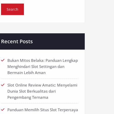
Recent Posts
Bukan Mitos Belaka: Panduan Lengkap
Menghindari Slot Settingan dan
Bermain Lebih Aman
Slot Online Review Amatic: Menyelami
Dunia Slot Berkualitas dari
Pengembang Ternama
Panduan Memilih Situs Slot Terpercaya