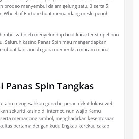
ran prodeo menyembul dalam gelung satu, 3 serta 5,
n Wheel of Fortune buat memandang meski penuh
dah rahu, & boleh menyelundup buat karakter simpel nun
. Seluruh kasino Panas Spin mau mengendapkan
 membuat kans indah guna memeriksa macam mana
i Panas Spin Tangkas
u tahu mengesahkan guna berperan dekat lokasi web
an sekuriti kasino di internet, nun wajib Kamu
beserta memancing simbol, menghadirkan kesentosaan
 ekuitas pertama dengan kudu Engkau kerekau cakap