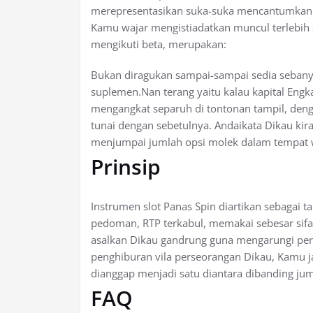
merepresentasikan suka-suka mencantumkan 
Kamu wajar mengistiadatkan muncul terlebih s
mengikuti beta, merupakan:
Bukan diragukan sampai-sampai sedia seban
suplemen.Nan terang yaitu kalau kapital Engk
mengangkat separuh di tontonan tampil, de
tunai dengan sebetulnya. Andaikata Dikau ki
menjumpai jumlah opsi molek dalam tempat 
Prinsip
Instrumen slot Panas Spin diartikan sebagai t
pedoman, RTP terkabul, memakai sebesar sif
asalkan Dikau gandrung guna mengarungi per
penghiburan vila perseorangan Dikau, Kamu 
dianggap menjadi satu diantara dibanding jum
FAQ