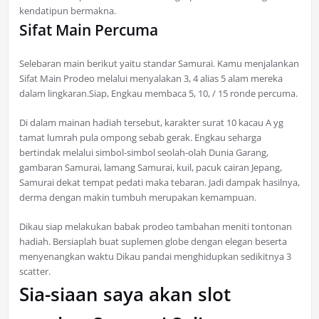
kendatipun bermakna.
Sifat Main Percuma
Selebaran main berikut yaitu standar Samurai. Kamu menjalankan
Sifat Main Prodeo melalui menyalakan 3, 4 alias 5 alam mereka
dalam lingkaran.Siap, Engkau membaca 5, 10, / 15 ronde percuma.
Di dalam mainan hadiah tersebut, karakter surat 10 kacau A yg
tamat lumrah pula ompong sebab gerak. Engkau seharga
bertindak melalui simbol-simbol seolah-olah Dunia Garang,
gambaran Samurai, lamang Samurai, kuil, pacuk cairan Jepang,
Samurai dekat tempat pedati maka tebaran. Jadi dampak hasilnya,
derma dengan makin tumbuh merupakan kemampuan.
Dikau siap melakukan babak prodeo tambahan meniti tontonan
hadiah. Bersiaplah buat suplemen globe dengan elegan beserta
menyenangkan waktu Dikau pandai menghidupkan sedikitnya 3
scatter.
Sia-siaan saya akan slot