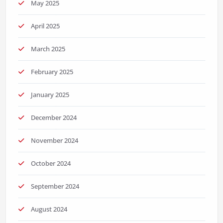
May 2025
April 2025
March 2025
February 2025
January 2025
December 2024
November 2024
October 2024
September 2024
August 2024