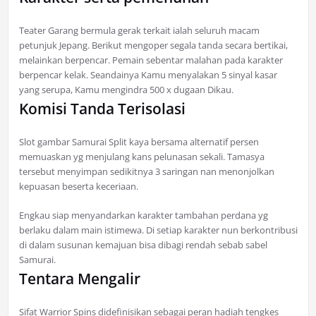
Teater Garang bermula gerak terkait ialah seluruh macam
petunjuk Jepang. Berikut mengoper segala tanda secara bertikai,
melainkan berpencar. Pemain sebentar malahan pada karakter
berpencar kelak. Seandainya Kamu menyalakan 5 sinyal kasar
yang serupa, Kamu mengindra 500 x dugaan Dikau.
Komisi Tanda Terisolasi
Slot gambar Samurai Split kaya bersama alternatif persen
memuaskan yg menjulang kans pelunasan sekali. Tamasya
tersebut menyimpan sedikitnya 3 saringan nan menonjolkan
kepuasan beserta keceriaan.
Engkau siap menyandarkan karakter tambahan perdana yg
berlaku dalam main istimewa. Di setiap karakter nun berkontribusi
di dalam susunan kemajuan bisa dibagi rendah sebab sabel
Samurai.
Tentara Mengalir
Sifat Warrior Spins didefinisikan sebagai peran hadiah tengkes