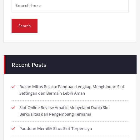
Recent Posts
Bukan Mitos Belaka: Panduan Lengkap Menghindari Slot
Settingan dan Bermain Lebih Aman
Slot Online Review Amatic: Menyelami Dunia Slot
Berkualitas dari Pengembang Ternama
Panduan Memilih Situs Slot Terpercaya