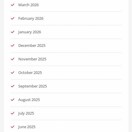
March 2026
February 2026
January 2026
December 2025
November 2025
October 2025
September 2025
August 2025
July 2025
June 2025