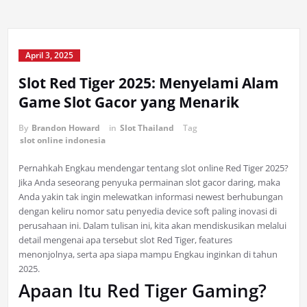
April 3, 2025
Slot Red Tiger 2025: Menyelami Alam
Game Slot Gacor yang Menarik
By
Brandon Howard
in
Slot Thailand
Tag
slot online indonesia
Pernahkah Engkau mendengar tentang slot online Red Tiger 2025?
Jika Anda seseorang penyuka permainan slot gacor daring, maka
Anda yakin tak ingin melewatkan informasi newest berhubungan
dengan keliru nomor satu penyedia device soft paling inovasi di
perusahaan ini. Dalam tulisan ini, kita akan mendiskusikan melalui
detail mengenai apa tersebut slot Red Tiger, features
menonjolnya, serta apa siapa mampu Engkau inginkan di tahun
2025.
Apaan Itu Red Tiger Gaming?