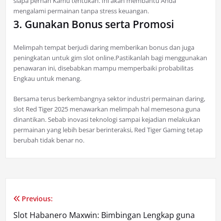
siapa pernah Kamu tentukan. Ini akan membantu Anda
mengalami permainan tanpa stress keuangan.
3. Gunakan Bonus serta Promosi
Melimpah tempat berjudi daring memberikan bonus dan juga
peningkatan untuk gim slot online.Pastikanlah bagi menggunakan
penawaran ini, disebabkan mampu memperbaiki probabilitas
Engkau untuk menang.
Bersama terus berkembangnya sektor industri permainan daring,
slot Red Tiger 2025 menawarkan melimpah hal memesona guna
dinantikan. Sebab inovasi teknologi sampai kejadian melakukan
permainan yang lebih besar berinteraksi, Red Tiger Gaming tetap
berubah tidak benar no.
Previous:
Post
Slot Habanero Maxwin: Bimbingan Lengkap guna