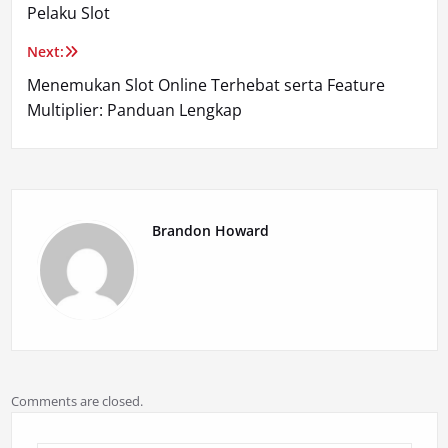
navigation
Pelaku Slot
Next:
Menemukan Slot Online Terhebat serta Feature
Multiplier: Panduan Lengkap
Brandon Howard
Comments are closed.