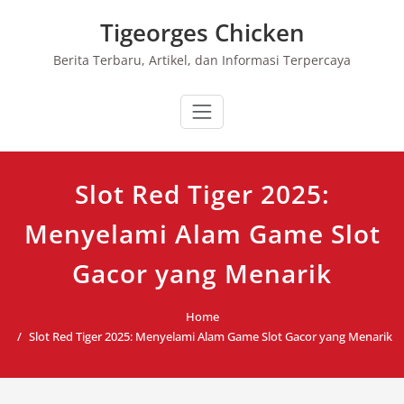
Skip
Tigeorges Chicken
to
content
Berita Terbaru, Artikel, dan Informasi Terpercaya
Slot Red Tiger 2025:
Menyelami Alam Game Slot
Gacor yang Menarik
Home
Slot Red Tiger 2025: Menyelami Alam Game Slot Gacor yang Menarik