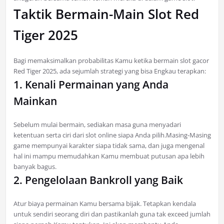
Taktik Bermain-Main Slot Red
Tiger 2025
Bagi memaksimalkan probabilitas Kamu ketika bermain slot gacor
Red Tiger 2025, ada sejumlah strategi yang bisa Engkau terapkan:
1. Kenali Permainan yang Anda
Mainkan
Sebelum mulai bermain, sediakan masa guna menyadari
ketentuan serta ciri dari slot online siapa Anda pilih.Masing-Masing
game mempunyai karakter siapa tidak sama, dan juga mengenal
hal ini mampu memudahkan Kamu membuat putusan apa lebih
banyak bagus.
2. Pengelolaan Bankroll yang Baik
Atur biaya permainan Kamu bersama bijak. Tetapkan kendala
untuk sendiri seorang diri dan pastikanlah guna tak exceed jumlah