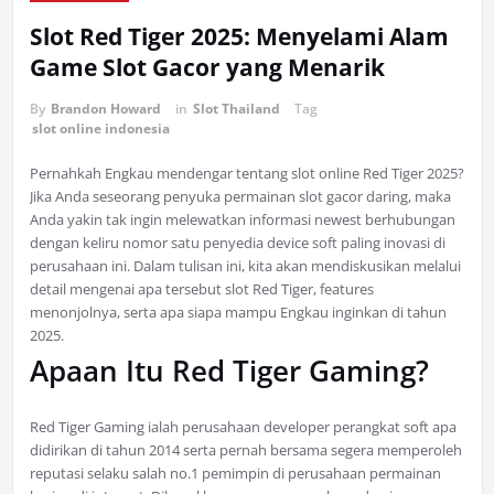
Slot Red Tiger 2025: Menyelami Alam
Game Slot Gacor yang Menarik
By
Brandon Howard
in
Slot Thailand
Tag
slot online indonesia
Pernahkah Engkau mendengar tentang slot online Red Tiger 2025?
Jika Anda seseorang penyuka permainan slot gacor daring, maka
Anda yakin tak ingin melewatkan informasi newest berhubungan
dengan keliru nomor satu penyedia device soft paling inovasi di
perusahaan ini. Dalam tulisan ini, kita akan mendiskusikan melalui
detail mengenai apa tersebut slot Red Tiger, features
menonjolnya, serta apa siapa mampu Engkau inginkan di tahun
2025.
Apaan Itu Red Tiger Gaming?
Red Tiger Gaming ialah perusahaan developer perangkat soft apa
didirikan di tahun 2014 serta pernah bersama segera memperoleh
reputasi selaku salah no.1 pemimpin di perusahaan permainan