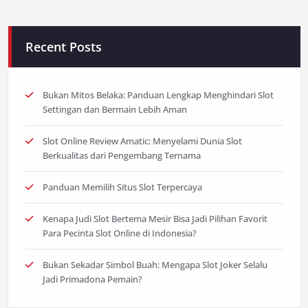
Recent Posts
Bukan Mitos Belaka: Panduan Lengkap Menghindari Slot
Settingan dan Bermain Lebih Aman
Slot Online Review Amatic: Menyelami Dunia Slot
Berkualitas dari Pengembang Ternama
Panduan Memilih Situs Slot Terpercaya
Kenapa Judi Slot Bertema Mesir Bisa Jadi Pilihan Favorit
Para Pecinta Slot Online di Indonesia?
Bukan Sekadar Simbol Buah: Mengapa Slot Joker Selalu
Jadi Primadona Pemain?