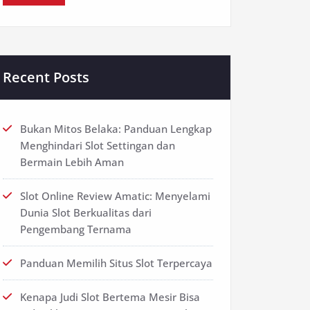
Recent Posts
Bukan Mitos Belaka: Panduan Lengkap
Menghindari Slot Settingan dan
Bermain Lebih Aman
Slot Online Review Amatic: Menyelami
Dunia Slot Berkualitas dari
Pengembang Ternama
Panduan Memilih Situs Slot Terpercaya
Kenapa Judi Slot Bertema Mesir Bisa