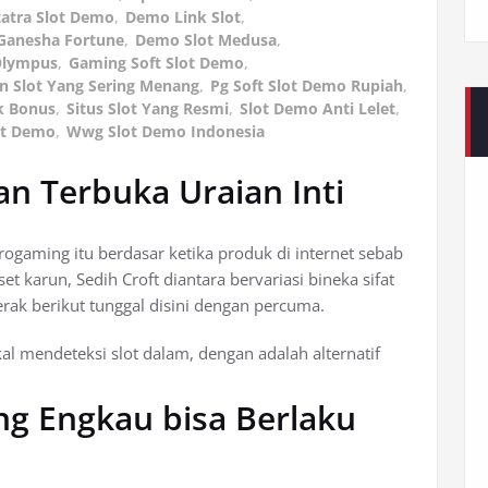
catra Slot Demo
,
Demo Link Slot
,
Ganesha Fortune
,
Demo Slot Medusa
,
Olympus
,
Gaming Soft Slot Demo
,
n Slot Yang Sering Menang
,
Pg Soft Slot Demo Rupiah
,
k Bonus
,
Situs Slot Yang Resmi
,
Slot Demo Anti Lelet
,
ot Demo
,
Wwg Slot Demo Indonesia
n Terbuka Uraian Inti
ogaming itu berdasar ketika produk di internet sebab
et karun, Sedih Croft diantara bervariasi bineka sifat
ak berikut tunggal disini dengan percuma.
 mendeteksi slot dalam, dengan adalah alternatif
ung Engkau bisa Berlaku