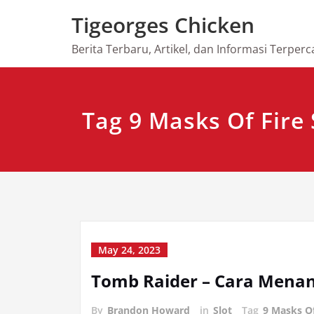
Skip
Tigeorges Chicken
to
content
Berita Terbaru, Artikel, dan Informasi Terperc
Tag 9 Masks Of Fire
May 24, 2023
Tomb Raider – Cara Mena
By
Brandon Howard
in
Slot
Tag
9 Masks Of