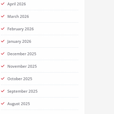
April 2026
March 2026
February 2026
January 2026
December 2025
November 2025
October 2025
September 2025
August 2025