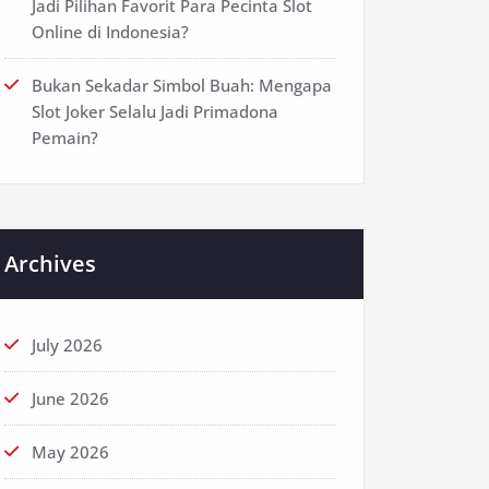
Jadi Pilihan Favorit Para Pecinta Slot
Online di Indonesia?
Bukan Sekadar Simbol Buah: Mengapa
Slot Joker Selalu Jadi Primadona
Pemain?
Archives
July 2026
June 2026
May 2026