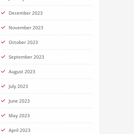
December 2023
November 2023
October 2023
September 2023
August 2023
July 2023
June 2023
May 2023
April 2023