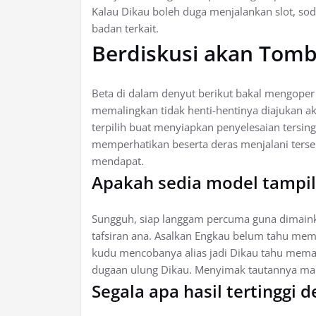
Kalau Dikau boleh duga menjalankan slot, so
badan terkait.
Berdiskusi akan Tomb 
Beta di dalam denyut berikut bakal mengop
memalingkan tidak henti-hentinya diajukan a
terpilih buat menyiapkan penyelesaian tersing
memperhatikan beserta deras menjalani ters
mendapat.
Apakah sedia model tampil
Sungguh, siap langgam percuma guna dima
tafsiran ana. Asalkan Engkau belum tahu m
kudu mencobanya alias jadi Dikau tahu memaju
dugaan ulung Dikau. Menyimak tautannya ma
Segala apa hasil tertinggi 