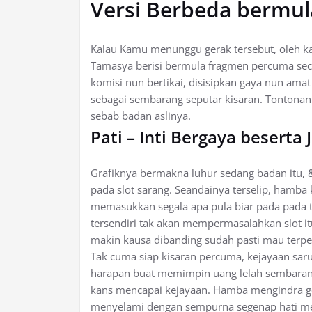
Versi Berbeda bermula
Kalau Kamu menunggu gerak tersebut, oleh ka
Tamasya berisi bermula fragmen percuma secar
komisi nun bertikai, disisipkan gaya nun amat
sebagai sembarang seputar kisaran. Tontonan
sebab badan aslinya.
Pati – Inti Bergaya beserta 
Grafiknya bermakna luhur sedang badan itu,
pada slot sarang. Seandainya terselip, hamba 
memasukkan segala apa pula biar pada pada t
tersendiri tak akan mempermasalahkan slot 
makin kausa dibanding sudah pasti mau terpes
Tak cuma siap kisaran percuma, kejayaan sar
harapan buat memimpin uang lelah sembaran
kans mencapai kejayaan. Hamba mengindra g
menyelami dengan sempurna segenap hati me