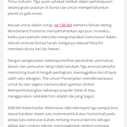
Timur industri. Tiga ayam sahabat terlibat dalam pertempuran
selama gratis putaran di Dunia Liar untuk mempertahankan
planet ini gaib invasi.
Kecuali untuk dalam tutup,
pg 138 slot
bertema fantasi dering
Wonderland Protector mempertahankan apa pun. Ini waktu,
ketika para pemain mencoba mengumpulkan harta karun dalam
sebuah animasi fantasi tanah, ketiganya seksual Penyihir
membela dunia dari liar hewan.
Dengan pengecualian beberapa terlihat perubahan, permainan
desain dan pemuatan tetap tidak berubah.Tiga animasi penyihir
memotong kuali di tengah pentagram, meninggalkan kisi di layar
salah satu sebagian. The umum Penampilan memiliki perasaan
untuk itu dan segera memunculkan gambar simbol.
Mempertimbangkan seberapa populer Zelda di Asia,
menggunakan relatable foto adalah ide yang bagus.
SEBUAH keberhasilan ditentukan oleh kelompok tiga sampai lima
sesuai karakter dalam satu kolom(vertikal atau horizontal) pada
setiap baru berputar.Sukses rentang muncul dari kisi sebagai
akibat dari Longsor teknisi, memungkinkan simbol tumpang