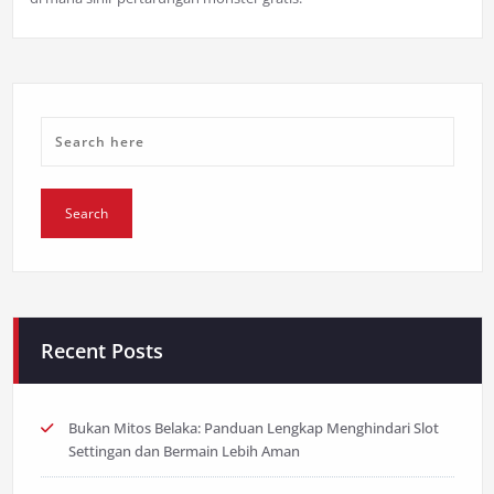
Recent Posts
Bukan Mitos Belaka: Panduan Lengkap Menghindari Slot
Settingan dan Bermain Lebih Aman