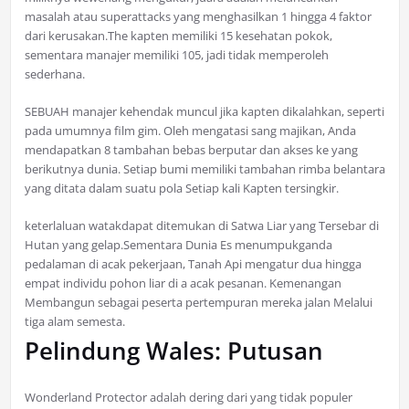
masalah atau superattacks yang menghasilkan 1 hingga 4 faktor
dari kerusakan.The kapten memiliki 15 kesehatan pokok,
sementara manajer memiliki 105, jadi tidak memperoleh
sederhana.
SEBUAH manajer kehendak muncul jika kapten dikalahkan, seperti
pada umumnya film gim. Oleh mengatasi sang majikan, Anda
mendapatkan 8 tambahan bebas berputar dan akses ke yang
berikutnya dunia. Setiap bumi memiliki tambahan rimba belantara
yang ditata dalam suatu pola Setiap kali Kapten tersingkir.
keterlaluan watakdapat ditemukan di Satwa Liar yang Tersebar di
Hutan yang gelap.Sementara Dunia Es menumpukganda
pedalaman di acak pekerjaan, Tanah Api mengatur dua hingga
empat individu pohon liar di a acak pesanan. Kemenangan
Membangun sebagai peserta pertempuran mereka jalan Melalui
tiga alam semesta.
Pelindung Wales: Putusan
Wonderland Protector adalah dering dari yang tidak populer