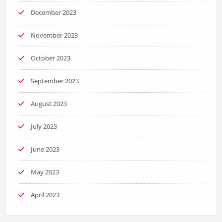
December 2023
November 2023
October 2023
September 2023
August 2023
July 2023
June 2023
May 2023
April 2023