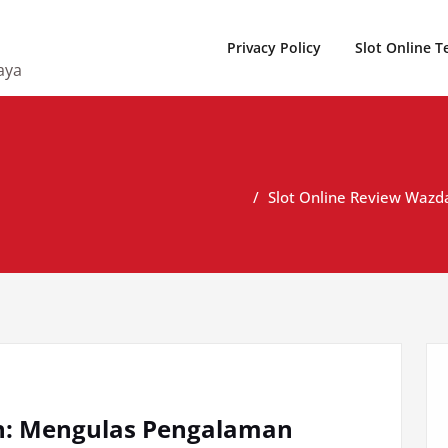
Privacy Policy
Slot Online T
aya
Slot Online Review Wazd
an: Mengulas Pengalaman