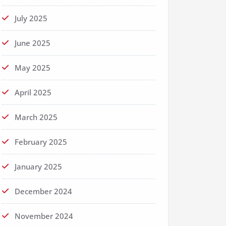
July 2025
June 2025
May 2025
April 2025
March 2025
February 2025
January 2025
December 2024
November 2024