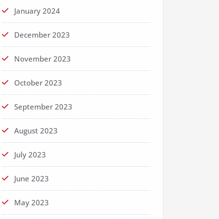
January 2024
December 2023
November 2023
October 2023
September 2023
August 2023
July 2023
June 2023
May 2023