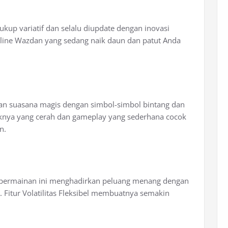
ukup variatif dan selalu diupdate dengan inovasi
online Wazdan yang sedang naik daun dan patut Anda
kan suasana magis dengan simbol-simbol bintang dan
knya yang cerah dan gameplay yang sederhana cocok
n.
 permainan ini menghadirkan peluang menang dengan
 Fitur Volatilitas Fleksibel membuatnya semakin