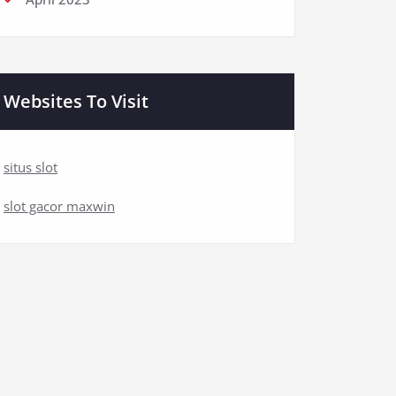
Websites To Visit
situs slot
slot gacor maxwin