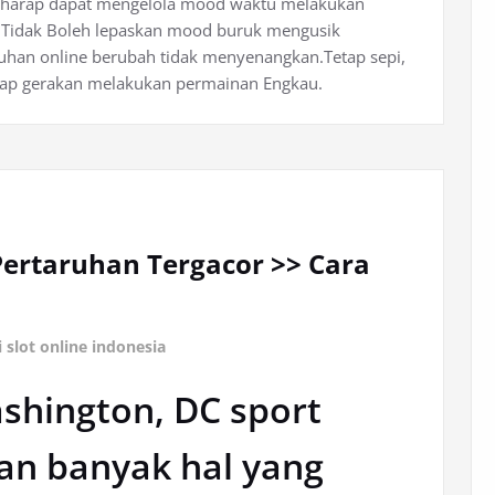
diharap dapat mengelola mood waktu melakukan
. Tidak Boleh lepaskan mood buruk mengusik
uhan online berubah tidak menyenangkan.Tetap sepi,
setiap gerakan melakukan permainan Engkau.
Pertaruhan Tergacor >> Cara
i slot online indonesia
hington, DC sport
an banyak hal yang