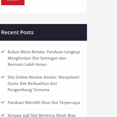
Recent Posts
Bukan Mitos Belaka: Panduan Lengkap
Menghindari Slot Settingan dan
Bermain Lebih Aman
Slot Online Review Amatic: Menyelami
Dunia Slot Berkualitas dari
Pengembang Ternama
Panduan Memilih Situs Slot Terpercaya
Kenapa Judi Slot Bertema Mesir Bisa