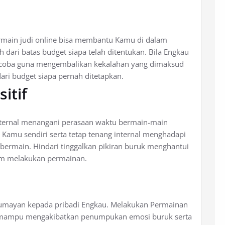
main judi online bisa membantu Kamu di dalam
 dari batas budget siapa telah ditentukan. Bila Engkau
encoba guna mengembalikan kekalahan yang dimaksud
ari budget siapa pernah ditetapkan.
itif
nternal menangani perasaan waktu bermain-main
i Kamu sendiri serta tetap tenang internal menghadapi
bermain. Hindari tinggalkan pikiran buruk menghantui
am melakukan permainan.
 lumayan kepada pribadi Engkau. Melakukan Permainan
i mampu mengakibatkan penumpukan emosi buruk serta