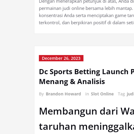
Dengan menerapkan petunjuk di atas, Anda 
permainan judi online bersama lebih mantap
konsentrasi Anda serta menciptakan game tar
terkontrol, dan berpikiran positif di dalam 
December 26, 2023
Dc Sports Betting Launch 
Menang & Analisis
By
Brandon Howard
in
Slot Online
Tag
jud
Membangun dari Was
taruhan meninggalk