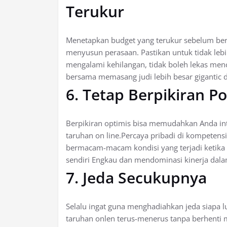
Terukur
Menetapkan budget yang terukur sebelum ber
menyusun perasaan. Pastikan untuk tidak lebih
mengalami kehilangan, tidak boleh lekas m
bersama memasang judi lebih besar gigantic d
6. Tetap Berpikiran Pos
Berpikiran optimis bisa memudahkan Anda i
taruhan on line.Percaya pribadi di kompetens
bermacam-macam kondisi yang terjadi ketika 
sendiri Engkau dan mendominasi kinerja dal
7. Jeda Secukupnya
Selalu ingat guna menghadiahkan jeda siapa
taruhan onlen terus-menerus tanpa berhent