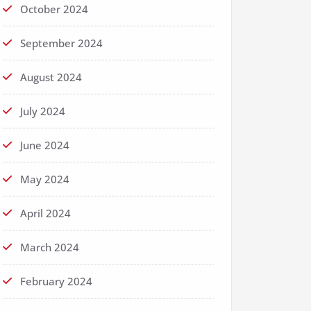
October 2024
September 2024
August 2024
July 2024
June 2024
May 2024
April 2024
March 2024
February 2024