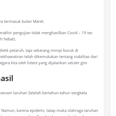
ya termasuk bulan Maret.
rakhir pengujian tidak menghasilkan Covid – 19 tes
ah hebat).
letik petaruh, tapi sekarang mimpi buruk di
kekhawatiran telah dikemukakan tentang viabilitas dari
gara kita oleh lotere yang dijalankan seluler gim
asil
a senam taruhan Setelah bertahun-tahun sengketa
 Namun, karena epidemi, tatap muka olahraga taruhan