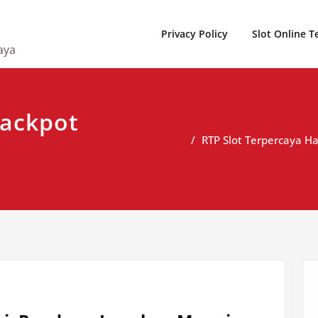
Privacy Policy
Slot Online T
aya
 jackpot
RTP Slot Terpercaya Ha