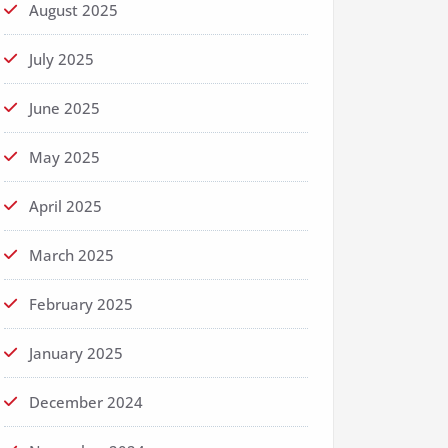
August 2025
July 2025
June 2025
May 2025
April 2025
March 2025
February 2025
January 2025
December 2024