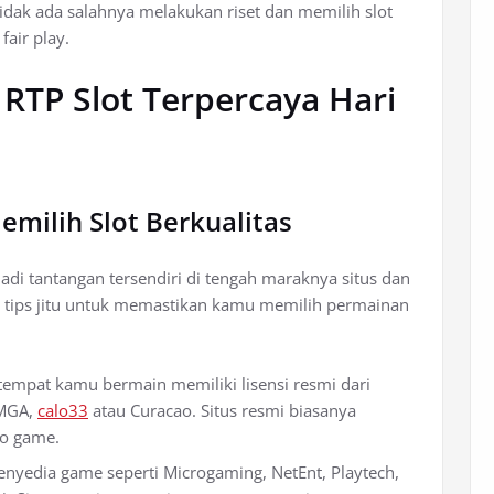
tidak ada salahnya melakukan riset dan memilih slot
fair play.
 RTP Slot Terpercaya Hari
milih Slot Berkualitas
jadi tantangan tersendiri di tengah maraknya situs dan
a tips jitu untuk memastikan kamu memilih permainan
s tempat kamu bermain memiliki lisensi resmi dari
 MGA,
calo33
atau Curacao. Situs resmi biasanya
fo game.
penyedia game seperti Microgaming, NetEnt, Playtech,