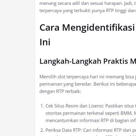
menang secara adil dan sesuai harapan. Jadi, 
terpercaya yang terbukti punya RTP tinggi dan 
Cara Mengidentifikasi
Ini
Langkah-Langkah Praktis Me
Memilih slot terpercaya hari ini memang bisa 
permainan yang beredar. Berikut ini beberap
dengan RTP terbaik:
Cek Situs Resmi dan Lisensi: Pastikan situ
otoritas permainan terkenal seperti BMM,
mencantumkan informasi RTP di bagian in
Periksa Data RTP: Cari informasi RTP dari 