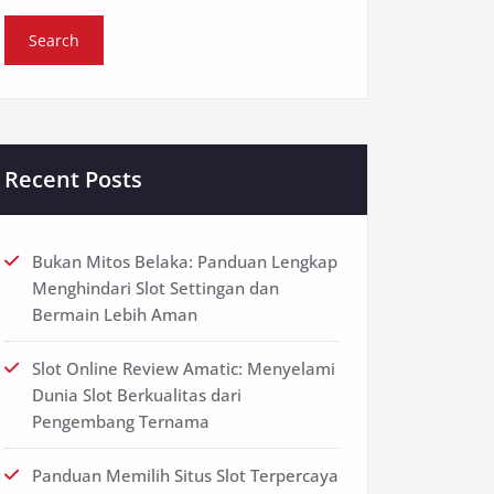
Recent Posts
Bukan Mitos Belaka: Panduan Lengkap
Menghindari Slot Settingan dan
Bermain Lebih Aman
Slot Online Review Amatic: Menyelami
Dunia Slot Berkualitas dari
Pengembang Ternama
Panduan Memilih Situs Slot Terpercaya