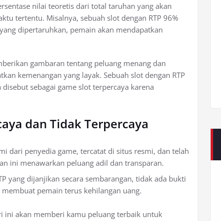
rsentase nilai teoretis dari total taruhan yang akan
tu tertentu. Misalnya, sebuah slot dengan RTP 96%
00 yang dipertaruhkan, pemain akan mendapatkan
memberikan gambaran tentang peluang menang dan
tkan kemenangan yang layak. Sebuah slot dengan RTP
 disebut sebagai game slot terpercaya karena
caya dan Tidak Terpercaya
i dari penyedia game, tercatat di situs resmi, dan telah
an ini menawarkan peluang adil dan transparan.
TP yang dijanjikan secara sembarangan, tidak ada bukti
uk membuat pemain terus kehilangan uang.
ari ini akan memberi kamu peluang terbaik untuk