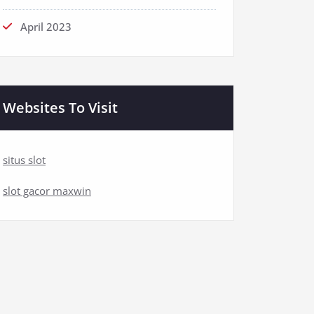
April 2023
Websites To Visit
situs slot
slot gacor maxwin