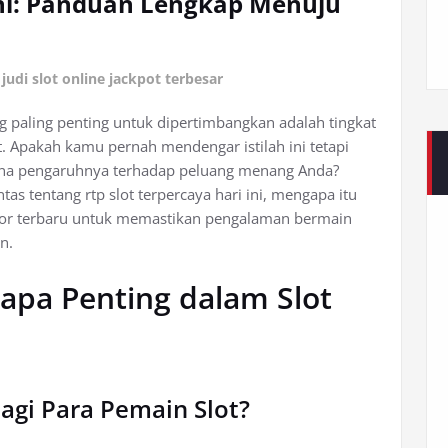
Ini: Panduan Lengkap Menuju
judi slot online jackpot terbesar
ng paling penting untuk dipertimbangkan adalah tingkat
t. Apakah kamu pernah mendengar istilah ini tetapi
ana pengaruhnya terhadap peluang menang Anda?
tas tentang rtp slot terpercaya hari ini, mengapa itu
acor terbaru untuk memastikan pengalaman bermain
n.
apa Penting dalam Slot
agi Para Pemain Slot?