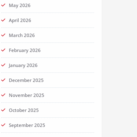
May 2026
April 2026
March 2026
February 2026
January 2026
December 2025
November 2025
October 2025
September 2025