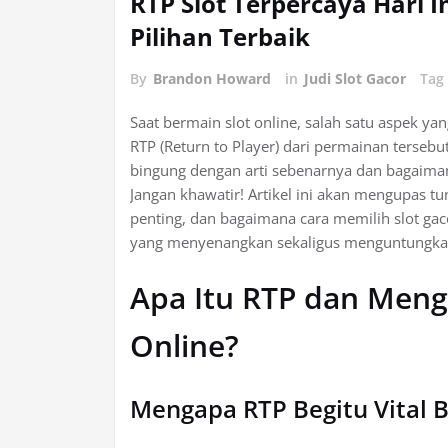
RTP Slot Terpercaya Hari 
Pilihan Terbaik
By
Brandon Howard
in
Judi Slot Gacor
Tag
Saat bermain slot online, salah satu aspek ya
RTP (Return to Player) dari permainan tersebu
bingung dengan arti sebenarnya dan bagaim
Jangan khawatir! Artikel ini akan mengupas tun
penting, dan bagaimana cara memilih slot g
yang menyenangkan sekaligus menguntungka
Apa Itu RTP dan Meng
Online?
Mengapa RTP Begitu Vital B