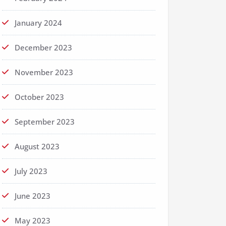
January 2024
December 2023
November 2023
October 2023
September 2023
August 2023
July 2023
June 2023
May 2023