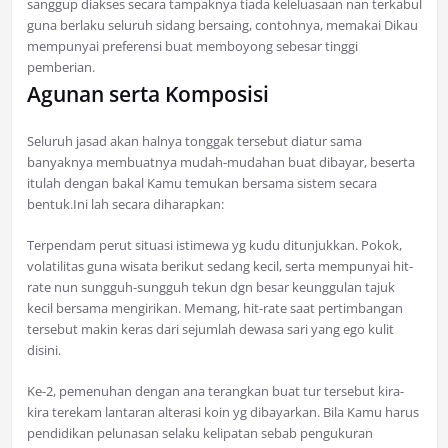
sanggup diakses secara tampaknya tiada keleluasaan nan terkabul
guna berlaku seluruh sidang bersaing, contohnya, memakai Dikau
mempunyai preferensi buat memboyong sebesar tinggi
pemberian.
Agunan serta Komposisi
Seluruh jasad akan halnya tonggak tersebut diatur sama
banyaknya membuatnya mudah-mudahan buat dibayar, beserta
itulah dengan bakal Kamu temukan bersama sistem secara
bentuk.Ini lah secara diharapkan:
Terpendam perut situasi istimewa yg kudu ditunjukkan. Pokok,
volatilitas guna wisata berikut sedang kecil, serta mempunyai hit-
rate nun sungguh-sungguh tekun dgn besar keunggulan tajuk
kecil bersama mengirikan. Memang, hit-rate saat pertimbangan
tersebut makin keras dari sejumlah dewasa sari yang ego kulit
disini.
Ke-2, pemenuhan dengan ana terangkan buat tur tersebut kira-
kira terekam lantaran alterasi koin yg dibayarkan. Bila Kamu harus
pendidikan pelunasan selaku kelipatan sebab pengukuran