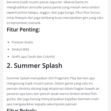
bersama topik musim panas siapa ter- dikenal.Game ini
menghadirkan atmosfer pesta pantai yang meriah serta simbol
seperti pohon kelapa, anggur, dan juga bunga. Fitur-fitur bonus
mirip freespin dan juga lambang buas menciptakan gim yang satu
ini bertambah menarik.
Fitur Penting:
Putaran Gratis
Simbol Wild
Grafis apa Cerah dan Colorful
2. Summer Splash
Summer Splash merupakan slot Pragmatic Play lain-lain apa
mengusung topik musim panas. Dalam game yang satu ini,
pemain diminta datang bagi eksplorasi dalam bagian bawah air
perairan apa baru dan penuh sesak warna.Simbol-simbol fish,
gurita, dan juga karang menyampaikan kejadian bermain-main
apa mengasyikkan kepada sekumpulan pemain.
Fitur Pokok: