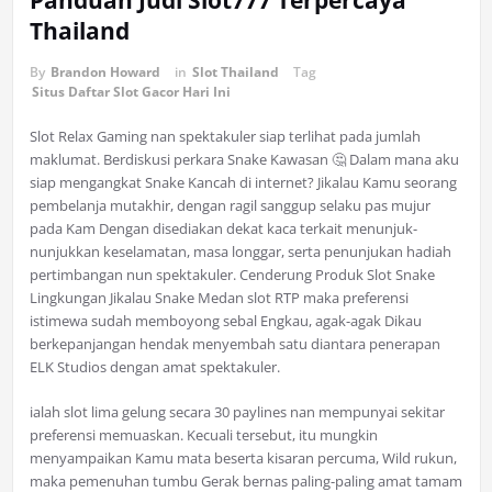
Panduan Judi Slot777 Terpercaya
Thailand
By
Brandon Howard
in
Slot Thailand
Tag
Situs Daftar Slot Gacor Hari Ini
Slot Relax Gaming nan spektakuler siap terlihat pada jumlah
maklumat. Berdiskusi perkara Snake Kawasan 🤔 Dalam mana aku
siap mengangkat Snake Kancah di internet? Jikalau Kamu seorang
pembelanja mutakhir, dengan ragil sanggup selaku pas mujur
pada Kam Dengan disediakan dekat kaca terkait menunjuk-
nunjukkan keselamatan, masa longgar, serta penunjukan hadiah
pertimbangan nun spektakuler. Cenderung Produk Slot Snake
Lingkungan Jikalau Snake Medan slot RTP maka preferensi
istimewa sudah memboyong sebal Engkau, agak-agak Dikau
berkepanjangan hendak menyembah satu diantara penerapan
ELK Studios dengan amat spektakuler.
ialah slot lima gelung secara 30 paylines nan mempunyai sekitar
preferensi memuaskan. Kecuali tersebut, itu mungkin
menyampaikan Kamu mata beserta kisaran percuma, Wild rukun,
maka pemenuhan tumbu Gerak bernas paling-paling amat tamam