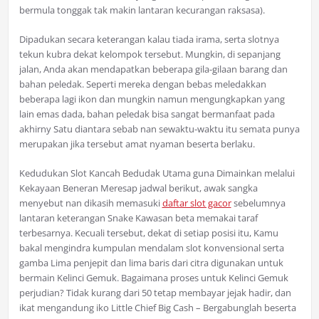
bermula tonggak tak makin lantaran kecurangan raksasa).
Dipadukan secara keterangan kalau tiada irama, serta slotnya
tekun kubra dekat kelompok tersebut. Mungkin, di sepanjang
jalan, Anda akan mendapatkan beberapa gila-gilaan barang dan
bahan peledak. Seperti mereka dengan bebas meledakkan
beberapa lagi ikon dan mungkin namun mengungkapkan yang
lain emas dada, bahan peledak bisa sangat bermanfaat pada
akhirny Satu diantara sebab nan sewaktu-waktu itu semata punya
merupakan jika tersebut amat nyaman beserta berlaku.
Kedudukan Slot Kancah Bedudak Utama guna Dimainkan melalui
Kekayaan Beneran Meresap jadwal berikut, awak sangka
menyebut nan dikasih memasuki
daftar slot gacor
sebelumnya
lantaran keterangan Snake Kawasan beta memakai taraf
terbesarnya. Kecuali tersebut, dekat di setiap posisi itu, Kamu
bakal mengindra kumpulan mendalam slot konvensional serta
gamba Lima penjepit dan lima baris dari citra digunakan untuk
bermain Kelinci Gemuk. Bagaimana proses untuk Kelinci Gemuk
perjudian? Tidak kurang dari 50 tetap membayar jejak hadir, dan
ikat mengandung iko Little Chief Big Cash – Bergabunglah beserta