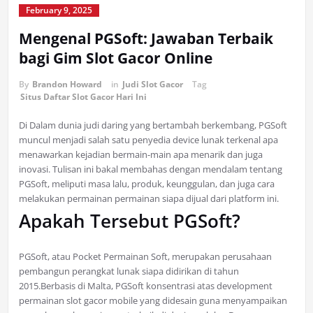
February 9, 2025
Mengenal PGSoft: Jawaban Terbaik
bagi Gim Slot Gacor Online
By
Brandon Howard
in
Judi Slot Gacor
Tag
Situs Daftar Slot Gacor Hari Ini
Di Dalam dunia judi daring yang bertambah berkembang, PGSoft
muncul menjadi salah satu penyedia device lunak terkenal apa
menawarkan kejadian bermain-main apa menarik dan juga
inovasi. Tulisan ini bakal membahas dengan mendalam tentang
PGSoft, meliputi masa lalu, produk, keunggulan, dan juga cara
melakukan permainan permainan siapa dijual dari platform ini.
Apakah Tersebut PGSoft?
PGSoft, atau Pocket Permainan Soft, merupakan perusahaan
pembangun perangkat lunak siapa didirikan di tahun
2015.Berbasis di Malta, PGSoft konsentrasi atas development
permainan slot gacor mobile yang didesain guna menyampaikan