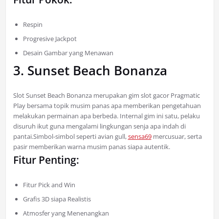
Respin
Progresive Jackpot
Desain Gambar yang Menawan
3. Sunset Beach Bonanza
Slot Sunset Beach Bonanza merupakan gim slot gacor Pragmatic
Play bersama topik musim panas apa memberikan pengetahuan
melakukan permainan apa berbeda. Internal gim ini satu, pelaku
disuruh ikut guna mengalami lingkungan senja apa indah di
pantai.Simbol-simbol seperti avian gull,
sensa69
mercusuar, serta
pasir memberikan warna musim panas siapa autentik.
Fitur Penting:
Fitur Pick and Win
Grafis 3D siapa Realistis
Atmosfer yang Menenangkan