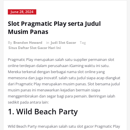
June 28, 2024
Slot Pragmatic Play serta Judul
Musim Panas
By
Brandon Howard
in
Judi Slot Gacor
Tag
Situs Daftar Slot Gacor Hari Ini
Pragmatic Play merupakan salah satu supplier permainan slot
online terdepan dalam perusahaan iGaming waktu ini satu.
Mereka terkenal dengan berbagai nama slot online yang
memesona dan juga inovatif. salah satu judul siapa acap diangkat
dari Pragmatic Play merupakan musim panas. Slot bersama judul
musim panas ini menawarkan kejadian bermain siapa
menggembirakan dan segar bagi para pemain. Beriringan ialah
sedikit pada antara lain:
1. Wild Beach Party
Wild Beach Party merupakan salah satu slot gacor Pragmatic Play