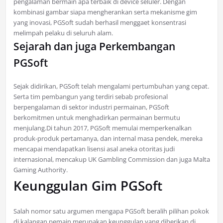
pengalaman bermain apa terbaik di device seluler. Dengan
kombinasi gambar siapa mengherankan serta mekanisme gim
yang inovasi, PGSoft sudah berhasil menggaet konsentrasi
melimpah pelaku di seluruh alam.
Sejarah dan juga Perkembangan
PGSoft
Sejak didirikan, PGSoft telah mengalami pertumbuhan yang cepat.
Serta tim pembangun yang terdiri sebab profesional
berpengalaman di sektor industri permainan, PGSoft
berkomitmen untuk menghadirkan permainan bermutu
menjulang.Di tahun 2017, PGSoft memulai memperkenalkan
produk-produk pertamanya, dan internal masa pendek, mereka
mencapai mendapatkan lisensi asal aneka otoritas judi
internasional, mencakup UK Gambling Commission dan juga Malta
Gaming Authority.
Keunggulan Gim PGSoft
Salah nomor satu argumen mengapa PGSoft beralih pilihan pokok
di kalangan pemain merupakan keunggulan yang diberikan di