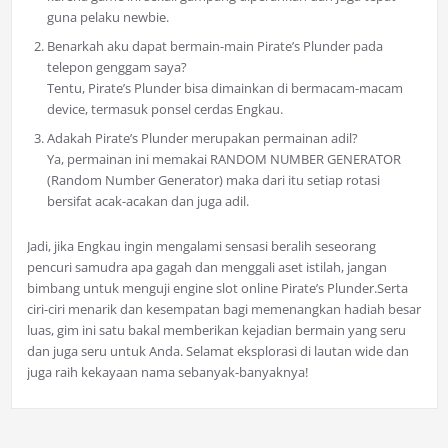
guna pelaku newbie.
Benarkah aku dapat bermain-main Pirate’s Plunder pada
telepon genggam saya?
Tentu, Pirate’s Plunder bisa dimainkan di bermacam-macam
device, termasuk ponsel cerdas Engkau.
Adakah Pirate’s Plunder merupakan permainan adil?
Ya, permainan ini memakai RANDOM NUMBER GENERATOR
(Random Number Generator) maka dari itu setiap rotasi
bersifat acak-acakan dan juga adil.
Jadi, jika Engkau ingin mengalami sensasi beralih seseorang
pencuri samudra apa gagah dan menggali aset istilah, jangan
bimbang untuk menguji engine slot online Pirate’s Plunder.Serta
ciri-ciri menarik dan kesempatan bagi memenangkan hadiah besar
luas, gim ini satu bakal memberikan kejadian bermain yang seru
dan juga seru untuk Anda. Selamat eksplorasi di lautan wide dan
juga raih kekayaan nama sebanyak-banyaknya!