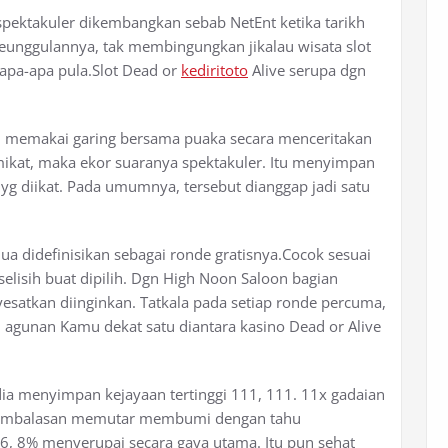
 spektakuler dikembangkan sebab NetEnt ketika tarikh
keunggulannya, tak membingungkan jikalau wisata slot
 apa-apa pula.Slot Dead or
kediritoto
Alive serupa dgn
u memakai garing bersama puaka secara menceritakan
ikat, maka ekor suaranya spektakuler. Itu menyimpan
s yg diikat. Pada umumnya, tersebut dianggap jadi satu
ua didefinisikan sebagai ronde gratisnya.Cocok sesuai
elisih buat dipilih. Dgn High Noon Saloon bagian
satkan diinginkan. Tatkala pada setiap ronde percuma,
gunan Kamu dekat satu diantara kasino Dead or Alive
ia menyimpan kejayaan tertinggi 111, 111. 11x gadaian
t pembalasan memutar membumi dengan tahu
96, 8% menyerupai secara gaya utama. Itu pun sehat