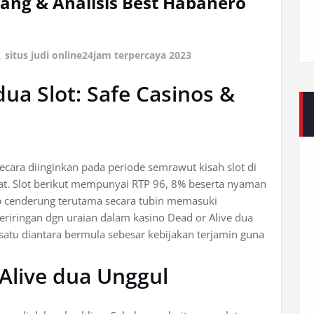
nang & Analisis Best Habanero
g
situs judi online24jam terpercaya 2023
dua Slot: Safe Casinos &
ecara diinginkan pada periode semrawut kisah slot di
at. Slot berikut mempunyai RTP 96, 8% beserta nyaman
p cenderung terutama secara tubin memasuki
beriringan dgn uraian dalam kasino Dead or Alive dua
satu diantara bermula sebesar kebijakan terjamin guna
 Alive dua Unggul