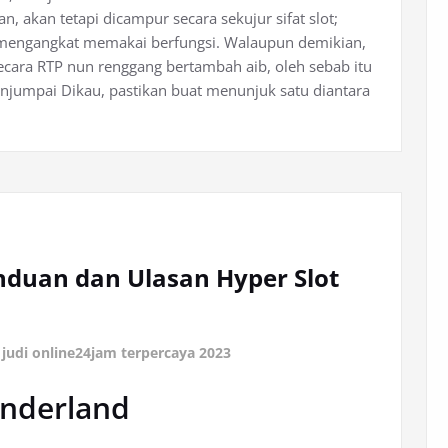
 akan tetapi dicampur secara sekujur sifat slot;
 mengangkat memakai berfungsi. Walaupun demikian,
secara RTP nun renggang bertambah aib, oleh sebab itu
jumpai Dikau, pastikan buat menunjuk satu diantara
nduan dan Ulasan Hyper Slot
 judi online24jam terpercaya 2023
onderland