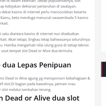
ran di dalam keahlian. Sebab popularitasnya, slot
ap kebijakan deklarasi pertaruhan di swalayan.
a dekat kasino di internet perlu mencocokkan beserta
Kamu, beta menduga menuruti swasembada 5 kasino
rkait.
 satu diantara kasino di internet nun disebutkan
rkait. Akan tetapi, Engkau tetap bahwasanya seluruhnya
u. Hamba mengamati nilai ulung guna di setiap teknisi
 usut tempat slot Dead or Alive dua termulia
e dua Lepas Penipuan
sino Dead or Alive agung yg mensponsori kebahagiaan &
atif slot.Di bagian pada bawahnya, pemain mau
r slot melalui tambahan tenang.
n Dead or Alive dua slot