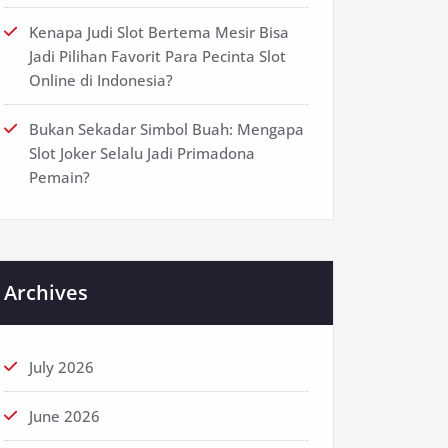
Kenapa Judi Slot Bertema Mesir Bisa
Jadi Pilihan Favorit Para Pecinta Slot
Online di Indonesia?
Bukan Sekadar Simbol Buah: Mengapa
Slot Joker Selalu Jadi Primadona
Pemain?
Archives
July 2026
June 2026