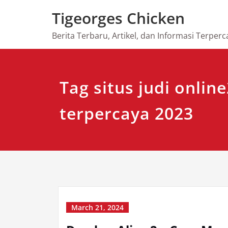
Skip
Tigeorges Chicken
to
content
Berita Terbaru, Artikel, dan Informasi Terperc
Tag situs judi onlin
terpercaya 2023
March 21, 2024