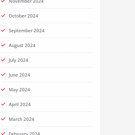
November 2024
October 2024
September 2024
August 2024
July 2024
June 2024
May 2024
April 2024
March 2024
February 2024