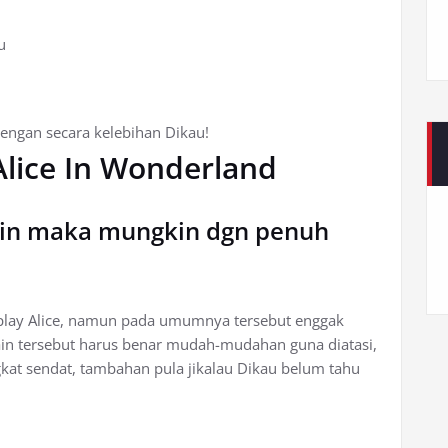
u
engan secara kelebihan Dikau!
Alice In Wonderland
kin maka mungkin dgn penuh
lay Alice, namun pada umumnya tersebut enggak
ain tersebut harus benar mudah-mudahan guna diatasi,
gkat sendat, tambahan pula jikalau Dikau belum tahu