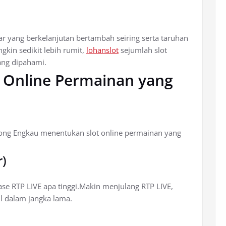
r yang berkelanjutan bertambah seiring serta taruhan
gkin sedikit lebih rumit,
lohanslot
sejumlah slot
pang dipahami.
t Online Permainan yang
long Engkau menentukan slot online permainan yang
r)
se RTP LIVE apa tinggi.Makin menjulang RTP LIVE,
l dalam jangka lama.