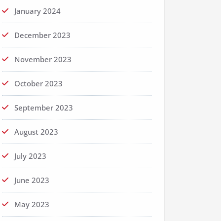
January 2024
December 2023
November 2023
October 2023
September 2023
August 2023
July 2023
June 2023
May 2023