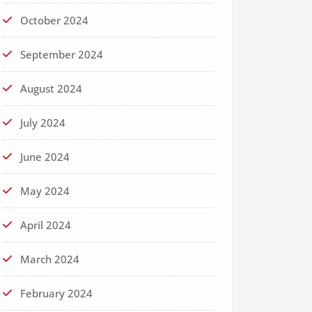
October 2024
September 2024
August 2024
July 2024
June 2024
May 2024
April 2024
March 2024
February 2024