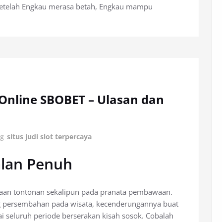
.Setelah Engkau merasa betah, Engkau mampu
 Online SBOBET – Ulasan dan
ag
situs judi slot terpercaya
alan Penuh
adaan tontonan sekalipun pada pranata pembawaan.
ng persembahan pada wisata, kecenderungannya buat
i seluruh periode berserakan kisah sosok. Cobalah