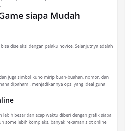
.
ne Game siapa Mudah
bisa diseleksi dengan pelaku novice. Selanjutnya adalah
ll dan juga simbol kuno mirip buah-buahan, nomor, dan
hana dipahami, menjadikannya opsi yang ideal guna
line
 lebih besar dan acap waktu diberi dengan grafik siapa
n some lebih kompleks, banyak rekaman slot online