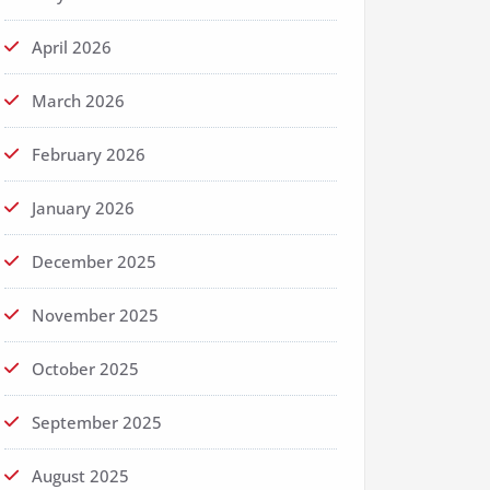
April 2026
March 2026
February 2026
January 2026
December 2025
November 2025
October 2025
September 2025
August 2025