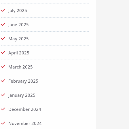
July 2025
June 2025
May 2025
April 2025
March 2025
February 2025
January 2025
December 2024
November 2024