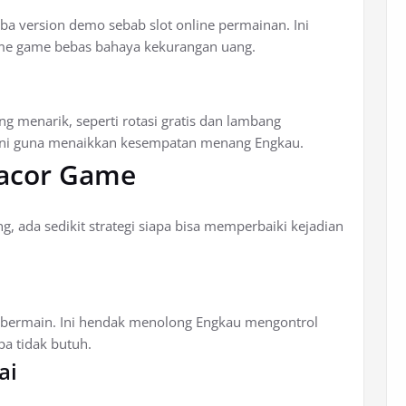
ba version demo sebab slot online permainan. Ini
e game bebas bahaya kekurangan uang.
 menarik, seperti rotasi gratis dan lambang
iri ini guna menaikkan kesempatan menang Engkau.
Gacor Game
g, ada sedikit strategi siapa bisa memperbaiki kejadian
 bermain. Ini hendak menolong Engkau mengontrol
a tidak butuh.
ai