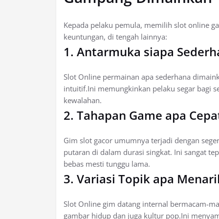
Kepada pelaku pemula, memilih slot online
keuntungan, di tengah lainnya:
1. Antarmuka siapa Sederh
Slot Online permainan apa sederhana dimai
intuitif.Ini memungkinkan pelaku segar bagi s
kewalahan.
2. Tahapan Game apa Cepa
Gim slot gacor umumnya terjadi dengan seger
putaran di dalam durasi singkat. Ini sangat 
bebas mesti tunggu lama.
3. Variasi Topik apa Menari
Slot Online gim datang internal bermacam-m
gambar hidup dan juga kultur pop.Ini menya