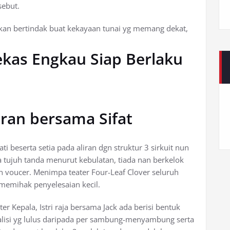
sebut.
kan bertindak buat kekayaan tunai yg memang dekat,
Bekas Engkau Siap Berlaku
uran bersama Sifat
i beserta setia pada aliran dgn struktur 3 sirkuit nun
dia tujuh tanda menurut kebulatan, tiada nan berkelok
 voucer. Menimpa teater Four-Leaf Clover seluruh
 memihak penyelesaian kecil.
er Kepala, Istri raja bersama Jack ada berisi bentuk
oalisi yg lulus daripada per sambung-menyambung serta