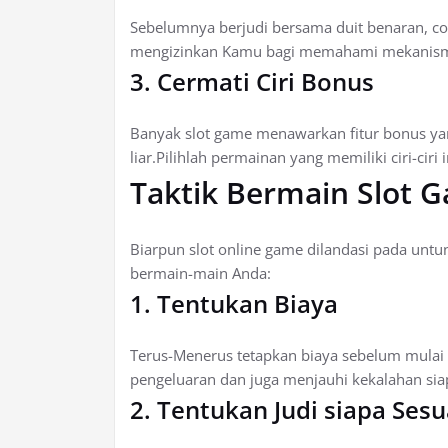
Sebelumnya berjudi bersama duit benaran, co
mengizinkan Kamu bagi memahami mekanism
3. Cermati Ciri Bonus
Banyak slot game menawarkan fitur bonus yang
liar.Pilihlah permainan yang memiliki ciri-c
Taktik Bermain Slot 
Biarpun slot online game dilandasi pada untun
bermain-main Anda:
1. Tentukan Biaya
Terus-Menerus tetapkan biaya sebelum mulai
pengeluaran dan juga menjauhi kekalahan siap
2. Tentukan Judi siapa Sesu