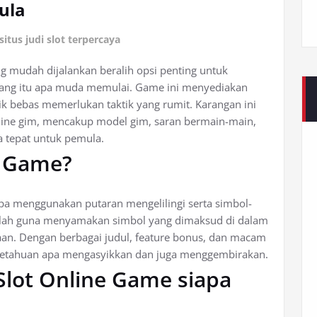
ula
situs judi slot terpercaya
ng mudah dijalankan beralih opsi penting untuk
rang itu apa muda memulai. Game ini menyediakan
ik bebas memerlukan taktik yang rumit. Karangan ini
nline gim, mencakup model gim, saran bermain-main,
a tepat untuk pemula.
r Game?
apa menggunakan putaran mengelilingi serta simbol-
adalah guna menyamakan simbol yang dimaksud di dalam
an. Dengan berbagai judul, feature bonus, dan macam
getahuan apa mengasyikkan dan juga menggembirakan.
lot Online Game siapa