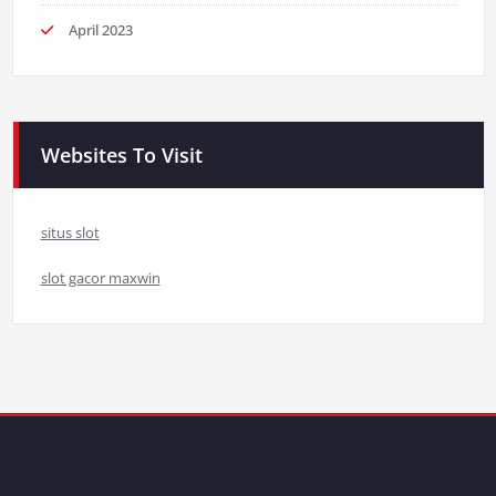
April 2023
Websites To Visit
situs slot
slot gacor maxwin