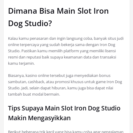
Dimana Bisa Main Slot Iron
Dog Studio?
Kalau kamu penasaran dan ingin langsung coba, banyak situs judi
online terpercaya yang sudah bekerja sama dengan Iron Dog
Studio. Pastikan kamu memilih platform yang memiliki lisensi
resmi dan reputasi baik supaya keamanan data dan transaksi
kamu terjamin.
Biasanya, kasino online tersebut juga menyediakan bonus
sambutan, cashback, atau promosi khusus untuk game Iron Dog
Studio. Jadi, selain dapat hiburan, kamu juga bisa dapat nilai
tambah buat modal bermain.
Tips Supaya Main Slot Iron Dog Studio
Makin Mengasyikkan
Berikut beberapa trik kecil yang bisa kamu coba agar pengalaman