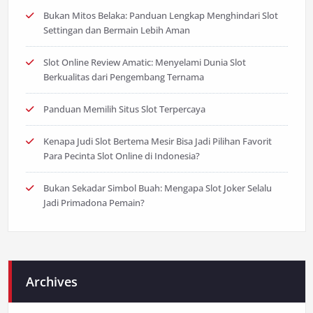
Bukan Mitos Belaka: Panduan Lengkap Menghindari Slot
Settingan dan Bermain Lebih Aman
Slot Online Review Amatic: Menyelami Dunia Slot
Berkualitas dari Pengembang Ternama
Panduan Memilih Situs Slot Terpercaya
Kenapa Judi Slot Bertema Mesir Bisa Jadi Pilihan Favorit
Para Pecinta Slot Online di Indonesia?
Bukan Sekadar Simbol Buah: Mengapa Slot Joker Selalu
Jadi Primadona Pemain?
Archives