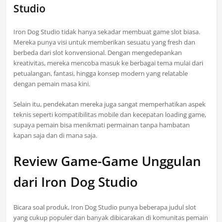
Studio
Iron Dog Studio tidak hanya sekadar membuat game slot biasa.
Mereka punya visi untuk memberikan sesuatu yang fresh dan
berbeda dari slot konvensional. Dengan mengedepankan
kreativitas, mereka mencoba masuk ke berbagai tema mulai dari
petualangan, fantasi, hingga konsep modern yang relatable
dengan pemain masa kini.
Selain itu, pendekatan mereka juga sangat memperhatikan aspek
teknis seperti kompatibilitas mobile dan kecepatan loading game,
supaya pemain bisa menikmati permainan tanpa hambatan
kapan saja dan di mana saja.
Review Game-Game Unggulan
dari Iron Dog Studio
Bicara soal produk, Iron Dog Studio punya beberapa judul slot
yang cukup populer dan banyak dibicarakan di komunitas pemain