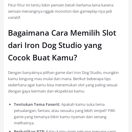
Fitur-fitur ini tentu bikin pemain betah berlama-lama karena
sensasi menangnya nggak monoton dan gameplay-nya jadi
variatif.
Bagaimana Cara Memilih Slot
dari Iron Dog Studio yang
Cocok Buat Kamu?
Dengan banyaknya pilihan game dari Iron Dog Studio, mungkin
kamu bingung mau mulai dari mana. Berikut beberapa tips
sederhana agar kamu bisa menemukan slot yang paling sesuai
dengan gaya bermain dan ekspektasi kamu:
Tentukan Tema Favorit:
Apakah kamu suka tema
petualangan, fantasi, atau sesuatu yang lebih simpel? Pilih
game yang temanya bikin kamu nyaman dan senang
melihatnya.
Perhatikan RTP:
Kalau kamu ingin peluang menang yang