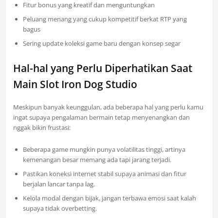
Fitur bonus yang kreatif dan menguntungkan
Peluang menang yang cukup kompetitif berkat RTP yang
bagus
Sering update koleksi game baru dengan konsep segar
Hal-hal yang Perlu Diperhatikan Saat
Main Slot Iron Dog Studio
Meskipun banyak keunggulan, ada beberapa hal yang perlu kamu
ingat supaya pengalaman bermain tetap menyenangkan dan
nggak bikin frustasi:
Beberapa game mungkin punya volatilitas tinggi, artinya
kemenangan besar memang ada tapi jarang terjadi.
Pastikan koneksi internet stabil supaya animasi dan fitur
berjalan lancar tanpa lag.
Kelola modal dengan bijak, jangan terbawa emosi saat kalah
supaya tidak overbetting.