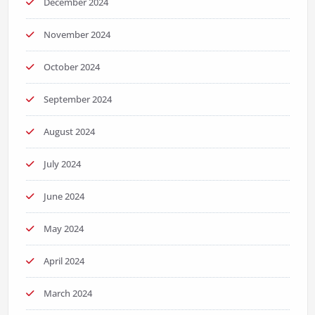
December 2024
November 2024
October 2024
September 2024
August 2024
July 2024
June 2024
May 2024
April 2024
March 2024