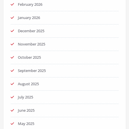
February 2026
January 2026
December 2025
November 2025
October 2025
September 2025
August 2025
July 2025
June 2025
May 2025