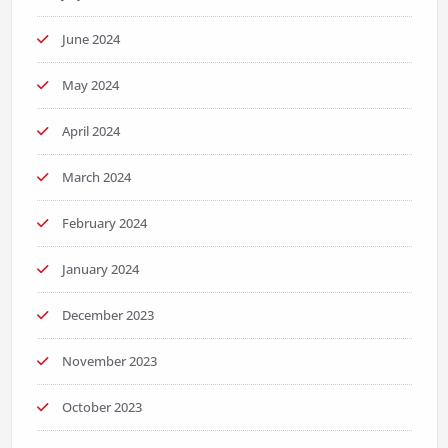
June 2024
May 2024
April 2024
March 2024
February 2024
January 2024
December 2023
November 2023
October 2023