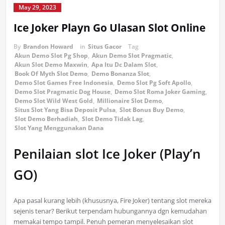
May 29, 2023
Ice Joker Playn Go Ulasan Slot Online
By
Brandon Howard
in
Situs Gacor
Tag
Akun Demo Slot Pg Shop
,
Akun Demo Slot Pragmatic
,
Akun Slot Demo Maxwin
,
Apa Itu Dc Dalam Slot
,
Book Of Myth Slot Demo
,
Demo Bonanza Slot
,
Demo Slot Games Free Indonesia
,
Demo Slot Pg Soft Apollo
,
Demo Slot Pragmatic Dog House
,
Demo Slot Roma Joker Gaming
,
Demo Slot Wild West Gold
,
Millionaire Slot Demo
,
Situs Slot Yang Bisa Deposit Pulsa
,
Slot Bonus Buy Demo
,
Slot Demo Berhadiah
,
Slot Demo Tidak Lag
,
Slot Yang Menggunakan Dana
Penilaian slot Ice Joker (Play’n
GO)
Apa pasal kurang lebih (khususnya, Fire Joker) tentang slot mereka
sejenis tenar? Berikut terpendam hubungannya dgn kemudahan
memakai tempo tampil. Penuh pemeran menyelesaikan slot