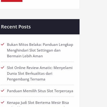
Recent Posts
Bukan Mitos Belaka: Panduan Lengkap
Menghindari Slot Settingan dan
Bermain Lebih Aman
Slot Online Review Amatic: Menyelami
Dunia Slot Berkualitas dari
Pengembang Ternama
Panduan Memilih Situs Slot Terpercaya
Kenapa Judi Slot Bertema Mesir Bisa