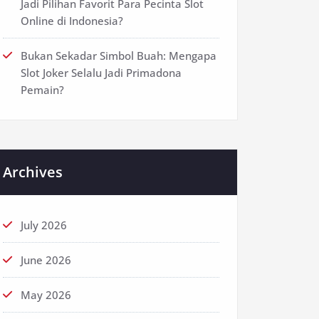
Jadi Pilihan Favorit Para Pecinta Slot
Online di Indonesia?
Bukan Sekadar Simbol Buah: Mengapa
Slot Joker Selalu Jadi Primadona
Pemain?
Archives
July 2026
June 2026
May 2026