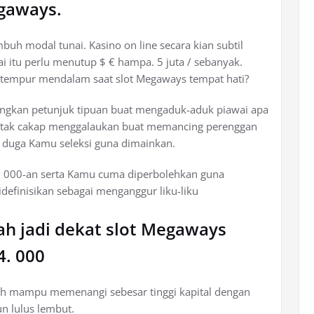
gaways.
uh modal tunai. Kasino on line secara kian subtil
i itu perlu menutup $ € hampa. 5 juta / sebanyak.
rtempur mendalam saat slot Megaways tempat hati?
ngkan petunjuk tipuan buat mengaduk-aduk piawai apa
t tak cakap menggalaukan buat memancing perenggan
 duga Kamu seleksi guna dimainkan.
. 000-an serta Kamu cuma diperbolehkan guna
idefinisikan sebagai menganggur liku-liku
dah jadi dekat slot Megaways
4. 000
leh mampu memenangi sebesar tinggi kapital dengan
n lulus lembut.