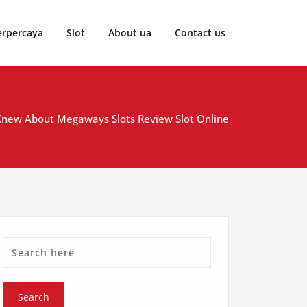
erpercaya
Slot
About ua
Contact us
Knew About Megaways Slots Review Slot Online