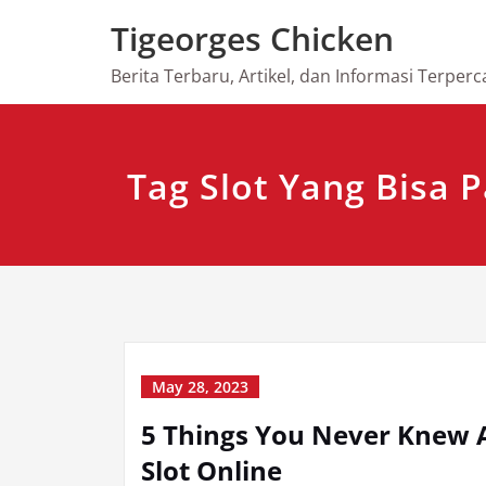
Skip
Tigeorges Chicken
to
content
Berita Terbaru, Artikel, dan Informasi Terperc
Tag Slot Yang Bisa P
May 28, 2023
5 Things You Never Knew 
Slot Online