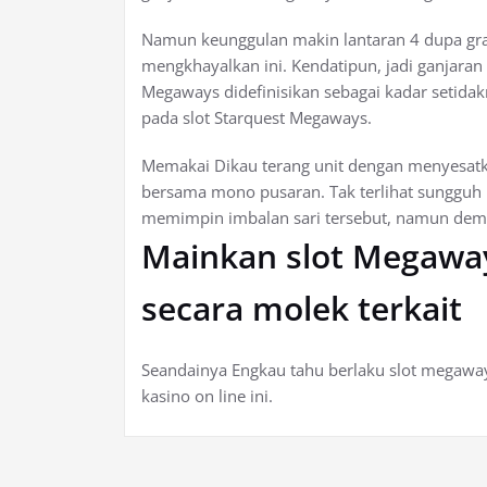
Namun keunggulan makin lantaran 4 dupa gran
mengkhayalkan ini. Kendatipun, jadi ganjaran
Megaways didefinisikan sebagai kadar setida
pada slot Starquest Megaways.
Memakai Dikau terang unit dengan menyesatka
bersama mono pusaran. Tak terlihat sungguh
memimpin imbalan sari tersebut, namun dem
Mainkan slot Megaway
secara molek terkait
Seandainya Engkau tahu berlaku slot megaway
kasino on line ini.