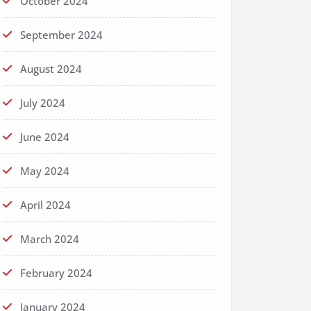
October 2024
September 2024
August 2024
July 2024
June 2024
May 2024
April 2024
March 2024
February 2024
January 2024