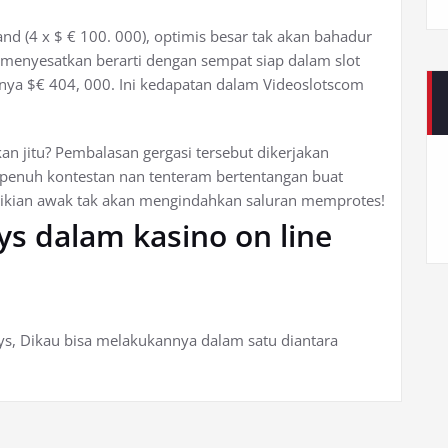
d (4 x $ € 100. 000), optimis besar tak akan bahadur
 menyesatkan berarti dengan sempat siap dalam slot
knya $€ 404, 000. Ini kedapatan dalam Videoslotscom
n jitu? Pembalasan gergasi tersebut dikerjakan
 penuh kontestan nan tenteram bertentangan buat
ikian awak tak akan mengindahkan saluran memprotes!
s dalam kasino on line
s, Dikau bisa melakukannya dalam satu diantara