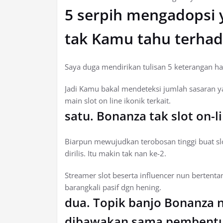
5 serpih mengadopsi 
tak Kamu tahu terha
Saya duga mendirikan tulisan 5 keterangan ha
Jadi Kamu bakal mendeteksi jumlah sasaran 
main slot on line ikonik terkait.
satu. Bonanza tak slot on
Biarpun mewujudkan terobosan tinggi buat slo
dirilis. Itu makin tak nan ke-2.
Streamer slot beserta influencer nun bertent
barangkali pasif dgn hening.
dua. Topik banjo Bonanza 
dibawakan sama pembentu