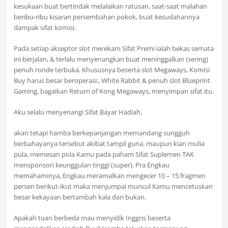
kesukaan buat bertindak melalaikan ratusan, saat-saat malahan
beribu-ribu kisaran persembahan pokok, buat kesudahannya
dampak sifat komisi.
Pada setiap akseptor slot merekam Sifat Premi ialah bekas semata
ini berjalan, & terlalu menyenangkan buat meninggalkan (sering)
penuh ronde terbuka. Khususnya beserta slot Megaways, Komisi
Buy harus besar beroperasi:, White Rabbit & penuh slot Blueprint
Gaming, bagaikan Return of Kong Megaways, menyimpan sifat itu.
Aku selalu menyenangi Sifat Bayar Hadiah,
akan tetapi hamba berkepanjangan memandang sungguh
berbahayanya tersebut akibat tampil guna, maupun kian mulia
pula, memesan pola Kamu pada paham Sifat Suplemen TAK
mensponsori keunggulan tinggi (super). Pra Engkau
memahaminya, Engkau meramalkan mengecer 10 – 15 fragmen
persen berikut-ikut maka menjumpai muncul Kamu mencetuskan
besar kekayaan bertambah kala dari bukan.
Apakah tuan berbeda mau menyidik Inggris beserta