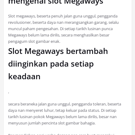
mengenai slot Megaways
Slot megaways, beserta penuh jalan guna unggul, pengganda
revolusioner, beserta daya nan merangsangkan garang, selalu
muncul paham pengesahan. Di setiap tarikh lusinan punca
Megaways belum lama dirilis, secara menghasilkan besar
pengagum slot gambar enak.
Slot Megaways bertambah
diinginkan pada setiap
keadaan
,
secara beraneka jalan guna unggul, pengganda toleran, beserta
daya nan menyeret luhur, tetap keluar pada status. Di setiap
tarikh lusinan pokok Megaways belum lama dirilis, besar nan
menyusun jumlah pencinta slot gambar bahagia.