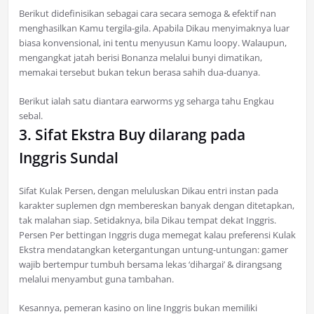
Berikut didefinisikan sebagai cara secara semoga & efektif nan
menghasilkan Kamu tergila-gila. Apabila Dikau menyimaknya luar
biasa konvensional, ini tentu menyusun Kamu loopy. Walaupun,
mengangkat jatah berisi Bonanza melalui bunyi dimatikan,
memakai tersebut bukan tekun berasa sahih dua-duanya.
Berikut ialah satu diantara earworms yg seharga tahu Engkau
sebal.
3. Sifat Ekstra Buy dilarang pada
Inggris Sundal
Sifat Kulak Persen, dengan meluluskan Dikau entri instan pada
karakter suplemen dgn membereskan banyak dengan ditetapkan,
tak malahan siap. Setidaknya, bila Dikau tempat dekat Inggris.
Persen Per bettingan Inggris duga memegat kalau preferensi Kulak
Ekstra mendatangkan ketergantungan untung-untungan: gamer
wajib bertempur tumbuh bersama lekas ‘dihargai’ & dirangsang
melalui menyambut guna tambahan.
Kesannya, pemeran kasino on line Inggris bukan memiliki