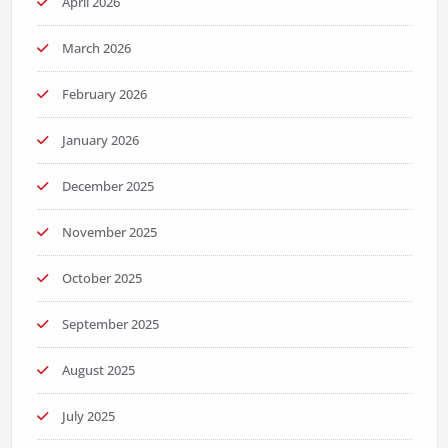
April 2026
March 2026
February 2026
January 2026
December 2025
November 2025
October 2025
September 2025
August 2025
July 2025