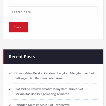
Recent Posts
Bukan Mitos Belaka: Panduan Lengkap Menghindari Slot
Settingan dan Bermain Lebih Aman
Slot Online Review Amatic: Menyelami Dunia Slot
Berkualitas dari Pengembang Ternama
Panduan Memilih Situs Slot Terpercaya