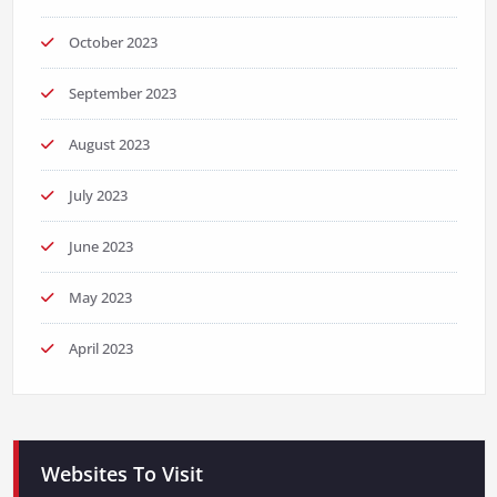
October 2023
September 2023
August 2023
July 2023
June 2023
May 2023
April 2023
Websites To Visit