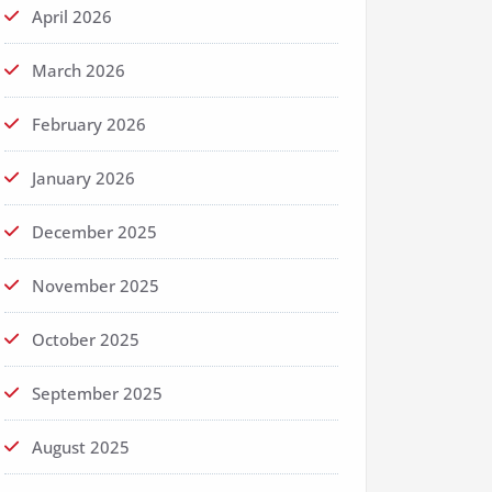
April 2026
March 2026
February 2026
January 2026
December 2025
November 2025
October 2025
September 2025
August 2025