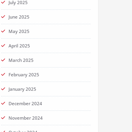
July 2025
June 2025
May 2025
April 2025
March 2025
February 2025
January 2025
December 2024
November 2024