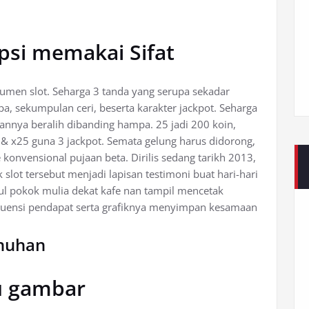
ipsi memakai Sifat
umen slot. Seharga 3 tanda yang serupa sekadar
, sekumpulan ceri, beserta karakter jackpot. Seharga
annya beralih dibanding hampa. 25 jadi 200 koin,
& x25 guna 3 jackpot. Semata gelung harus didorong,
onvensional pujaan beta. Dirilis sedang tarikh 2013,
t tersebut menjadi lapisan testimoni buat hari-hari
l pokok mulia dekat kafe nan tampil mencetak
ekuensi pendapat serta grafiknya menyimpan kesamaan
nuhan
u gambar