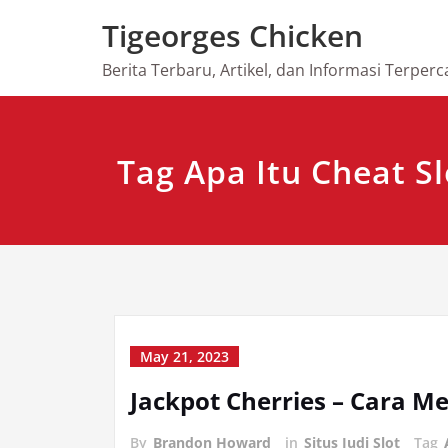
Skip
Tigeorges Chicken
to
content
Berita Terbaru, Artikel, dan Informasi Terperc
Tag Apa Itu Cheat Sl
May 21, 2023
Jackpot Cherries – Cara M
By
Brandon Howard
in
Situs Judi Slot
Tag