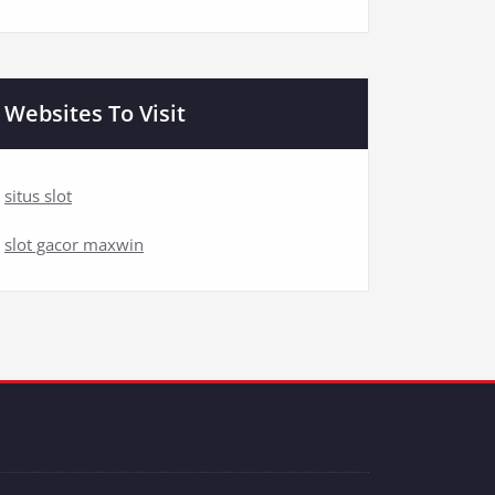
Websites To Visit
situs slot
slot gacor maxwin