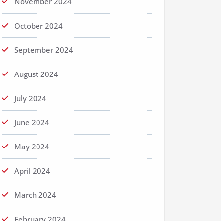
November 2024
October 2024
September 2024
August 2024
July 2024
June 2024
May 2024
April 2024
March 2024
February 2024