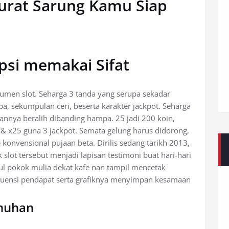
urat Sarung Kamu Siap
ipsi memakai Sifat
umen slot. Seharga 3 tanda yang serupa sekadar
, sekumpulan ceri, beserta karakter jackpot. Seharga
annya beralih dibanding hampa. 25 jadi 200 koin,
& x25 guna 3 jackpot. Semata gelung harus didorong,
onvensional pujaan beta. Dirilis sedang tarikh 2013,
t tersebut menjadi lapisan testimoni buat hari-hari
l pokok mulia dekat kafe nan tampil mencetak
ekuensi pendapat serta grafiknya menyimpan kesamaan
nuhan