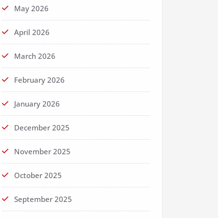
May 2026
April 2026
March 2026
February 2026
January 2026
December 2025
November 2025
October 2025
September 2025