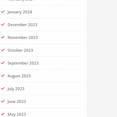
January 2024
December 2023
November 2023
October 2023
September 2023
August 2023
July 2023
June 2023
May 2023