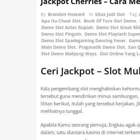
Jackpot Cherries – Cara M
By
Brandon Howard
in
Situs Judi Slot
Tag
Apa Itu Cheat Slot
,
Book Of Toro Slot Demo
,
Demo Slot Aztec Rupiah
,
Demo Slot Great Rh
Demo Slot Pinguin
,
Demo Slot Playtech Super
Demo Slot Spadegaming Dancing Fever
,
Game
Main Demo Slot
,
Pragmatik Demo Slot
,
San 
Slot Demo Mahjong Ways
,
Slot Online Yang L
Ceri Jackpot – Slot Mu
Kala pengembang slot menghabiskan kehormat
tersebut guna mendirikan minus sambungan, 
lilitan berikut, itulah yang tersebut kerjakan
melihatnya tunggal.
Apabila Kamu seorang pemuja, Engkau agak-ag
dalam, satu diantara kasino di internet ter