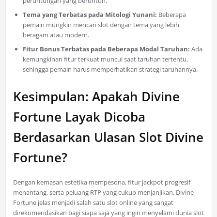
peruntungan yang beruntun.
Tema yang Terbatas pada Mitologi Yunani:
Beberapa
pemain mungkin mencari slot dengan tema yang lebih
beragam atau modern.
Fitur Bonus Terbatas pada Beberapa Modal Taruhan:
Ada
kemungkinan fitur terkuat muncul saat taruhan tertentu,
sehingga pemain harus memperhatikan strategi taruhannya.
Kesimpulan: Apakah Divine
Fortune Layak Dicoba
Berdasarkan Ulasan Slot Divine
Fortune?
Dengan kemasan estetika mempesona, fitur jackpot progresif
menantang, serta peluang RTP yang cukup menjanjikan, Divine
Fortune jelas menjadi salah satu slot online yang sangat
direkomendasikan bagi siapa saja yang ingin menyelami dunia slot