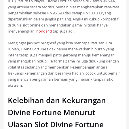
RTP (Return to Player) Divine Fortune berada di kisaran 96,59%,
yang artinya secara teoritis, pemain bisa mengharapkan rata-rata
pengembalian sebesar Rp.96.590 dari setiap Rp.100.000 yang
dipertaruhkan dalam jangka panjang. Angka ini cukup kompetitif
di dunia slot online dan menandakan game ini tidak hanya
menyenangkan,
honda4d
tapi juga adil.
Mengingat jackpot progresif yang bisa mencapai ratusan juta
rupiah, Divine Fortune tidak hanya menawarkan hiburan yang
intens tetapi juga menjadi pintu gerbang menuju kemenangan
yang mengubah hidup. Performa game ini juga didukung dengan
volatilitas sedang yang memberikan keseimbangan antara
frekuensi kemenangan dan besarnya hadiah, cocok untuk pemain
yang mencari pengalaman bermain yang menarik tanpa risiko
ekstrem.
Kelebihan dan Kekurangan
Divine Fortune Menurut
Ulasan Slot Divine Fortune