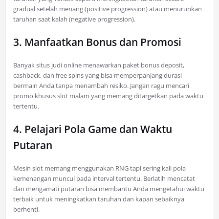
gradual setelah menang (positive progression) atau menurunkan
taruhan saat kalah (negative progression).
3. Manfaatkan Bonus dan Promosi
Banyak situs judi online menawarkan paket bonus deposit,
cashback, dan free spins yang bisa memperpanjang durasi
bermain Anda tanpa menambah resiko. Jangan ragu mencari
promo khusus slot malam yang memang ditargetkan pada waktu
tertentu.
4. Pelajari Pola Game dan Waktu
Putaran
Mesin slot memang menggunakan RNG tapi sering kali pola
kemenangan muncul pada interval tertentu. Berlatih mencatat
dan mengamati putaran bisa membantu Anda mengetahui waktu
terbaik untuk meningkatkan taruhan dan kapan sebaiknya
berhenti.