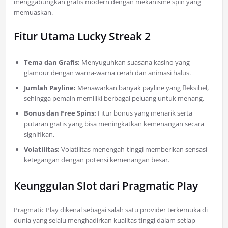
menggabungkan grafis modern dengan mekanisme spin yang
memuaskan.
Fitur Utama Lucky Streak 2
Tema dan Grafis:
Menyuguhkan suasana kasino yang
glamour dengan warna-warna cerah dan animasi halus.
Jumlah Payline:
Menawarkan banyak payline yang fleksibel,
sehingga pemain memiliki berbagai peluang untuk menang.
Bonus dan Free Spins:
Fitur bonus yang menarik serta
putaran gratis yang bisa meningkatkan kemenangan secara
signifikan.
Volatilitas:
Volatilitas menengah-tinggi memberikan sensasi
ketegangan dengan potensi kemenangan besar.
Keunggulan Slot dari Pragmatic Play
Pragmatic Play dikenal sebagai salah satu provider terkemuka di
dunia yang selalu menghadirkan kualitas tinggi dalam setiap