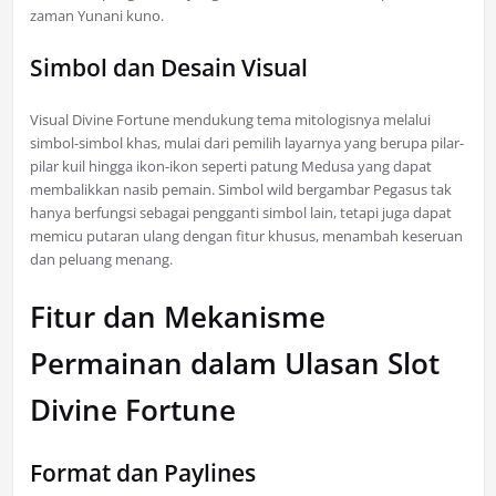
zaman Yunani kuno.
Simbol dan Desain Visual
Visual Divine Fortune mendukung tema mitologisnya melalui
simbol-simbol khas, mulai dari pemilih layarnya yang berupa pilar-
pilar kuil hingga ikon-ikon seperti patung Medusa yang dapat
membalikkan nasib pemain. Simbol wild bergambar Pegasus tak
hanya berfungsi sebagai pengganti simbol lain, tetapi juga dapat
memicu putaran ulang dengan fitur khusus, menambah keseruan
dan peluang menang.
Fitur dan Mekanisme
Permainan dalam Ulasan Slot
Divine Fortune
Format dan Paylines