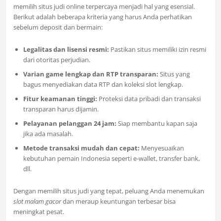
memilih situs judi online terpercaya menjadi hal yang esensial.
Berikut adalah beberapa kriteria yang harus Anda perhatikan
sebelum deposit dan bermain:
Legalitas dan lisensi resmi:
Pastikan situs memiliki izin resmi
dari otoritas perjudian.
Varian game lengkap dan RTP transparan:
Situs yang
bagus menyediakan data RTP dan koleksi slot lengkap.
Fitur keamanan tinggi:
Proteksi data pribadi dan transaksi
transparan harus dijamin.
Pelayanan pelanggan 24 jam:
Siap membantu kapan saja
jika ada masalah.
Metode transaksi mudah dan cepat:
Menyesuaikan
kebutuhan pemain Indonesia seperti e-wallet, transfer bank,
dll.
Dengan memilih situs judi yang tepat, peluang Anda menemukan
slot malam gacor
dan meraup keuntungan terbesar bisa
meningkat pesat.