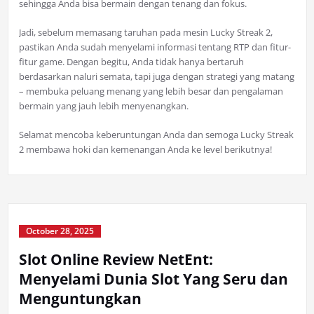
sehingga Anda bisa bermain dengan tenang dan fokus.
Jadi, sebelum memasang taruhan pada mesin Lucky Streak 2,
pastikan Anda sudah menyelami informasi tentang RTP dan fitur-
fitur game. Dengan begitu, Anda tidak hanya bertaruh
berdasarkan naluri semata, tapi juga dengan strategi yang matang
– membuka peluang menang yang lebih besar dan pengalaman
bermain yang jauh lebih menyenangkan.
Selamat mencoba keberuntungan Anda dan semoga Lucky Streak
2 membawa hoki dan kemenangan Anda ke level berikutnya!
October 28, 2025
Slot Online Review NetEnt:
Menyelami Dunia Slot Yang Seru dan
Menguntungkan