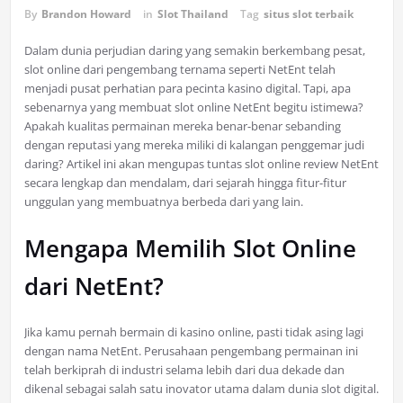
By
Brandon Howard
in
Slot Thailand
Tag
situs slot terbaik
Dalam dunia perjudian daring yang semakin berkembang pesat,
slot online dari pengembang ternama seperti NetEnt telah
menjadi pusat perhatian para pecinta kasino digital. Tapi, apa
sebenarnya yang membuat slot online NetEnt begitu istimewa?
Apakah kualitas permainan mereka benar-benar sebanding
dengan reputasi yang mereka miliki di kalangan penggemar judi
daring? Artikel ini akan mengupas tuntas slot online review NetEnt
secara lengkap dan mendalam, dari sejarah hingga fitur-fitur
unggulan yang membuatnya berbeda dari yang lain.
Mengapa Memilih Slot Online
dari NetEnt?
Jika kamu pernah bermain di kasino online, pasti tidak asing lagi
dengan nama NetEnt. Perusahaan pengembang permainan ini
telah berkiprah di industri selama lebih dari dua dekade dan
dikenal sebagai salah satu inovator utama dalam dunia slot digital.