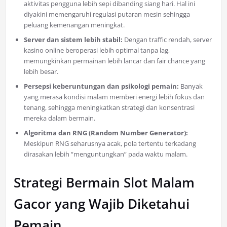
aktivitas pengguna lebih sepi dibanding siang hari. Hal ini
diyakini memengaruhi regulasi putaran mesin sehingga
peluang kemenangan meningkat.
Server dan sistem lebih stabil:
Dengan traffic rendah, server
kasino online beroperasi lebih optimal tanpa lag,
memungkinkan permainan lebih lancar dan fair chance yang
lebih besar.
Persepsi keberuntungan dan psikologi pemain:
Banyak
yang merasa kondisi malam memberi energi lebih fokus dan
tenang, sehingga meningkatkan strategi dan konsentrasi
mereka dalam bermain.
Algoritma dan RNG (Random Number Generator):
Meskipun RNG seharusnya acak, pola tertentu terkadang
dirasakan lebih “menguntungkan” pada waktu malam.
Strategi Bermain Slot Malam
Gacor yang Wajib Diketahui
Pemain