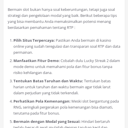
Bermain slot bukan hanya soal keberuntungan, tetapi juga soal
strategi dan pengelolaan modal yang baik. Berikut beberapa tips
yang bisa membantu Anda memaksimalkan potensi menang
berdasarkan pemahaman tentang RTP :
Pilih Situs Terpercaya:
Pastikan Anda bermain di kasino
online yang sudah teregulasi dan transparan soal RTP dan data
permainan.
Manfaatkan Fitur Demo:
Cobalah dulu Lucky Streak 2 dalam
mode demo untuk memahami pola dan fitur bonus tanpa
risiko kehilangan dana.
Tentukan Batas Taruhan dan Waktu:
Tentukan batas
harian untuk taruhan dan waktu bermain agar tidak larut
dalam perjudian yang tidak terkendali.
Perhatikan Pola Kemenangan:
Meski slot bergantung pada
RNG, seringkali pergerakan pola kemenangan bisa diamati,
terutama pada fitur bonus.
Bermain dengan Modal yang Sesuai:
Hindari bertaruh
terlalu besar di awal; mulailah dengan taruhan kecil dan