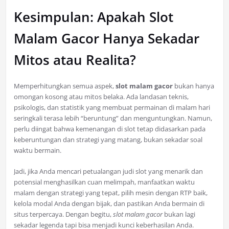
Kesimpulan: Apakah Slot
Malam Gacor Hanya Sekadar
Mitos atau Realita?
Memperhitungkan semua aspek,
slot malam gacor
bukan hanya
omongan kosong atau mitos belaka. Ada landasan teknis,
psikologis, dan statistik yang membuat permainan di malam hari
seringkali terasa lebih “beruntung” dan menguntungkan. Namun,
perlu diingat bahwa kemenangan di slot tetap didasarkan pada
keberuntungan dan strategi yang matang, bukan sekadar soal
waktu bermain.
Jadi, jika Anda mencari petualangan judi slot yang menarik dan
potensial menghasilkan cuan melimpah, manfaatkan waktu
malam dengan strategi yang tepat, pilih mesin dengan RTP baik,
kelola modal Anda dengan bijak, dan pastikan Anda bermain di
situs terpercaya. Dengan begitu,
slot malam gacor
bukan lagi
sekadar legenda tapi bisa menjadi kunci keberhasilan Anda.