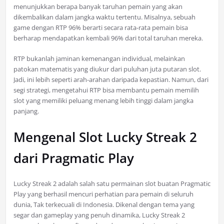
menunjukkan berapa banyak taruhan pemain yang akan
dikembalikan dalam jangka waktu tertentu. Misalnya, sebuah
game dengan RTP 96% berarti secara rata-rata pemain bisa
berharap mendapatkan kembali 96% dari total taruhan mereka.
RTP bukanlah jaminan kemenangan individual, melainkan
patokan matematis yang diukur dari puluhan juta putaran slot.
Jadi, ini lebih seperti arah-arahan daripada kepastian. Namun, dari
segi strategi, mengetahui RTP bisa membantu pemain memilih
slot yang memiliki peluang menang lebih tinggi dalam jangka
panjang.
Mengenal Slot Lucky Streak 2
dari Pragmatic Play
Lucky Streak 2 adalah salah satu permainan slot buatan Pragmatic
Play yang berhasil mencuri perhatian para pemain di seluruh
dunia, Tak terkecuali di Indonesia. Dikenal dengan tema yang
segar dan gameplay yang penuh dinamika, Lucky Streak 2